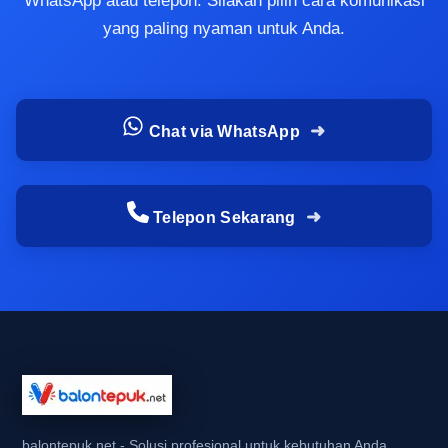
WhatsApp atau telepon. Silakan pilih cara komunikasi
tertuju
yang paling nyaman untuk Anda.
Balon tepuk bekerja bukan hanya sebagai benda
tiup biasa, tetapi sebagai alat yang membangun
ritme bersama. Saat banyak orang
Chat via WhatsApp
menepukkannya serentak, muncul efek visual
dan suara yang membuat massa lebih mudah
terkoordinasi. Hasilnya, acara terasa lebih
Telepon Sekarang
kompak dan perhatian audiens tertuju pada satu
titik yang sama.
Efek seragam ini sangat berguna bagi koordinator
supporter maupun panitia event sekolah yang
ingin membangun suasana ramai tanpa instruksi
rumit. Dengan balon tepuk, mereka tidak perlu
bergantung pada media yang terlalu teknis.
Cukup dibagikan kepada peserta, lalu digunakan
balontepuk.net - Solusi profesional untuk kebutuhan Anda.