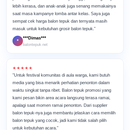
produksi berlangsung
sampai akhir.
Pengalaman berada
energi. Di tengah kesibukan
yang sudah selesai ke atas
lebih kerasa, dan anak-anak juga senang memakainya
hampir sepanjang hari,
langsung di lokasi produksi
itu, saya justru merasa
meja stainless panjang.
kebersamaan seperti itu
membuat saya lebih
saat masa kampanye lomba antar kelas. Saya juga
bangga karena bisa melihat
Tumpukan balon tepuk
membuat suasana pabrik
memahami betapa
langsung bagaimana
terlihat memenuhi ruangan
sempat cek harga balon tepuk dan ternyata masih
terasa lebih hidup dan tidak
pentingnya ketelitian, kerja
sebuah produk sederhana
dengan warna-warna cerah
masuk untuk kebutuhan grosir balon tepuk."
membosankan. Saat
sama, dan konsistensi
diproses dengan kerja
yang mencolok. Dari
melihat deretan balon tepuk
dalam menjaga kualitas
sama banyak orang sampai
***Dimas***
kejauhan, suasana ini
*
yang sudah selesai
setiap balon tepuk yang
akhirnya siap digunakan
terlihat sibuk, tetapi
balontepuk.net
diproduksi memenuhi meja-
dibuat.
untuk acara besar, konser,
sebenarnya semua proses
meja kerja, saya sering
pertandingan, maupun
berjalan sangat teratur
membayangkan produk itu
kegiatan promosi.
karena setiap orang sudah
nantinya digunakan di
memahami alur kerjanya
★★★★★
konser, pertandingan
masing-masing. Hal yang
"Untuk festival komunitas di aula warga, kami butuh
olahraga, atau acara
paling saya suka dari
promosi besar. Dari ruang
media yang bisa menarik perhatian penonton dalam
suasana produksi seperti
produksi sederhana ini,
waktu singkat tanpa ribet. Balon tepuk promosi yang
ini adalah ritme kerjanya.
ternyata banyak hasil kerja
Mesin terus berjalan, suara
kami pesan bikin area acara langsung terasa ramai,
kami yang akhirnya ikut
plastik bergesekan
meramaikan berbagai acara
apalagi saat momen ramai penonton. Dari supplier
terdengar berulang, dan
di banyak tempat.
balon tepuk-nya juga membantu jelaskan cara memilih
para pekerja bergerak cepat
namun tetap teliti.
balon tepuk yang cocok, jadi kami tidak salah pilih
Meskipun aktivitas
untuk kebutuhan acara."