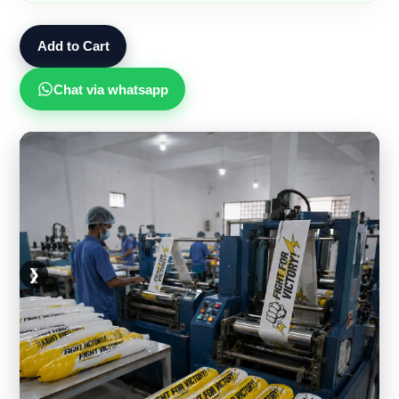
Add to Cart
Chat via whatsapp
❮
❯