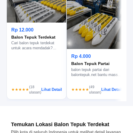
Rp 12.000
Balon Tepuk Terdekat
Cari balon tepuk terdekat
untuk acara mendadak?
balontepuk.net bantu cek
Rp 4.000
stok, c…
Balon Tepuk Partai
balon tepuk partai dari
b
balontepuk.net bantu massa
b
lebih kompak, logo terbaca
i
je…
(18
(49
Lihat Detail
Lihat Detail
★★★★★
★★★★★
ulasan)
ulasan)
Temukan Lokasi Balon Tepuk Terdekat
Pilih kota di seluruh Indonesia untuk melihat detail layanan