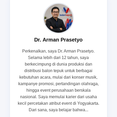
menjelang grand opening. Situasi tersebut
menuntut media yang tidak hanya menarik, tetapi
juga mampu memicu respons audiens secara
cepat. Karena itulah balon tepuk kerap dipilih
sebagai solusi yang praktis, ekonomis, dan tetap
Dr. Arman Prasetyo
terlihat meriah di lapangan.
Perkenalkan, saya Dr. Arman Prasetyo.
Masalah yang sering muncul ketika
Selama lebih dari 12 tahun, saya
massa sulit fokus dalam waktu singkat
berkecimpung di dunia produksi dan
distribusi balon tepuk untuk berbagai
Ketika sebuah acara dimulai, perhatian audiens
kebutuhan acara, mulai dari konser musik,
biasanya belum sepenuhnya terkumpul. Ada
kampanye promosi, pertandingan olahraga,
yang masih berbicara, ada yang sibuk melihat
hingga event perusahaan berskala
sekitar, dan ada pula yang belum memahami
nasional. Saya memulai karier dari usaha
momen utama yang sedang berlangsung. Kondisi
kecil percetakan atribut event di Yogyakarta.
Dari sana, saya belajar bahwa...
ini membuat penyelenggara sering menghadapi