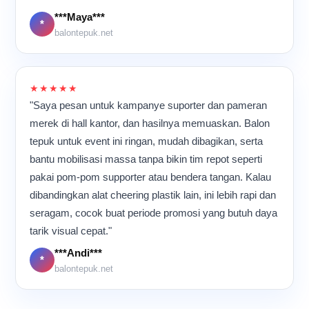
berlangsung hampir
sepanjang hari, suasana di
***Maya***
*
dalam ruangan tetap terasa
balontepuk.net
kompak dan penuh energi
karena semua orang
memiliki tujuan yang sama:
memastikan setiap balon
★★★★★
tepuk selesai dengan
"Saya pesan untuk kampanye suporter dan pameran
kualitas terbaik sebelum
merek di hall kantor, dan hasilnya memuaskan. Balon
dikirim ke pelanggan.
tepuk untuk event ini ringan, mudah dibagikan, serta
bantu mobilisasi massa tanpa bikin tim repot seperti
pakai pom-pom supporter atau bendera tangan. Kalau
dibandingkan alat cheering plastik lain, ini lebih rapi dan
seragam, cocok buat periode promosi yang butuh daya
tarik visual cepat."
***Andi***
*
balontepuk.net