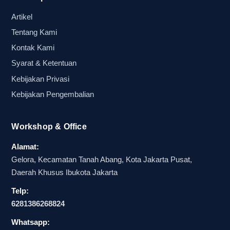
Artikel
Alasan balon tepuk satuan lebih
Tentang Kami
fleksibel dibanding pembelian partai
Kontak Kami
besar
Syarat & Ketentuan
Fleksibilitas adalah nilai utama dari balon tepuk
Kebijakan Privasi
satuan. Pembeli bisa menyesuaikan jumlah
Kebijakan Pengembalian
dengan kebutuhan nyata di lapangan, sehingga
anggaran acara tetap efisien. Ini sangat
Workshop & Office
membantu bagi pihak yang ingin menghindari
pembelian berlebih, terutama ketika acara hanya
Alamat:
berlangsung satu kali atau bersifat musiman.
Gelora, Kecamatan Tanah Abang, Kota Jakarta Pusat,
Daerah Khusus Ibukota Jakarta
Dalam konteks promosi lapangan, efisiensi ini
sering menjadi pembeda antara keputusan yang
Telp:
rapi dan keputusan yang boros.
6281386268824
Selain itu, pembelian satuan juga memudahkan
Whatsapp: