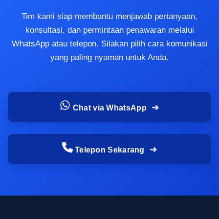
harus terlihat hidup, tetapi waktu persiapan
Tim kami siap membantu menjawab pertanyaan,
terbatas. Misalnya pada pertandingan olahraga,
konsultasi, dan permintaan penawaran melalui
roadshow sekolah, event komunitas, pembukaan
WhatsApp atau telepon. Silakan pilih cara komunikasi
toko, hingga
balon tepuk untuk konser
yang
yang paling nyaman untuk Anda.
membutuhkan efek ramai dalam waktu singkat.
Karena jumlah yang dibutuhkan tidak banyak,
pembelian satuan terasa jauh lebih efisien
daripada memesan stok besar yang belum tentu
Chat via WhatsApp
terpakai semua.
Masalah umum saat hanya butuh
Telepon Sekarang
jumlah kecil untuk event sekolah,
komunitas, atau promosi brand
Salah satu masalah paling sering adalah pilihan
produk di pasaran cenderung berfokus pada