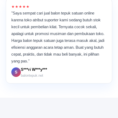
karena semua orang
★★★★★
memiliki tujuan yang sama:
"Saya sempat cari jual balon tepuk satuan online
memastikan setiap balon
karena toko atribut suporter kami sedang butuh stok
tepuk selesai dengan
kualitas terbaik sebelum
kecil untuk pembelian kilat. Ternyata cocok sekali,
dikirim ke pelanggan.
apalagi untuk promosi musiman dan pembukaan toko.
Harga balon tepuk satuan juga terasa masuk akal, jadi
efisiensi anggaran acara tetap aman. Buat yang butuh
cepat, praktis, dan tidak mau beli banyak, ini pilihan
yang pas."
S***ri W***y***
S
balontepuk.net