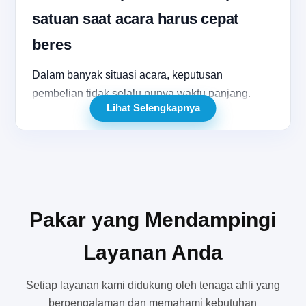
satuan saat acara harus cepat
beres
Dalam banyak situasi acara, keputusan
pembelian tidak selalu punya waktu panjang.
Lihat Selengkapnya
Panitia acara sekolah, EO kecil, admin
merchandise komunitas, sampai tim promosi
brand lokal sering membutuhkan solusi yang
cepat, praktis, dan tetap terlihat meriah. Di titik
seperti inilah
balon tepuk
satuan menjadi pilihan
yang terasa paling masuk akal, karena kebutuhan
Pakar yang Mendampingi
bisa dipenuhi tanpa harus menunggu volume
besar atau proses pengadaan yang rumit.
Layanan Anda
Masalahnya, saat persiapan mendadak, banyak
Setiap layanan kami didukung oleh tenaga ahli yang
orang justru kesulitan menemukan balon tepuk
berpengalaman dan memahami kebutuhan