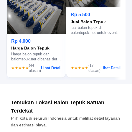
Rp 5.500
Jual Balon Tepuk
jual balon tepuk di
b
balontepuk.net untuk event,
b
suporter, dan promosi. Cek
l
Rp 4.000
bahan…
Harga Balon Tepuk
Harga balon tepuk dari
balontepuk.net dibahas detail
agar kami bisa bandingkan
(44
(17
Lihat Detail
Lihat Detail
★★★★★
★★★★★
b…
ulasan)
ulasan)
Temukan Lokasi Balon Tepuk Satuan
Terdekat
Pilih kota di seluruh Indonesia untuk melihat detail layanan
dan estimasi biaya.