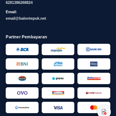
6281386268824
proses pengambilan keputusan. Panitia acara
sekolah atau pemilik toko atribut suporter tidak
Email:
perlu menunggu akumulasi order dalam jumlah
email@balontepuk.net
besar. Mereka bisa langsung menyiapkan
kebutuhan yang mendesak, lalu bergerak ke
Partner Pembayaran
aspek lain seperti dekorasi, konsumsi, atau
koordinasi rundown. Dengan begitu, balon tepuk
satuan berfungsi bukan hanya sebagai
perlengkapan suporter, tetapi juga sebagai alat
bantu yang membuat persiapan terasa lebih
ringan.
Isi yang biasanya dicari sebelum
membeli balon tepuk satuan
Setelah kebutuhan dasar dipahami, langkah