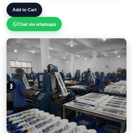
Add to Cart
Chat via whatsapp
❮
❯