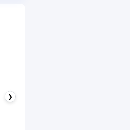
an yang
balon
ditekan.
yang
ebih
terutama
❯
nda
 halus,