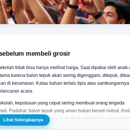
 sebelum membeli grosir
ekolah tidak bisa hanya melihat harga. Saat dipakai oleh anak-
utama karena balon tepuk akan sering digenggam, ditepuk, dib
an di keramaian. Kalau bahan terlalu tipis atau sambungannya
lancaran acara.
 sekolah, keputusan yang cepat sering membuat orang tergoda
ail. Padahal, balon tepuk yang aman bukan berarti mahal. An
ir tetap efisien, nyaman, dan cocok untuk kebutuhan event sekol
Lihat Selengkapnya