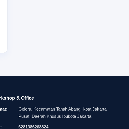
is. Anak
.
gar
pi juga
tu saat
gkut
brak
kshop & Office
mat:
Gelora, Kecamatan Tanah Abang, Kota Jakarta
tidak
Pusat, Daerah Khusus Ibukota Jakarta
ingin
:
6281386268824