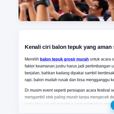
Kenali ciri balon tepuk yang aman
Memilih
balon tepuk grosir murah
untuk acara s
faktor keamanan justru harus jadi pertimbangan 
berjalan, bahkan kadang dipakai sambil berdesak
rapi, balon mudah rusak dan bisa mengganggu ke
Di musim event seperti persiapan acara festival
mengambil stok paling murah tanpa mengecek det
perlu tahu ciri-ciri dasarnya agar pembelian gros
kampanye, maupun promosi brand lokal.