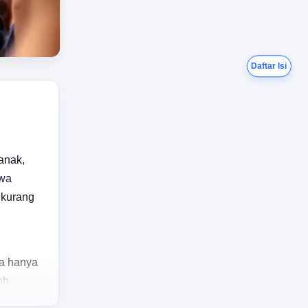
Daftar Isi
anak,
awa
 kurang
da hanya
ah,