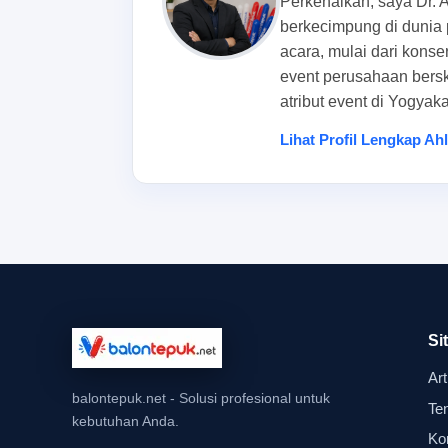
Perkenalkan, saya Dr. 
Untuk anak sekolah dasar hingga menengah, ukura
berkecimpung di dunia 
acara, mulai dari kons
bisa menggenggamnya dengan nyaman tanpa perlu
event perusahaan bersk
memudahkan saat balon dibagikan dalam jumlah
atribut event di Yogyaka
Kalau Anda sedang menghitung kebutuhan, ada
Lihat Profil Lengkap Ah
jumlah pembelian sesuai dengan peserta dan cad
mengurangi risiko stok datang terlambat dari sup
panitia sedang mengejar tenggat acara.
Bentuk yang aman dan tidak menggang
Bentuk balon tepuk yang aman sebaiknya sederhan
pada pakaian atau dekorasi. Di area keramaian, 
Si
teman di sebelahnya atau kesulitan saat bergera
Art
Untuk event sekolah, bentuk yang ringkas biasan
balontepuk.net - Solusi profesional untuk
Te
kebutuhan Anda.
merepotkan saat dibawa pulang. Ini juga cocok un
Ko