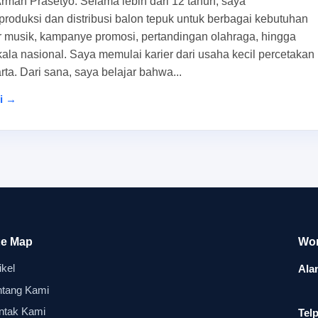
Arman Prasetyo. Selama lebih dari 12 tahun, saya
n balon tepuk yang tidak terlalu panjang biasanya lebih prakt
produksi dan distribusi balon tepuk untuk berbagai kebutuhan
er musik, kampanye promosi, pertandingan olahraga, hingga
 memegang terlalu kuat. Ukuran yang proporsional juga
ala nasional. Saya memulai karier dari usaha kecil percetakan
 banyak, karena tidak memakan ruang penyimpanan berlebihan
rta. Dari sana, saya belajar bahwa...
 baiknya memakai
Panduan Hitung Kebutuhan Balon Tepuk
a
li →
angan. Dengan begitu, Anda tidak hanya hemat anggaran, teta
plier yang kurang siap. Perencanaan seperti ini sangat memban
gu saat dibawa di keramaian
a, tidak memiliki ujung terlalu tajam, dan tidak mudah tersan
bentuk yang terlalu rumit bisa membuat anak lebih mudah mena
te Map
Wor
k mengikuti kegiatan panggung.
ikel
Ala
ya lebih efektif karena mudah dibagikan, mudah disimpan, dan 
ntang Kami
tuk kebutuhan souvenir event dan alat dukung event lain yang 
ntak Kami
Telp