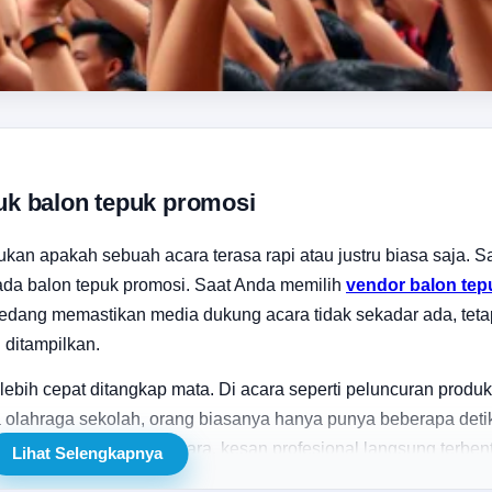
uk balon tepuk promosi
kan apakah sebuah acara terasa rapi atau justru biasa saja. S
pada balon tepuk promosi. Saat Anda memilih
vendor balon tep
dang memastikan media dukung acara tidak sekadar ada, tetap
 ditampilkan.
bih cepat ditangkap mata. Di acara seperti peluncuran produk
a olahraga sekolah, orang biasanya hanya punya beberapa deti
selaras dengan tema acara, kesan profesional langsung terben
Lihat Selengkapnya
iens.