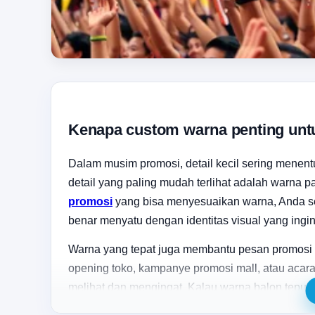
Kenapa custom warna penting unt
Dalam musim promosi, detail kecil sering menentu
detail yang paling mudah terlihat adalah warna 
promosi
yang bisa menyesuaikan warna, Anda se
benar menyatu dengan identitas visual yang ingin
Warna yang tepat juga membantu pesan promosi le
opening toko, kampanye promosi mall, atau acar
melihat dan mengingat. Kalau warna balon tepuk 
brand Anda terasa lebih siap tampil di depan aud