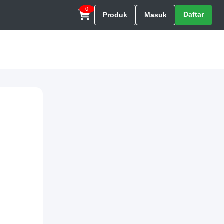
0
Daftar
Produk
Masuk
g