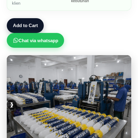
kebutuhan
klien
Add to Cart
Chat via whatsapp
❮
❯