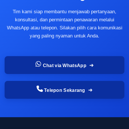
Di sinilah balon tepuk full color memberikan nilai
tambah karena mampu menghadirkan visual
Tim kami siap membantu menjawab pertanyaan,
yang lebih hidup, lebih jelas, dan lebih mudah
konsultasi, dan permintaan penawaran melalui
diingat oleh audiens.
WhatsApp atau telepon. Silakan pilih cara komunikasi
yang paling nyaman untuk Anda.
Bagaimana identitas acara tetap
terbaca dari jauh di stadion, aula, atau
area panggung
Chat via WhatsApp
Identitas acara yang kuat membutuhkan desain
yang bisa dibaca dari jauh tanpa kehilangan
karakter. Pada stadion, aula, atau area panggung,
Telepon Sekarang
ukuran elemen visual harus disesuaikan agar
nama brand, logo, atau pesan utama tetap terlihat
meski penonton berada beberapa meter dari
sumber acara. Karena itu, pemilihan
ukuran
balon tepuk
menjadi bagian penting dalam