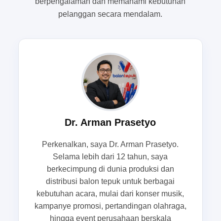
berpengalaman dan memahami kebutuhan
dulu memenuhi pandangan.
pelanggan secara mendalam.
Balontepuk.net memahami bahwa kebutuhan
acara bukan hanya soal alat sorak, tetapi juga
soal citra. Karena itu,
balon tepuk custom
bogor
hadir sebagai pilihan yang mampu
menggabungkan fungsi promosi, identitas acara,
dan kesan profesional dalam satu media yang
ringan dan praktis. Untuk kebutuhan percetakan
merchandise promosi maupun suvenir kampanye,
Dr. Arman Prasetyo
tampilan yang kuat sejak awal sering menjadi
pembeda antara acara yang sekadar ramai dan
Perkenalkan, saya Dr. Arman Prasetyo.
acara yang benar-benar berkesan.
Selama lebih dari 12 tahun, saya
berkecimpung di dunia produksi dan
distribusi balon tepuk untuk berbagai
Masalah visual yang sering muncul
kebutuhan acara, mulai dari konser musik,
saat balon tepuk standar dipakai di
kampanye promosi, pertandingan olahraga,
keramaian
hingga event perusahaan berskala