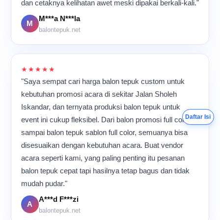
dan cetaknya kelihatan awet meski dipakai berkali-kali."
Meskipun aktivitas
berlangsung hampir
M***a N***la
M
sepanjang hari, suasana di
balontepuk.net
dalam ruangan tetap terasa
kompak dan penuh energi
karena semua orang
memiliki tujuan yang sama:
★★★★★
memastikan setiap balon
"Saya sempat cari harga balon tepuk custom untuk
tepuk selesai dengan
kualitas terbaik sebelum
kebutuhan promosi acara di sekitar Jalan Sholeh
dikirim ke pelanggan.
Iskandar, dan ternyata produksi balon tepuk untuk
Daftar Isi
event ini cukup fleksibel. Dari balon promosi full color
sampai balon tepuk sablon full color, semuanya bisa
disesuaikan dengan kebutuhan acara. Buat vendor
acara seperti kami, yang paling penting itu pesanan
balon tepuk cepat tapi hasilnya tetap bagus dan tidak
mudah pudar."
A***d F***zi
A
balontepuk.net