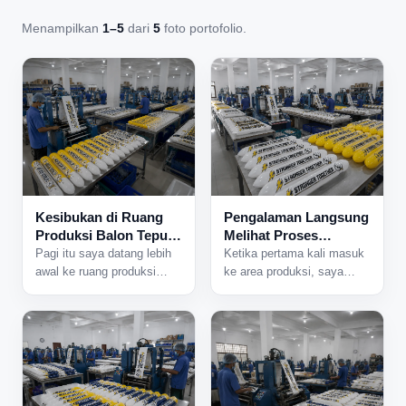
Menampilkan
1–5
dari
5
foto portofolio.
Kesibukan di Ruang
Pengalaman Langsung
Produksi Balon Tepuk
Melihat Proses
yang Tidak Pernah
Produksi Balon Tepuk
Pagi itu saya datang lebih
Ketika pertama kali masuk
Sepi
dari Dekat
awal ke ruang produksi
ke area produksi, saya
karena ada jadwal
langsung mendengar suara
pengerjaan pesanan dalam
mesin yang bekerja
jumlah besar. Begitu pintu
bersamaan dari berbagai
area produksi dibuka,
sisi ruangan. Aktivitas di
beberapa mesin langsung
dalam pabrik sudah
dinyalakan dan suasana
berjalan sejak pagi, dan
sibuk mulai terasa. Lampu
hampir semua meja kerja