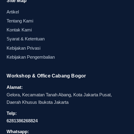
Site Map
punya beberapa detik untuk menangkap pesan,
Artikel
balon promosi full color membantu elemen
Tentang Kami
penting seperti nama acara, logo sponsor, atau
tema kegiatan lebih cepat dikenali. Efek visual ini
Kontak Kami
sangat penting untuk brand lokal yang ingin
Syarat & Ketentuan
tampil menonjol di tengah kompetitor visual lain.
Kebijakan Privasi
Kebijakan Pengembalian
Dalam konteks percetakan merchandise promosi,
warna penuh juga memberi ruang lebih luas
untuk mengekspresikan identitas acara secara
Workshop & Office Cabang Bogor
konsisten. Dibanding tampilan yang hanya one
Alamat:
color, balon tepuk sablon full color atau cetak
Gelora, Kecamatan Tanah Abang, Kota Jakarta Pusat,
desain penuh dapat menyampaikan nuansa yang
Daerah Khusus Ibukota Jakarta
lebih kaya. Bagi Sahabatku yang sedang
Telp:
menyiapkan acara menjelang event, pendekatan
6281386268824
ini sering menjadi pilihan yang lebih aman untuk
membangun kesan meriah sekaligus profesional.
Whatsapp: