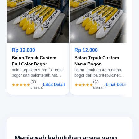
b
b
Rp 12.000
Rp 12.000
b
Balon Tepuk Custom
Balon Tepuk Custom
Full Color Bogor
Nama Bogor
balon tepuk custom full color
balon tepuk custom nama
bogor dari balontepuk.net
bogor dari balontepuk.net
bantu identitas acara le…
bantu nama acara lebih
(39
(28
Lihat Detail
Lihat Detail
★★★★★
★★★★★
terbaca…
ulasan)
ulasan)
Menjawab kebutuhan acara yang