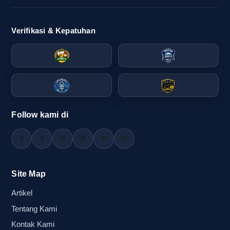
sederhana. Mereka lebih cepat menangkap
warna, kontras, dan bentuk yang jelas.
Verifikasi & Kepatuhan
Masalah ini sering muncul saat panitia memilih
produk hanya karena terlihat praktis. Padahal,
untuk kebutuhan branding acara, desain yang
terlalu generik membuat identitas visual sulit
terbentuk. Balon tepuk custom full color
membantu Anda keluar dari kesan biasa, karena
Follow kami di
setiap elemen visual dapat disesuaikan dengan
tujuan acara. Hasilnya, penonton melihat bukan
x
f
ig
tt
in
yt
hanya alat sorak, tetapi juga pesan yang ingin
Anda sampaikan.
Site Map
Artikel
Situasi paling sering dipakai di area
Tentang Kami
stasiun, pusat keramaian, dan venue
Kontak Kami
acara Depok