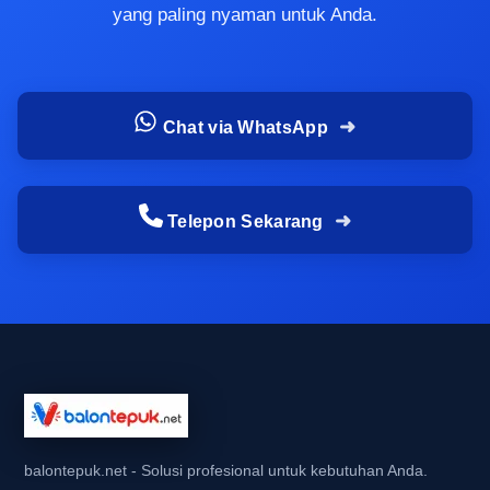
dan penuh warna, penonton lebih mudah
yang paling nyaman untuk Anda.
merasakan atmosfer ramai. Inilah alasan banyak
penyelenggara memilih balon tepuk printing agar
identitas acara tidak hilang di tengah keramaian.
Chat via WhatsApp
Kenapa media cheering yang terlalu
polos sering kalah saat dilihat dari jauh
Telepon Sekarang
Media cheering yang terlalu polos biasanya
kurang kuat menarik perhatian ketika dilihat dari
jarak jauh. Warna yang minim, desain yang
sederhana, dan detail yang tidak terbaca
membuat balon tepuk standar kalah mencolok
dibanding balon tepuk custom full color depok.
Dalam event yang ramai, terutama di area
stasiun, pusat keramaian, atau venue outdoor,
balontepuk.net - Solusi profesional untuk kebutuhan Anda.
orang tidak sempat membaca desain yang terlalu