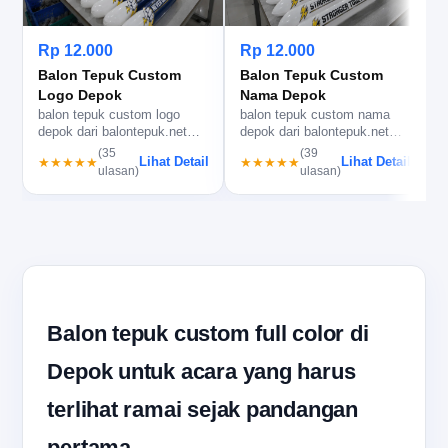
Rp 12.000
Rp 12.000
Balon Tepuk Custom
Balon Tepuk Custom
Logo Depok
Nama Depok
balon tepuk custom logo
balon tepuk custom nama
b
depok dari balontepuk.net
depok dari balontepuk.net
d
membantu brand terbaca
untuk event rapi, cepat, dan
b
(35
(39
Lihat Detail
Lihat Detail
★★★★★
★★★★★
jelas, …
m…
ulasan)
ulasan)
Balon tepuk custom full color di
Depok untuk acara yang harus
terlihat ramai sejak pandangan
pertama