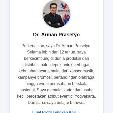
kebutuhan utamanya biasanya sama: acara harus
terlihat kompak, meriah, dan mudah diingat.
Balon tepuk custom depok
bukan hanya alat
cheering, tetapi juga bagian dari branding acara
yang memperkuat kesan visual. Karena itu,
Dr. Arman Prasetyo
banyak tim memilih balon tepuk custom full color
depok dari balontepuk.net sebagai opsi yang
Perkenalkan, saya Dr. Arman Prasetyo.
lebih siap pakai untuk kebutuhan promosi yang
Selama lebih dari 12 tahun, saya
menuntut visibilitas tinggi.
berkecimpung di dunia produksi dan
distribusi balon tepuk untuk berbagai
kebutuhan acara, mulai dari konser musik,
Peran visual sorak dalam kampanye
kampanye promosi, pertandingan olahraga,
brand, grand opening, dan event
hingga event perusahaan berskala
sekolah
nasional. Saya memulai karier dari usaha
kecil percetakan atribut event di Yogyakarta.
Dalam kampanye brand, visual sorak berfungsi
Dari sana, saya belajar bahwa...
bukan sekadar memeriahkan suasana, tetapi juga
Lihat Profil Lengkap Ahli →