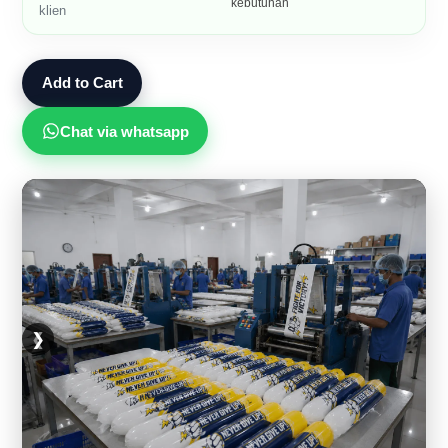
kebutuhan
klien
Add to Cart
Chat via whatsapp
❮
❯