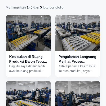
Menampilkan
1–5
dari
5
foto portofolio.
Kesibukan di Ruang
Pengalaman Langsung
Produksi Balon Tepuk
Melihat Proses
yang Tidak Pernah
Produksi Balon Tepuk
Pagi itu saya datang lebih
Ketika pertama kali masuk
Sepi
dari Dekat
awal ke ruang produksi
ke area produksi, saya
karena ada jadwal
langsung mendengar suara
pengerjaan pesanan dalam
mesin yang bekerja
jumlah besar. Begitu pintu
bersamaan dari berbagai
area produksi dibuka,
sisi ruangan. Aktivitas di
beberapa mesin langsung
dalam pabrik sudah
dinyalakan dan suasana
berjalan sejak pagi, dan
sibuk mulai terasa. Lampu
hampir semua meja kerja