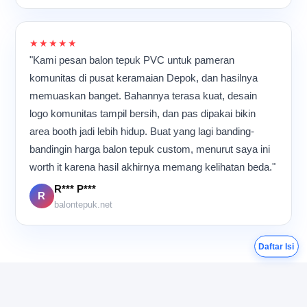
Meskipun aktivitas
berlangsung hampir
sepanjang hari, suasana di
★★★★★
dalam ruangan tetap terasa
"Kami pesan balon tepuk PVC untuk pameran
kompak dan penuh energi
karena semua orang
komunitas di pusat keramaian Depok, dan hasilnya
memiliki tujuan yang sama:
memuaskan banget. Bahannya terasa kuat, desain
memastikan setiap balon
logo komunitas tampil bersih, dan pas dipakai bikin
tepuk selesai dengan
kualitas terbaik sebelum
area booth jadi lebih hidup. Buat yang lagi banding-
dikirim ke pelanggan.
bandingin harga balon tepuk custom, menurut saya ini
worth it karena hasil akhirnya memang kelihatan beda."
R*** P***
R
balontepuk.net
Daftar Isi