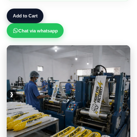
Add to Cart
Chat via whatsapp
❮
❯