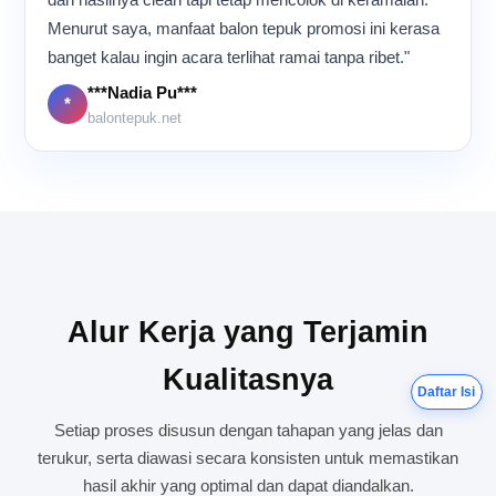
memastikan setiap balon
Menurut saya, manfaat balon tepuk promosi ini kerasa
tepuk selesai dengan
kualitas terbaik sebelum
banget kalau ingin acara terlihat ramai tanpa ribet."
dikirim ke pelanggan.
***Nadia Pu***
*
balontepuk.net
Alur Kerja yang Terjamin
Kualitasnya
Daftar Isi
Setiap proses disusun dengan tahapan yang jelas dan
terukur, serta diawasi secara konsisten untuk memastikan
hasil akhir yang optimal dan dapat diandalkan.