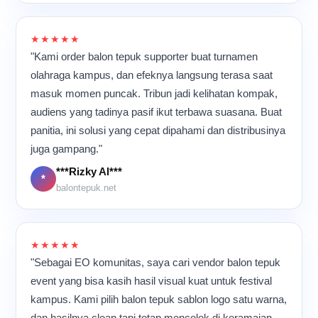
melihat deretan balon tepuk
dalam menjaga kualitas
sama banyak orang sampai
kejauhan, suasana ini
yang sudah selesai
setiap balon tepuk yang
akhirnya siap digunakan
terlihat sibuk, tetapi
diproduksi memenuhi meja-
dibuat.
untuk acara besar, konser,
★★★★★
sebenarnya semua proses
meja kerja, saya sering
pertandingan, maupun
berjalan sangat teratur
"Kami order balon tepuk supporter buat turnamen
membayangkan produk itu
kegiatan promosi.
karena setiap orang sudah
olahraga kampus, dan efeknya langsung terasa saat
nantinya digunakan di
memahami alur kerjanya
konser, pertandingan
masuk momen puncak. Tribun jadi kelihatan kompak,
masing-masing. Hal yang
olahraga, atau acara
paling saya suka dari
audiens yang tadinya pasif ikut terbawa suasana. Buat
promosi besar. Dari ruang
suasana produksi seperti
panitia, ini solusi yang cepat dipahami dan distribusinya
produksi sederhana ini,
ini adalah ritme kerjanya.
ternyata banyak hasil kerja
juga gampang."
Mesin terus berjalan, suara
kami yang akhirnya ikut
plastik bergesekan
***Rizky Al***
meramaikan berbagai acara
*
terdengar berulang, dan
balontepuk.net
di banyak tempat.
para pekerja bergerak cepat
namun tetap teliti.
Meskipun aktivitas
berlangsung hampir
★★★★★
sepanjang hari, suasana di
"Sebagai EO komunitas, saya cari vendor balon tepuk
dalam ruangan tetap terasa
event yang bisa kasih hasil visual kuat untuk festival
kompak dan penuh energi
karena semua orang
kampus. Kami pilih balon tepuk sablon logo satu warna,
memiliki tujuan yang sama:
dan hasilnya clean tapi tetap mencolok di keramaian.