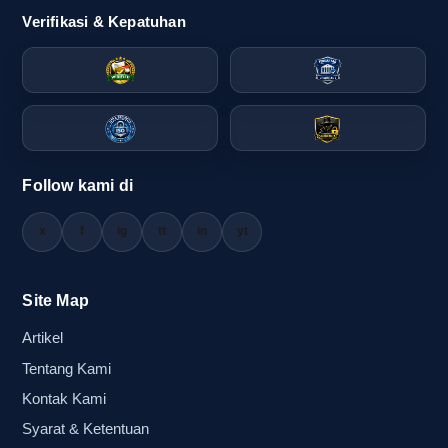
memancing respons massa.
Verifikasi & Kepatuhan
Peran media serentak dalam
membangun energi massa sebelum
opening
Media serentak bekerja karena memberi sinyal
Follow kami di
yang sama kepada banyak orang dalam waktu
bersamaan. Saat panitia membagikan balon
x
f
ig
tt
in
yt
tepuk kepada peserta, crowd memiliki alat yang
sama untuk dipakai bersama. Hasilnya, suara
Site Map
tepukan, gerakan tangan, dan tampilan visual
bisa menyatu membentuk energi kolektif yang
Artikel
kuat.
Tentang Kami
Kontak Kami
Untuk event organizer dan pengelola activation
booth, pendekatan ini sangat membantu karena
Syarat & Ketentuan