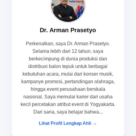
seperti
balon tepuk promosi
berperan penting
karena mampu memberi stimulus visual dan
suara yang mudah dibaca massa, bahkan
Dr. Arman Prasetyo
sebelum opening dimulai.
Perkenalkan, saya Dr. Arman Prasetyo.
Kenapa audiens terlihat belum kompak
Selama lebih dari 12 tahun, saya
meski rundown sudah siap
berkecimpung di dunia produksi dan
distribusi balon tepuk untuk berbagai
Rundown yang matang memang penting, tetapi
kebutuhan acara, mulai dari konser musik,
rundown hanya mengatur alur acara, bukan
kampanye promosi, pertandingan olahraga,
membangun emosi massa. Saat persiapan
hingga event perusahaan berskala
venue, audiens masih beradaptasi dengan
nasional. Saya memulai karier dari usaha
suasana, menunggu arahan, dan belum tentu
kecil percetakan atribut event di Yogyakarta.
Dari sana, saya belajar bahwa...
punya pemicu untuk ikut aktif. Akibatnya, meski
semua elemen teknis sudah siap, crowd kurang
Lihat Profil Lengkap Ahli →
kompak dan energi yang diharapkan belum