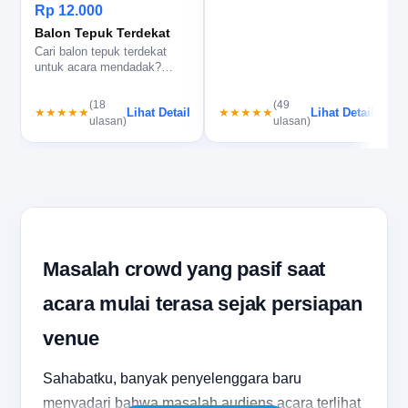
lebih kompak, logo terbaca
i
Rp 12.000
je…
Balon Tepuk Terdekat
Cari balon tepuk terdekat
untuk acara mendadak?
balontepuk.net bantu cek
stok, c…
(18
(49
Lihat Detail
Lihat Detail
★★★★★
★★★★★
ulasan)
ulasan)
Masalah crowd yang pasif saat
acara mulai terasa sejak persiapan
venue
Sahabatku, banyak penyelenggara baru
menyadari bahwa masalah audiens acara terlihat