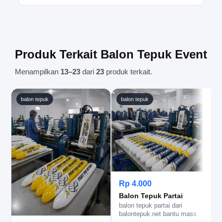
ditangani dengan baik.
Ketentuan minimal pemesanan dapat berbeda
tergantung jenis produk dan kebutuhan acara.
Silakan hubungi kami untuk mendapatkan
informasi yang sesuai.
Produk Terkait Balon Tepuk Event
Menampilkan
13–23
dari
23
produk terkait.
balon tepuk
balon tepuk
Rp 4.000
Balon Tepuk Partai
balon tepuk partai dari
b
balontepuk.net bantu massa
b