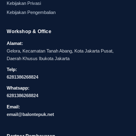
tidak membutuhkan instruksi rumit. Peserta cukup
Kebijakan Privasi
menerima media, lalu mengikuti arahan
Kebijakan Pengembalian
sederhana saat menjelang sesi opening atau
momen puncak crowd activation. Dibanding
Workshop & Office
media pasif, balon tepuk event lebih cepat
mengubah suasana venue menjadi lebih hidup
Alamat:
dan siap menerima momentum utama acara.
Gelora, Kecamatan Tanah Abang, Kota Jakarta Pusat,
Daerah Khusus Ibukota Jakarta
Posisi balon tepuk event sebagai
Telp:
6281386268824
media aktivasi yang lebih mudah
Whatsapp:
dibaca crowd
6281386268824
Dalam artikel panduan komparatif seperti ini,
Email:
penting untuk melihat media aktivasi dari sisi
email@balontepuk.net
kemudahan dibaca crowd. Balon tepuk event
unggul karena bentuknya sederhana, cara