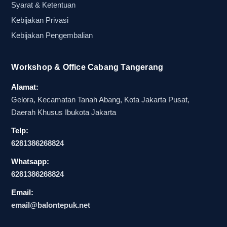
Syarat & Ketentuan
dukungan sorak
Kebijakan Privasi
Setiap acara punya kebutuhan visual yang
Kebijakan Pengembalian
berbeda. Ada yang menuntut tampilan seragam,
ada yang mengejar pembelian cepat, dan ada
Workshop & Office Cabang Tangerang
juga yang membutuhkan fleksibilitas branding.
Alamat:
Karena itu, memilih jenis balon tepuk yang tepat
Gelora, Kecamatan Tanah Abang, Kota Jakarta Pusat,
akan sangat berpengaruh pada hasil akhir acara
Daerah Khusus Ibukota Jakarta
dan efisiensi anggaran.
Telp:
Jika Anda sedang mencari jual balon tepuk grosir
6281386268824
untuk kegiatan yang padat, penting untuk
Whatsapp:
memahami perbedaan tiap opsi. Dari balon tepuk
6281386268824
sablon hingga balon tepuk partai, semuanya
Email:
punya fungsi yang bisa disesuaikan dengan
email@balontepuk.net
target acara, jumlah peserta, dan kebutuhan
distribusi.