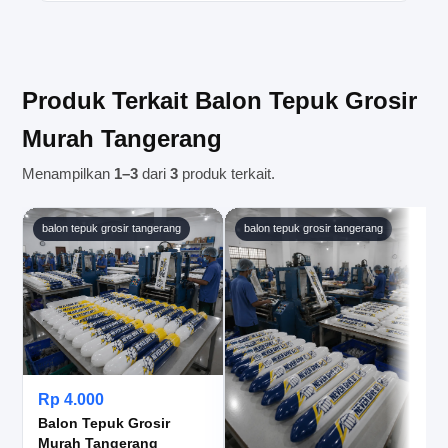
diproses setelah pembayaran sesuai ketentuan
Ya, kami melayani pengiriman ke Tangerang dan
diterima.
wilayah sekitarnya. Setelah pesanan selesai
diproses, tim kami akan membantu mengatur
pengiriman sesuai alamat tujuan yang Anda
Produk Terkait Balon Tepuk Grosir
berikan.
Murah Tangerang
Menampilkan
1–3
dari
3
produk terkait.
balon tepuk grosir tangerang
balon tepuk grosir tangerang
Rp 4.000
Balon Tepuk Grosir
Murah Tangerang