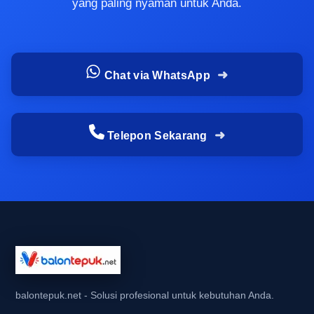
yang paling nyaman untuk Anda.
Selain itu, ada juga risiko kualitas yang tidak
sesuai harapan. Balon tepuk yang terlalu tipis
bisa mudah penyok atau bocor saat dipakai
ramai-ramai. Karena itu, banyak pembeli yang
Chat via WhatsApp
lebih memilih supplier balon tepuk Tangerang
yang sudah terbiasa menangani pembelian
dalam jumlah banyak dan memahami kebutuhan
Telepon Sekarang
perlengkapan event secara praktis.
Alur cepat dari cek ketersediaan
sampai barang siap didistribusikan
Alur yang ideal dimulai dari pengecekan stok, lalu
dilanjutkan dengan penentuan
ukuran balon
tepuk
, warna, dan opsi sablon jika dibutuhkan.
Setelah itu, Anda tinggal mengunci jumlah
balontepuk.net - Solusi profesional untuk kebutuhan Anda.
pesanan, memastikan jadwal kirim, dan