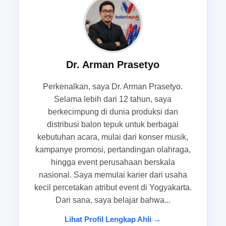
penting untuk panitia sekolah, EO
lokal, dan tim promosi brand
Kebutuhan ready stock paling terasa saat Anda
menangani acara dengan tenggat yang pendek,
Dr. Arman Prasetyo
seperti pertandingan sekolah, opening toko, atau
Perkenalkan, saya Dr. Arman Prasetyo.
kampanye promosi brand yang jadwalnya sudah
Selama lebih dari 12 tahun, saya
tetap. Dalam situasi seperti ini,
balon tepuk
berkecimpung di dunia produksi dan
grosir tangerang
sering dicari karena pembeli
distribusi balon tepuk untuk berbagai
tidak hanya butuh produk, tetapi juga kepastian
kebutuhan acara, mulai dari konser musik,
barang bisa segera dipakai.
kampanye promosi, pertandingan olahraga,
hingga event perusahaan berskala
Panitia sekolah biasanya perlu jumlah yang
nasional. Saya memulai karier dari usaha
cukup besar untuk mendukung suasana ramai
kecil percetakan atribut event di Yogyakarta.
dan seragam. Sementara itu, EO lokal dan tim
Dari sana, saya belajar bahwa...
promosi brand membutuhkan produk yang bisa
langsung dibagikan ke peserta atau pengunjung
Lihat Profil Lengkap Ahli →