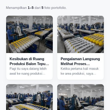
Menampilkan
1–5
dari
5
foto portofolio.
Kesibukan di Ruang
Pengalaman Langsung
Produksi Balon Tepuk
Melihat Proses
yang Tidak Pernah
Produksi Balon Tepuk
Pagi itu saya datang lebih
Ketika pertama kali masuk
Sepi
dari Dekat
awal ke ruang produksi
ke area produksi, saya
karena ada jadwal
langsung mendengar suara
pengerjaan pesanan dalam
mesin yang bekerja
jumlah besar. Begitu pintu
bersamaan dari berbagai
area produksi dibuka,
sisi ruangan. Aktivitas di
beberapa mesin langsung
dalam pabrik sudah
dinyalakan dan suasana
berjalan sejak pagi, dan
sibuk mulai terasa. Lampu
hampir semua meja kerja