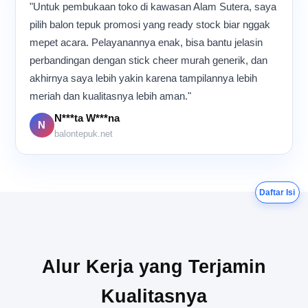
Meskipun aktivitas
"Untuk pembukaan toko di kawasan Alam Sutera, saya
berlangsung hampir
pilih balon tepuk promosi yang ready stock biar nggak
sepanjang hari, suasana di
mepet acara. Pelayanannya enak, bisa bantu jelasin
dalam ruangan tetap terasa
perbandingan dengan stick cheer murah generik, dan
kompak dan penuh energi
karena semua orang
akhirnya saya lebih yakin karena tampilannya lebih
memiliki tujuan yang sama:
meriah dan kualitasnya lebih aman."
memastikan setiap balon
tepuk selesai dengan
N***ta W***na
N
kualitas terbaik sebelum
balontepuk.net
dikirim ke pelanggan.
Daftar Isi
Alur Kerja yang Terjamin
Kualitasnya