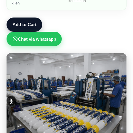
kebutuhan
klien
Add to Cart
Chat via whatsapp
❮
❯