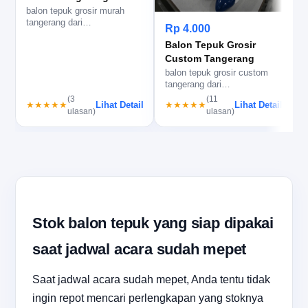
balon tepuk grosir murah
b
tangerang dari
t
Rp 4.000
balontepuk.net, siap untuk
u
Balon Tepuk Grosir
stok cepat, s…
Custom Tangerang
balon tepuk grosir custom
tangerang dari
balontepuk.net, cocok untuk
(3
(11
Lihat Detail
Lihat Detail
★★★★★
★★★★★
event besar…
ulasan)
ulasan)
Stok balon tepuk yang siap dipakai
saat jadwal acara sudah mepet
Saat jadwal acara sudah mepet, Anda tentu tidak
ingin repot mencari perlengkapan yang stoknya