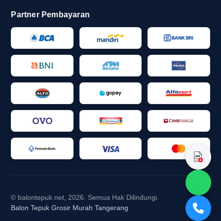
Partner Pembayaran
Balon tepuk sablon logo untuk
tampilan seragam dan identitas acara
Balon tepuk sablon logo cocok untuk Anda yang
ingin acara terlihat rapi dan punya identitas visual
yang kuat. Produk ini sering dipakai pada
pertandingan sekolah, event supporter, dan acara
komunitas karena logo atau tulisan pada
permukaan balon membantu membangun kesan
seragam.
Untuk kebutuhan merchandise promosi dan
perlengkapan event, balon tepuk sablon logo
memberi nilai tambah yang jelas. Selain
© balontepuk.net, 2026. Semua Hak Dilindungi.
mendukung suasana sorak, produk ini juga
Balon Tepuk Grosir Murah Tangerang
memperkuat pesan acara. Jika Anda mencari