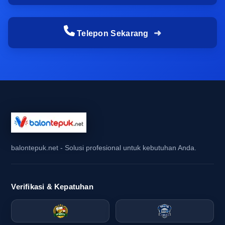
melainkan stok tidak konsisten dan produksi
molor. Satu model mungkin tersedia hari ini, tetapi
Telepon Sekarang
belum tentu ada lagi saat pemesanan final
dilakukan. Untuk event sekolah, komunitas, atau
brand activation, kondisi seperti ini bisa
mengganggu seluruh konsep seragam yang
sudah disusun sejak awal.
Di sinilah pentingnya bekerja dengan pabrik
balon tepuk yang memiliki alur produksi jelas.
Dengan sistem yang rapi, pembeli bisa
balontepuk.net - Solusi profesional untuk kebutuhan Anda.
mengetahui kapan produksi dimulai, kapan
sampel visual disetujui, dan kapan barang siap
dikirim. Bagi pembeli yang ingin beli balon tepuk
Verifikasi & Kepatuhan
dalam jumlah besar, kepastian seperti ini jauh
lebih bernilai daripada sekadar penawaran awal
yang terlihat murah tetapi berisiko terlambat.