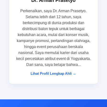
Dr. Arman Prasetyo
hambatan.
Perkenalkan, saya Dr. Arman Prasetyo.
Situasi pengadaan mendadak saat
Selama lebih dari 12 tahun, saya
pertandingan olahraga, kampanye
berkecimpung di dunia produksi dan
distribusi balon tepuk untuk berbagai
suporter, atau grand opening
kebutuhan acara, mulai dari konser musik,
Pada pertandingan olahraga, kampanye suporter,
kampanye promosi, pertandingan olahraga,
hingga event perusahaan berskala
maupun grand opening, balon tepuk sering
nasional. Saya memulai karier dari usaha
menjadi elemen sederhana yang memberi
kecil percetakan atribut event di Yogyakarta.
dampak besar pada atmosfer. Ketika ribuan
Dari sana, saya belajar bahwa...
tangan bergerak serempak, visual yang tercipta
langsung terasa hidup dan kompak. Namun,
Lihat Profil Lengkap Ahli →
kebutuhan seperti ini jarang bisa diprediksi jauh-
jauh hari, sehingga pembeli kerap berhadapan
dengan jadwal yang mepet dan permintaan yang
terus berubah.