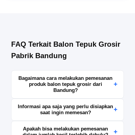
FAQ Terkait Balon Tepuk Grosir
Pabrik Bandung
Bagaimana cara melakukan pemesanan
+
produk balon tepuk grosir dari
Bandung?
Pemesanan dapat dilakukan dengan menghubungi
Informasi apa saja yang perlu disiapkan
+
tim sales kami melalui WhatsApp, telepon, atau
saat ingin memesan?
formulir pemesanan yang tersedia. Setelah itu,
kami akan membantu Anda memilih spesifikasi
Silakan siapkan data jenis produk, jumlah
Apakah bisa melakukan pemesanan
produk, jumlah pesanan, serta jadwal pengiriman
+
kebutuhan, warna atau desain yang diinginkan,
dalam jumlah kecil terlebih dahulu?