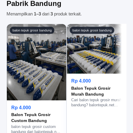
Pabrik Bandung
Menampilkan
1–3
dari
3
produk terkait.
balon tepuk grosir bandung
balon tepuk grosir bandung
Rp 4.000
Balon Tepuk Grosir
Murah Bandung
Cari balon tepuk grosir murah
b
bandung? balontepuk.net
b
Rp 4.000
bantu stok ready, sablon l…
Balon Tepuk Grosir
Custom Bandung
balon tepuk grosir custom
bandung dari balontepuk.net,