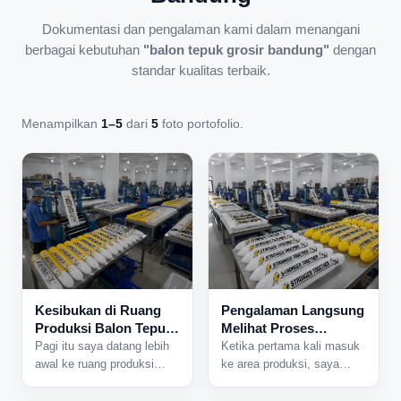
Dokumentasi dan pengalaman kami dalam menangani
berbagai kebutuhan
"balon tepuk grosir bandung"
dengan
standar kualitas terbaik.
Menampilkan
1–5
dari
5
foto portofolio.
Kesibukan di Ruang
Pengalaman Langsung
Produksi Balon Tepuk
Melihat Proses
yang Tidak Pernah
Produksi Balon Tepuk
Pagi itu saya datang lebih
Ketika pertama kali masuk
Sepi
dari Dekat
awal ke ruang produksi
ke area produksi, saya
karena ada jadwal
langsung mendengar suara
pengerjaan pesanan dalam
mesin yang bekerja