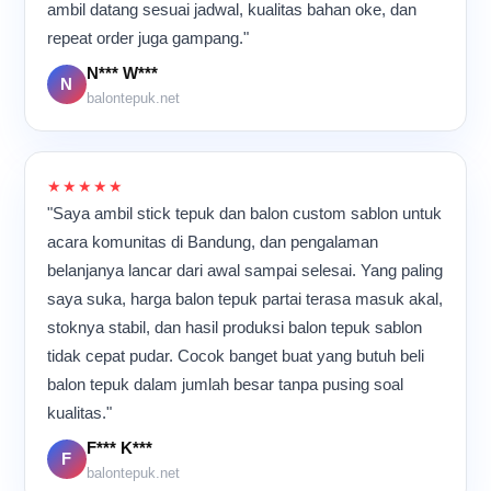
ternyata banyak hasil kerja
ambil datang sesuai jadwal, kualitas bahan oke, dan
Mesin terus berjalan, suara
kami yang akhirnya ikut
repeat order juga gampang."
plastik bergesekan
meramaikan berbagai acara
terdengar berulang, dan
N*** W***
di banyak tempat.
para pekerja bergerak cepat
N
balontepuk.net
namun tetap teliti.
Meskipun aktivitas
berlangsung hampir
sepanjang hari, suasana di
★★★★★
dalam ruangan tetap terasa
"Saya ambil stick tepuk dan balon custom sablon untuk
kompak dan penuh energi
karena semua orang
acara komunitas di Bandung, dan pengalaman
memiliki tujuan yang sama:
belanjanya lancar dari awal sampai selesai. Yang paling
memastikan setiap balon
saya suka, harga balon tepuk partai terasa masuk akal,
tepuk selesai dengan
kualitas terbaik sebelum
stoknya stabil, dan hasil produksi balon tepuk sablon
dikirim ke pelanggan.
tidak cepat pudar. Cocok banget buat yang butuh beli
balon tepuk dalam jumlah besar tanpa pusing soal
kualitas."
F*** K***
F
balontepuk.net