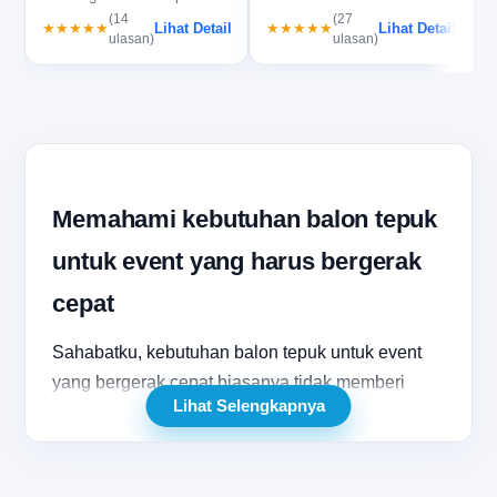
pas untuk event besar, ce…
(14
(27
Lihat Detail
Lihat Detail
★★★★★
★★★★★
ulasan)
ulasan)
Memahami kebutuhan balon tepuk
untuk event yang harus bergerak
cepat
Sahabatku, kebutuhan balon tepuk untuk event
yang bergerak cepat biasanya tidak memberi
Lihat Selengkapnya
banyak ruang untuk salah pilih. Dalam
pengadaan seperti ini, panitia dan tim kreatif
sering harus menyiapkan alat peraga suporter