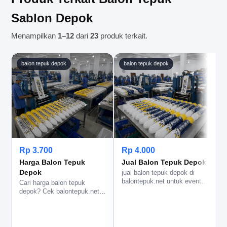
Sablon Depok
Menampilkan
1–12
dari
23
produk terkait.
balon tepuk depok
balon tepuk depok
Rp 3.700
Rp 4.000
Harga Balon Tepuk
Jual Balon Tepuk Depok
Depok
jual balon tepuk depok di
balontepuk.net untuk event
Cari harga balon tepuk
massal, sablon logo rapi, p…
depok? Cek balontepuk.net
d
untuk spesifikasi, estimasi
a
per…