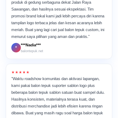
paling saya suka dari
produk di gedung serbaguna dekat Jalan Raya
promosi besar. Dari ruang
suasana produksi seperti
Sawangan, dan hasilnya sesuai ekspektasi. Tim
produksi sederhana ini,
ini adalah ritme kerjanya.
ternyata banyak hasil kerja
promosi brand lokal kami jadi lebih percaya diri karena
Mesin terus berjalan, suara
kami yang akhirnya ikut
tampilan logo terbaca jelas dan kesan acaranya lebih
plastik bergesekan
meramaikan berbagai acara
terdengar berulang, dan
meriah. Buat yang lagi cari jual balon tepuk custom, ini
di banyak tempat.
para pekerja bergerak cepat
menurut saya pilihan yang aman dan praktis."
namun tetap teliti.
Meskipun aktivitas
***Nadia***
*
berlangsung hampir
balontepuk.net
sepanjang hari, suasana di
dalam ruangan tetap terasa
kompak dan penuh energi
karena semua orang
★★★★★
memiliki tujuan yang sama:
"Waktu roadshow komunitas dan aktivasi lapangan,
memastikan setiap balon
kami pakai balon tepuk suporter sablon logo plus
tepuk selesai dengan
kualitas terbaik sebelum
beberapa balon tepuk sablon satuan buat sampel dulu.
dikirim ke pelanggan.
Hasilnya konsisten, materialnya terasa kuat, dan
distribusi merchandise jadi lebih efisien karena ringan
dibawa. Buat yang masih ragu soal harga balon tepuk