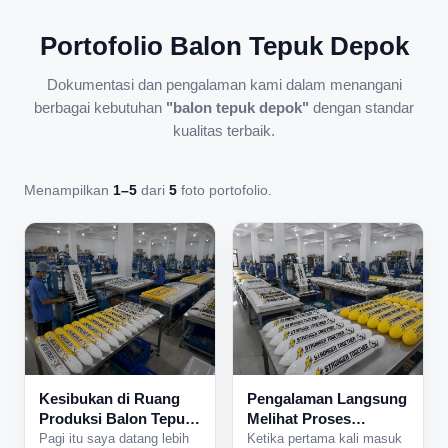
Portofolio Balon Tepuk Depok
Dokumentasi dan pengalaman kami dalam menangani
berbagai kebutuhan
"balon tepuk depok"
dengan standar
kualitas terbaik.
Menampilkan
1–5
dari
5
foto portofolio.
Kesibukan di Ruang
Pengalaman Langsung
Produksi Balon Tepuk
Melihat Proses
yang Tidak Pernah
Produksi Balon Tepuk
Pagi itu saya datang lebih
Ketika pertama kali masuk