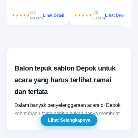
(26
(23
Lihat Detail
Lihat Detail
★★★★★
★★★★★
ulasan)
ulasan)
Balon tepuk sablon Depok untuk
acara yang harus terlihat ramai
dan tertata
Dalam banyak penyelenggaraan acara di Depok,
kebutuhan utama panitia bukan hanya membuat
Lihat Selengkapnya
suasana ramai, tetapi juga memastikan tampilan
lapangan tetap tertata. Di titik inilah balon tepuk