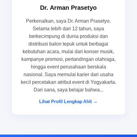
Dr. Arman Prasetyo
kompak, rapi, dan tetap punya nilai branding yang
kuat pada hari-H kegiatan.
Perkenalkan, saya Dr. Arman Prasetyo.
Selama lebih dari 12 tahun, saya
Situasi yang paling sering membuat
berkecimpung di dunia produksi dan
atribut sorak terasa kurang efektif di
distribusi balon tepuk untuk berbagai
kebutuhan acara, mulai dari konser musik,
hari-H kegiatan
kampanye promosi, pertandingan olahraga,
hingga event perusahaan berskala
Pada masa persiapan event, panitia kerap fokus
nasional. Saya memulai karier dari usaha
pada rundown, konsumsi, dan koordinasi teknis
kecil percetakan atribut event di Yogyakarta.
sehingga atribut sorak baru dipikirkan menjelang
Dari sana, saya belajar bahwa...
acara. Akibatnya, pilihan yang diambil sering
terlalu umum dan kurang sesuai dengan
Lihat Profil Lengkap Ahli →
kebutuhan lapangan. Saat itu terjadi, atribut
dukungan bisa terasa kurang efektif karena tidak
cukup kuat dari sisi visual, mudah tertukar
dengan milik pihak lain, atau tidak menampilkan