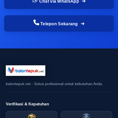
Chat via WhatsApp
Balon tepuk membantu identitas acara menonjol
karena bidang cetaknya dapat menampilkan logo,
nama tim, slogan kampanye, atau elemen visual
Telepon Sekarang
brand secara lebih terarah. Saat dipakai massal,
efeknya bukan hanya bunyi yang serempak,
tetapi juga tampilan visual yang menyatu. Hal ini
sangat penting bagi event organizer dan tim
promosi yang ingin pesan acara tertangkap cepat
oleh peserta maupun penonton.
Dalam konteks
balon tepuk untuk kampanye
depok
, fungsi identitas visual menjadi semakin
balontepuk.net - Solusi profesional untuk kebutuhan Anda.
penting karena atribut harus mudah dikenali di
antara banyak elemen acara. Dengan desain
yang tepat, balon tepuk sablon depok mampu
Verifikasi & Kepatuhan
memberi penguatan branding yang ringan
dibagikan, nyaman digunakan, dan tetap efektif