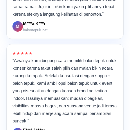
meramaikan berbagai acara
terdengar berulang, dan
ramai-ramai. Jujur ini bikin kami yakin pilihannya tepat
di banyak tempat.
para pekerja bergerak cepat
karena efeknya langsung kelihatan di penonton."
namun tetap teliti.
Meskipun aktivitas
M***a K***i
M
berlangsung hampir
balontepuk.net
sepanjang hari, suasana di
dalam ruangan tetap terasa
kompak dan penuh energi
karena semua orang
★★★★★
memiliki tujuan yang sama:
"Awalnya kami bingung cara memilih balon tepuk untuk
memastikan setiap balon
konser karena takut salah pilih dan malah bikin acara
tepuk selesai dengan
kualitas terbaik sebelum
kurang kompak. Setelah konsultasi dengan supplier
dikirim ke pelanggan.
balon tepuk, kami ambil opsi balon tepuk untuk event
yang disesuaikan dengan konsep brand activation
indoor. Hasilnya memuaskan: mudah dibagikan,
visibilitas massa bagus, dan suasana venue jadi terasa
lebih hidup dari menjelang acara sampai penampilan
puncak."