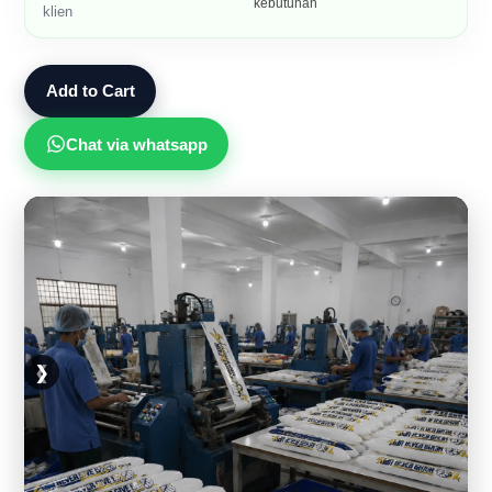
kebutuhan
klien
Add to Cart
Chat via whatsapp
❮
❯