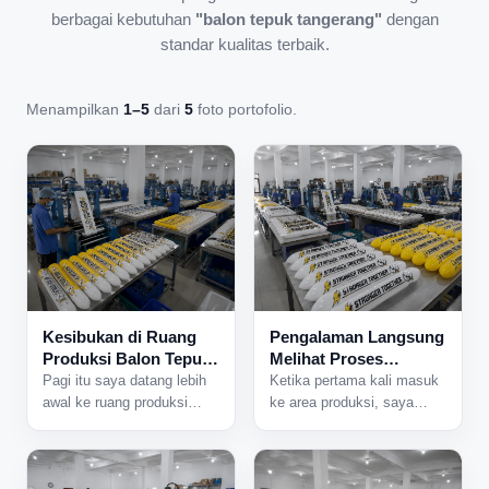
berbagai kebutuhan
"balon tepuk tangerang"
dengan
standar kualitas terbaik.
Menampilkan
1–5
dari
5
foto portofolio.
Kesibukan di Ruang
Pengalaman Langsung
Produksi Balon Tepuk
Melihat Proses
yang Tidak Pernah
Produksi Balon Tepuk
Pagi itu saya datang lebih
Ketika pertama kali masuk
Sepi
dari Dekat
awal ke ruang produksi
ke area produksi, saya
karena ada jadwal
langsung mendengar suara
pengerjaan pesanan dalam
mesin yang bekerja
jumlah besar. Begitu pintu
bersamaan dari berbagai