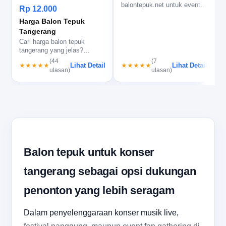
balontepuk.net untuk event,
Rp 12.000
supporter, dan promosi…
Harga Balon Tepuk
Tangerang
Cari harga balon tepuk
tangerang yang jelas?
t
balontepuk.net tampilkan
u
(44
(7
Lihat Detail
Lihat Detail
★★★★★
★★★★★
spesifikas…
ulasan)
ulasan)
Balon tepuk untuk konser
tangerang sebagai opsi dukungan
penonton yang lebih seragam
Dalam penyelenggaraan konser musik live,