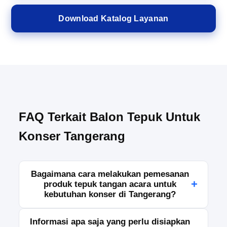
Download Katalog Layanan
FAQ Terkait Balon Tepuk Untuk
Konser Tangerang
Bagaimana cara melakukan pemesanan
+
produk tepuk tangan acara untuk
kebutuhan konser di Tangerang?
Pemesanan dapat dilakukan dengan menghubungi
Informasi apa saja yang perlu disiapkan
tim kami melalui WhatsApp, telepon, atau formulir