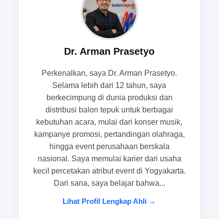
seragam dalam jumlah besar. Ketika ribuan
tangan bergerak bersama pada momen tertentu,
visual yang tercipta menjadi lebih hidup dan
Dr. Arman Prasetyo
memberi dorongan emosional yang kuat. Karena
itu, banyak pihak yang mencari
balon tepuk
Perkenalkan, saya Dr. Arman Prasetyo.
tangerang
untuk memastikan acara mereka
Selama lebih dari 12 tahun, saya
memiliki dukungan penonton yang selaras
berkecimpung di dunia produksi dan
dengan identitas acara. Dalam konteks ini,
distribusi balon tepuk untuk berbagai
balontepuk.net kerap dipandang sebagai solusi
kebutuhan acara, mulai dari konser musik,
yang relevan untuk kebutuhan atribut yang
kampanye promosi, pertandingan olahraga,
konsisten, praktis, dan siap mendukung atmosfer
hingga event perusahaan berskala
acara dari awal hingga momen interaksi
nasional. Saya memulai karier dari usaha
kecil percetakan atribut event di Yogyakarta.
penonton mencapai puncaknya.
Dari sana, saya belajar bahwa...
Peran atribut penonton konser dalam
Lihat Profil Lengkap Ahli →
membangun visual massa yang rapi