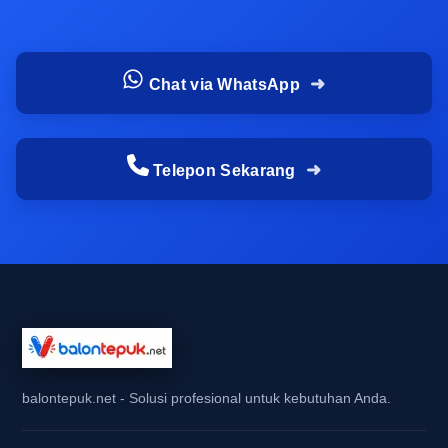
utama yang ingin disampaikan. Karena itu,
perlengkapan crowd engagement seperti balon
tepuk konser sering dipilih untuk mengisi ruang
Chat via WhatsApp
visual tanpa mengganggu alur pertunjukan
maupun kenyamanan penonton.
Telepon Sekarang
Situasi saat konser musik live, festival
panggung, dan event fan gathering
membutuhkan dukungan yang terlihat
kompak
Pada konser musik live, momen paling penting
biasanya terjadi saat lagu andalan dibawakan,
ketika sorak penonton naik, dan ketika kamera
menyorot lautan tangan yang bergerak serempak.
balontepuk.net - Solusi profesional untuk kebutuhan Anda.
Dalam situasi seperti itu, dukungan yang terlihat