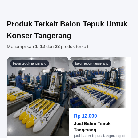
memberikan estimasi yang paling sesuai dengan
lokasi acara di wilayah Tangerang dan sekitarnya.
kebutuhan acara Anda.
Pastikan alamat tujuan dicantumkan secara
lengkap saat melakukan pemesanan agar
Produk Terkait Balon Tepuk Untuk
pengaturan pengiriman dapat dilakukan dengan
tepat.
Konser Tangerang
Menampilkan
1–12
dari
23
produk terkait.
balon tepuk tangerang
balon tepuk tangerang
Rp 12.000
Jual Balon Tepuk
Tangerang
jual balon tepuk tangerang di