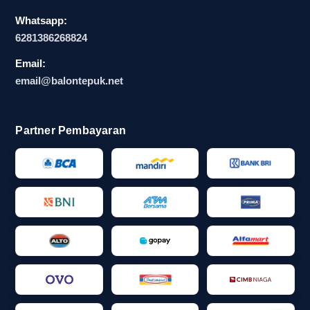
apakah itu balon tepuk plastik, balon tepuk tiup,
Whatsapp:
atau balon promosi event dengan finishing
6281386268824
berbeda, karena selisih harga biasanya mengikuti
Email:
perbedaan kualitas dan kebutuhan produksi.
email@balontepuk.net
Situasi pemesanan yang biasanya
Partner Pembayaran
membuat harga berubah, dari musim
event sampai momen ramai pesanan
Harga balon tepuk Makassar tidak selalu sama
sepanjang waktu. Pada musim event, menjelang
pertandingan besar, atau saat persiapan acara
mendadak, vendor biasanya menghadapi antrean
produksi yang lebih padat. Kondisi ini dapat
membuat biaya naik karena kebutuhan lembur,
prioritas pengerjaan, atau penyesuaian jadwal