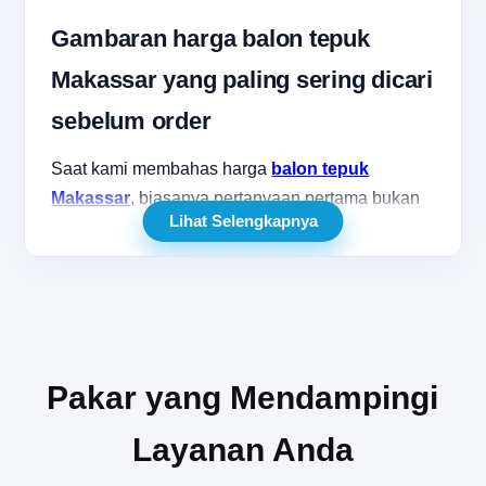
Gambaran harga balon tepuk
Makassar yang paling sering dicari
sebelum order
Saat kami membahas harga
balon tepuk
Makassar
, biasanya pertanyaan pertama bukan
Lihat Selengkapnya
sekadar murah atau mahal, tetapi apakah
biayanya sebanding dengan kebutuhan acara.
Sahabatku yang sedang menyiapkan
pertandingan, promosi brand, atau event sekolah
tentu ingin hasil yang meriah, rapi, dan tetap
masuk anggaran. Karena itu, pembahasan harga
Pakar yang Mendampingi
perlu dilihat dari jenis produk, bahan, ukuran, dan
tujuan pemakaian, bukan hanya dari angka per
Layanan Anda
pcs semata.