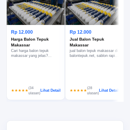
Rp 12.000
Rp 12.000
Harga Balon Tepuk
Jual Balon Tepuk
Makassar
Makassar
Cari harga balon tepuk
jual balon tepuk makassar di
C
makassar yang jelas?
balontepuk.net, sablon rapi
balontepuk.net bantu cek
dan produksi 2-7 hari u…
b
bahan, ukur…
(34
(28
Lihat Detail
Lihat Detail
★★★★★
★★★★★
ulasan)
ulasan)