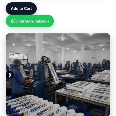
Add to Cart
Chat via whatsapp
❮
❯