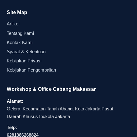
media branding lapangan, perbedaan bahan ini
Site Map
berhubungan langsung dengan umur pakai. Jika
Artikel
acara hanya berlangsung singkat, model yang
lebih ekonomis bisa cukup. Namun bila balon
Tentang Kami
akan dipakai berulang di pertandingan sepak
Kontak Kami
bola, roadshow promo, atau kampanye brand,
Syarat & Ketentuan
maka kami biasanya menyarankan bahan yang
Kebijakan Privasi
lebih awet agar warna tidak cepat pudar dan
Kebijakan Pengembalian
bentuk tetap enak dilihat.
Hal yang sering membuat pembeli bingung
Workshop & Office Cabang Makassar
adalah penawaran dari vendor balon tepuk lokal,
Alamat:
percetakan atribut supporter, supplier
Gelora, Kecamatan Tanah Abang, Kota Jakarta Pusat,
merchandise event, atau produsen alat promosi
Daerah Khusus Ibukota Jakarta
yang terlihat mirip padahal spesifikasinya
Telp:
berbeda. Karena itu, saat membandingkan harga,
6281386268824
jangan hanya melihat nama produknya. Cermati