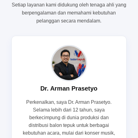
Setiap layanan kami didukung oleh tenaga ahli yang
Di Makassar, permintaan untuk balon tepuk
berpengalaman dan memahami kebutuhan
custom, balon tepuk sablon, dan balon supporter
pelanggan secara mendalam.
sering naik pada musim event, menjelang
pertandingan besar, serta periode promosi akhir
pekan. Kondisi ini membuat harga bisa bergerak
mengikuti tingkat kesibukan vendor balon tepuk
Makassar. Melalui panduan ini, kami akan
membantu Sahabatku membaca kisaran biaya
dengan lebih tenang supaya tidak salah menilai
penawaran yang terlihat murah tetapi ternyata
Dr. Arman Prasetyo
kurang sesuai spesifikasi.
Perkenalkan, saya Dr. Arman Prasetyo.
Kisaran biaya per pcs untuk balon
Selama lebih dari 12 tahun, saya
tepuk custom, sablon, dan supporter
berkecimpung di dunia produksi dan
distribusi balon tepuk untuk berbagai
Untuk kebutuhan umum, harga balon tepuk
kebutuhan acara, mulai dari konser musik,