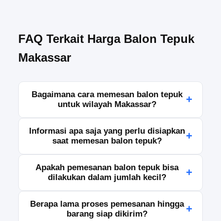
FAQ Terkait Harga Balon Tepuk
Makassar
Bagaimana cara memesan balon tepuk
+
untuk wilayah Makassar?
Anda dapat melakukan pemesanan melalui kontak
Informasi apa saja yang perlu disiapkan
+
yang tersedia dengan menyampaikan jumlah
saat memesan balon tepuk?
kebutuhan, desain yang diinginkan, serta jadwal
penggunaan. Tim kami akan membantu
Silakan siapkan detail jumlah pesanan, ukuran
Apakah pemesanan balon tepuk bisa
memproses pesanan Anda hingga siap dikirim.
+
yang dibutuhkan, warna atau desain khusus, serta
dilakukan dalam jumlah kecil?
alamat pengiriman. Informasi yang lengkap akan
mempercepat proses penawaran dan produksi.
Bisa. Anda dapat menyesuaikan jumlah pesanan
Berapa lama proses pemesanan hingga
+
sesuai kebutuhan acara, baik untuk skala kecil
barang siap dikirim?
maupun besar. Tim kami akan memberikan opsi