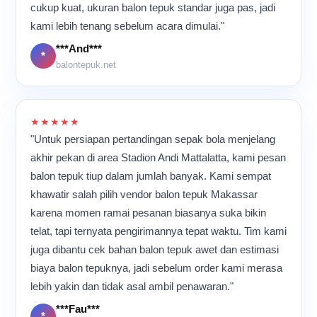
cukup kuat, ukuran balon tepuk standar juga pas, jadi
kompak dan penuh energi
karena semua orang
kami lebih tenang sebelum acara dimulai."
memiliki tujuan yang sama:
***And***
memastikan setiap balon
*
balontepuk.net
tepuk selesai dengan
kualitas terbaik sebelum
dikirim ke pelanggan.
★★★★★
"Untuk persiapan pertandingan sepak bola menjelang
akhir pekan di area Stadion Andi Mattalatta, kami pesan
balon tepuk tiup dalam jumlah banyak. Kami sempat
khawatir salah pilih vendor balon tepuk Makassar
karena momen ramai pesanan biasanya suka bikin
telat, tapi ternyata pengirimannya tepat waktu. Tim kami
juga dibantu cek bahan balon tepuk awet dan estimasi
biaya balon tepuknya, jadi sebelum order kami merasa
lebih yakin dan tidak asal ambil penawaran."
***Fau***
*