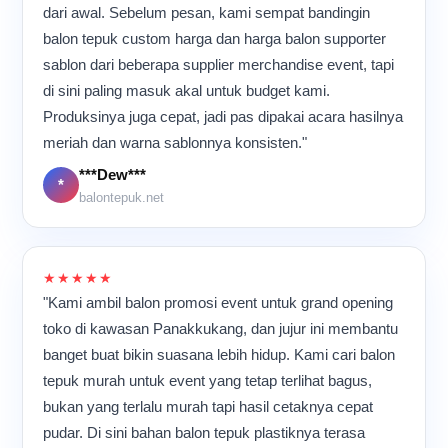
Tumpukan balon tepuk
dari awal. Sebelum pesan, kami sempat bandingin
membuat suasana pabrik
memahami betapa
langsung bagaimana
terlihat memenuhi ruangan
terasa lebih hidup dan tidak
pentingnya ketelitian, kerja
balon tepuk custom harga dan harga balon supporter
sebuah produk sederhana
dengan warna-warna cerah
membosankan. Saat
sama, dan konsistensi
diproses dengan kerja
yang mencolok. Dari
sablon dari beberapa supplier merchandise event, tapi
melihat deretan balon tepuk
dalam menjaga kualitas
sama banyak orang sampai
kejauhan, suasana ini
di sini paling masuk akal untuk budget kami.
yang sudah selesai
setiap balon tepuk yang
akhirnya siap digunakan
terlihat sibuk, tetapi
diproduksi memenuhi meja-
dibuat.
Produksinya juga cepat, jadi pas dipakai acara hasilnya
untuk acara besar, konser,
sebenarnya semua proses
meja kerja, saya sering
pertandingan, maupun
meriah dan warna sablonnya konsisten."
berjalan sangat teratur
membayangkan produk itu
kegiatan promosi.
karena setiap orang sudah
nantinya digunakan di
***Dew***
memahami alur kerjanya
*
konser, pertandingan
balontepuk.net
masing-masing. Hal yang
olahraga, atau acara
paling saya suka dari
promosi besar. Dari ruang
suasana produksi seperti
produksi sederhana ini,
ini adalah ritme kerjanya.
ternyata banyak hasil kerja
★★★★★
Mesin terus berjalan, suara
kami yang akhirnya ikut
"Kami ambil balon promosi event untuk grand opening
plastik bergesekan
meramaikan berbagai acara
terdengar berulang, dan
toko di kawasan Panakkukang, dan jujur ini membantu
di banyak tempat.
para pekerja bergerak cepat
banget buat bikin suasana lebih hidup. Kami cari balon
namun tetap teliti.
tepuk murah untuk event yang tetap terlihat bagus,
Meskipun aktivitas
berlangsung hampir
bukan yang terlalu murah tapi hasil cetaknya cepat
sepanjang hari, suasana di
pudar. Di sini bahan balon tepuk plastiknya terasa
dalam ruangan tetap terasa