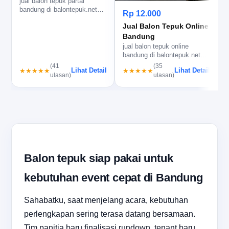
jual balon tepuk partai
bandung di balontepuk.net
Rp 12.000
untuk kampanye yang
Jual Balon Tepuk Online
mepet, cet…
Bandung
jual balon tepuk online
bandung di balontepuk.net
untuk custom cepat, cetak
(41
(35
Lihat Detail
Lihat Detail
★★★★★
★★★★★
rapi…
ulasan)
ulasan)
Balon tepuk siap pakai untuk
kebutuhan event cepat di Bandung
Sahabatku, saat menjelang acara, kebutuhan
perlengkapan sering terasa datang bersamaan.
Tim panitia baru finalisasi rundown, tenant baru