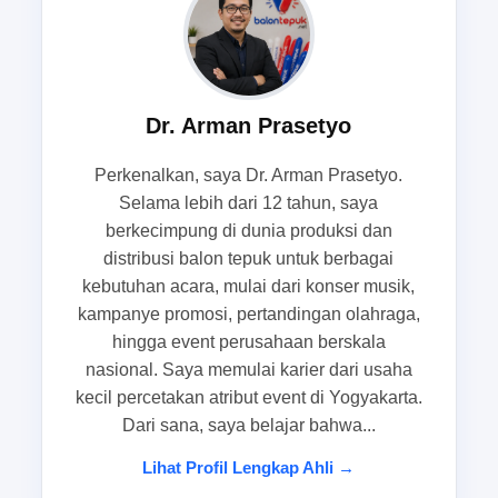
lapangan.
Situasi paling sering terjadi saat
Dr. Arman Prasetyo
menjelang acara dan kenapa
persiapan jadi terasa mepet
Perkenalkan, saya Dr. Arman Prasetyo.
Selama lebih dari 12 tahun, saya
Menjelang acara, masalah yang paling sering
berkecimpung di dunia produksi dan
muncul bukan hanya soal jumlah peserta, tetapi
distribusi balon tepuk untuk berbagai
juga kepastian detail teknis. Ada perubahan
kebutuhan acara, mulai dari konser musik,
desain, revisi logo, penyesuaian jumlah, hingga
kampanye promosi, pertandingan olahraga,
perubahan waktu kirim yang membuat persiapan
hingga event perusahaan berskala
terasa semakin sempit. Kondisi ini sering terjadi
nasional. Saya memulai karier dari usaha
pada panitia event kampus, EO lokal, dan tim
kecil percetakan atribut event di Yogyakarta.
promosi brand yang harus bergerak cepat meski
Dari sana, saya belajar bahwa...
waktu tersisa hanya beberapa hari.
Lihat Profil Lengkap Ahli →
Dalam situasi seperti H-3 sampai H-1, kebutuhan