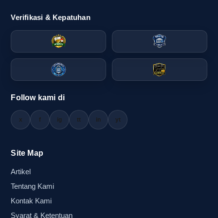
event.
Verifikasi & Kepatuhan
Alasan pemesanan online lebih aman
saat H-3 sampai H-1
Ketika waktu sudah mepet, pemesanan online
biasanya terasa lebih aman karena prosesnya
bisa dilakukan lebih cepat dan terdokumentasi.
Follow kami di
Pembeli bisa langsung cek katalog, memilih
x
f
ig
tt
in
yt
model yang sesuai, mengirim logo, lalu
menunggu konfirmasi desain tanpa harus
berpindah tempat. Cara ini sangat membantu saat
Site Map
kebutuhan datang mendadak dan pembeli ingin
Artikel
memastikan semua detail tercatat dengan jelas.
Tentang Kami
Untuk kondisi seperti ini, balontepuk.net menjadi
Kontak Kami
pilihan yang praktis karena alurnya mendukung
Syarat & Ketentuan