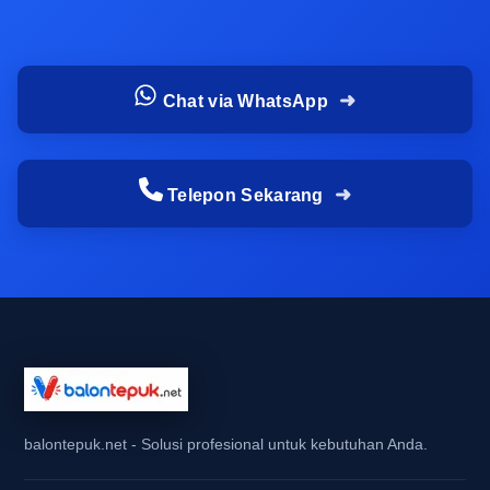
visual. Pertandingan futsal, konser komunitas,
kampanye sekolah, roadshow brand, dan
opening tenant adalah contoh yang paling sering
Chat via WhatsApp
memerlukan atribut ini dalam waktu singkat. Pada
acara seperti ini, balon tepuk bukan sekadar
pelengkap, tetapi bagian dari pembentuk
atmosfer yang langsung terlihat oleh pengunjung.
Telepon Sekarang
Selain itu, balon tepuk juga banyak dipakai
sebagai balon tepuk untuk kampanye dan balon
tepuk souvenir acara karena mudah dibagikan
dan tidak memakan banyak tempat. Bagi tim
promosi, media supporter, dan pengurus
komunitas, produk ini membantu menciptakan
kesan aktif, kompak, dan siap tampil. Itulah
sebabnya pencarian jual balon tepuk online
balontepuk.net - Solusi profesional untuk kebutuhan Anda.
bandung sering meningkat saat periode ramai