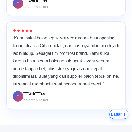
***Deni***el
namun tetap teliti.
*
Meskipun aktivitas
balontepuk.net
berlangsung hampir
sepanjang hari, suasana di
dalam ruangan tetap terasa
kompak dan penuh energi
★★★★★
karena semua orang
"Kami pakai balon tepuk souvenir acara buat opening
memiliki tujuan yang sama:
tenant di area Cihampelas, dan hasilnya bikin booth jadi
memastikan setiap balon
lebih hidup. Sebagai tim promosi brand, kami suka
tepuk selesai dengan
kualitas terbaik sebelum
karena bisa pesan balon tepuk untuk event secara
dikirim ke pelanggan.
online tanpa ribet, plus stoknya jelas dan cepat
dikonfirmasi. Buat yang cari supplier balon tepuk online,
ini sangat membantu saat periode ramai event."
***Siti***ra
*
balontepuk.net
Daftar Isi