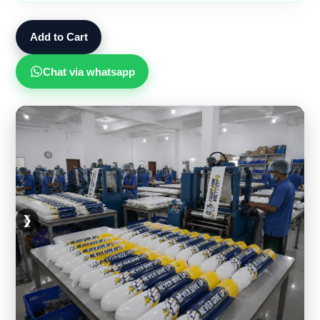
Add to Cart
Chat via whatsapp
❮
❯