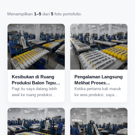
Menampilkan
1–5
dari
5
foto portofolio.
Kesibukan di Ruang
Pengalaman Langsung
Produksi Balon Tepuk
Melihat Proses
yang Tidak Pernah
Produksi Balon Tepuk
Pagi itu saya datang lebih
Ketika pertama kali masuk
Sepi
dari Dekat
awal ke ruang produksi
ke area produksi, saya
karena ada jadwal
langsung mendengar suara
pengerjaan pesanan dalam
mesin yang bekerja
jumlah besar. Begitu pintu
bersamaan dari berbagai
area produksi dibuka,
sisi ruangan. Aktivitas di
beberapa mesin langsung
dalam pabrik sudah
dinyalakan dan suasana
berjalan sejak pagi, dan