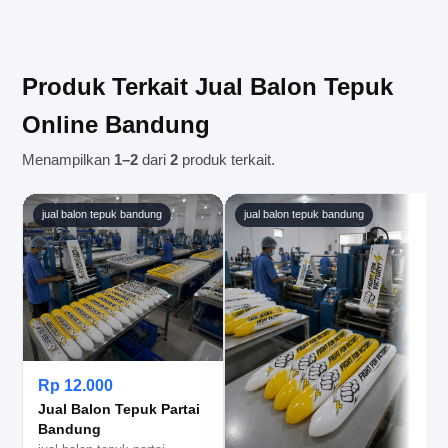
harga secara jelas.
sekitarnya. Saat memesan, pastikan Anda
mencantumkan alamat lengkap agar kami dapat
menyesuaikan estimasi pengiriman dengan tepat.
Produk Terkait Jual Balon Tepuk
Online Bandung
Menampilkan
1–2
dari
2
produk terkait.
jual balon tepuk bandung
jual balon tepuk bandung
Rp 12.000
Jual Balon Tepuk Partai
Bandung