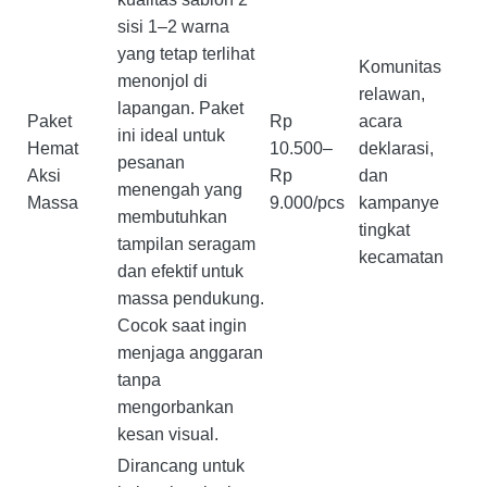
sisi 1–2 warna
yang tetap terlihat
Komunitas
menonjol di
relawan,
lapangan. Paket
Paket
Rp
acara
ini ideal untuk
Hemat
10.500–
deklarasi,
pesanan
Aksi
Rp
dan
menengah yang
Massa
9.000/pcs
kampanye
membutuhkan
tingkat
tampilan seragam
kecamatan
dan efektif untuk
massa pendukung.
Cocok saat ingin
menjaga anggaran
tanpa
mengorbankan
kesan visual.
Dirancang untuk