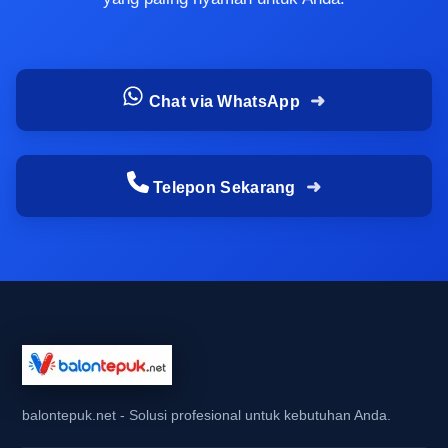
mencolok di lapangan
Balon tepuk partai memiliki keunggulan utama
pada visibilitas massa. Saat dibagikan ke banyak
Chat via WhatsApp
peserta, atribut ini langsung membentuk kesan
ramai, kompak, dan penuh energi. Efek visual
tersebut sangat penting dalam roadshow politik,
deklarasi relawan, maupun kampanye terbuka
Telepon Sekarang
karena perhatian publik sering tertuju pada area
yang paling seragam dan paling aktif bergerak.
Dari sisi komunikasi massa, balon sorak partai
juga membantu pesan politik tampil lebih mudah
dikenali. Warna yang konsisten, logo yang jelas,
dan susunan desain yang tepat membuat
dukungan terlihat kuat tanpa harus bergantung
pada atribut yang terlalu rumit. Di sinilah
balontepuk.net - Solusi profesional untuk kebutuhan Anda.
balontepuk.net menempatkan fungsi produk