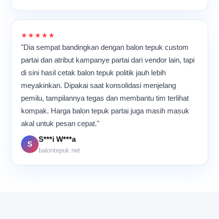
terdengar berulang, dan
di banyak tempat.
para pekerja bergerak cepat
namun tetap teliti.
Meskipun aktivitas
★★★★★
berlangsung hampir
"Dia sempat bandingkan dengan balon tepuk custom
sepanjang hari, suasana di
partai dan atribut kampanye partai dari vendor lain, tapi
dalam ruangan tetap terasa
di sini hasil cetak balon tepuk politik jauh lebih
kompak dan penuh energi
karena semua orang
meyakinkan. Dipakai saat konsolidasi menjelang
memiliki tujuan yang sama:
pemilu, tampilannya tegas dan membantu tim terlihat
memastikan setiap balon
kompak. Harga balon tepuk partai juga masih masuk
tepuk selesai dengan
kualitas terbaik sebelum
akal untuk pesan cepat."
dikirim ke pelanggan.
S***i W***a
S
balontepuk.net