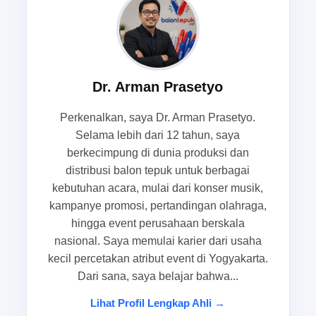
semangat, membangun keseragaman visual, dan
memperkuat citra dukungan. Karena itu, banyak
tim memilih jalur produksi yang rapi sejak awal
agar tidak perlu mengejar perbaikan di detik
terakhir.
Dr. Arman Prasetyo
Perkenalkan, saya Dr. Arman Prasetyo.
Menjawab kebutuhan tim sukses yang
Selama lebih dari 12 tahun, saya
dikejar jadwal kampanye caleg dan
berkecimpung di dunia produksi dan
konsolidasi partai
distribusi balon tepuk untuk berbagai
kebutuhan acara, mulai dari konser musik,
Tim sukses biasanya berhadapan dengan
kampanye promosi, pertandingan olahraga,
tenggat yang ketat, terutama saat masa
hingga event perusahaan berskala
kampanye dan periode distribusi atribut lapangan
nasional. Saya memulai karier dari usaha
sedang padat. Di saat seperti ini, balon tepuk
kecil percetakan atribut event di Yogyakarta.
partai menjadi salah satu item yang paling praktis
Dari sana, saya belajar bahwa...
karena ringan, mudah dibawa, dan bisa disiapkan
Lihat Profil Lengkap Ahli →
dalam jumlah besar tanpa menyulitkan logistik.