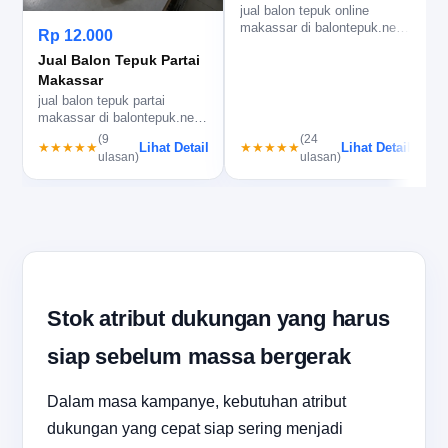
jual balon tepuk online
j
makassar di balontepuk.net,
m
Rp 12.000
sablon rapi dan pesan
u
Jual Balon Tepuk Partai
prakti…
Makassar
jual balon tepuk partai
makassar di balontepuk.net,
siap bantu kebutuhan
(9
(24
Lihat Detail
Lihat Detail
★★★★★
★★★★★
kampany…
ulasan)
ulasan)
Stok atribut dukungan yang harus
siap sebelum massa bergerak
Dalam masa kampanye, kebutuhan atribut
dukungan yang cepat siap sering menjadi