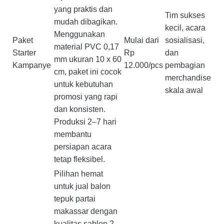
yang praktis dan
Tim sukses
mudah dibagikan.
kecil, acara
Menggunakan
Paket
Mulai dari
sosialisasi,
material PVC 0,17
Starter
Rp
dan
mm ukuran 10 x 60
Kampanye
12.000/pcs
pembagian
cm, paket ini cocok
merchandise
untuk kebutuhan
skala awal
promosi yang rapi
dan konsisten.
Produksi 2–7 hari
membantu
persiapan acara
tetap fleksibel.
Pilihan hemat
untuk jual balon
tepuk partai
makassar dengan
kualitas sablon 2