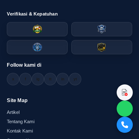
sebagai alat bantu lapangan yang tidak hanya
Verifikasi & Kepatuhan
menarik, tetapi juga efektif membangun kesan
profesional.
Situasi saat atribut datang terlambat,
desain tidak konsisten, atau hasil
cetak terlihat asal jadi
Follow kami di
Masalah yang paling sering muncul dalam
x
f
ig
tt
in
yt
percetakan atribut kampanye adalah
keterlambatan produksi, desain yang berubah-
ubah, atau hasil cetak yang tidak rapi. Ketika itu
Site Map
terjadi, tim lapangan biasanya harus menambal
Artikel
kekurangan dengan solusi darurat, padahal acara
Tentang Kami
sudah dekat dan massa sudah siap bergerak.
Kontak Kami
Kondisi seperti ini sangat berisiko karena dapat