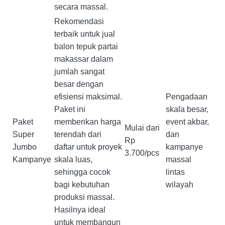
secara massal.
Rekomendasi
terbaik untuk jual
balon tepuk partai
makassar dalam
jumlah sangat
besar dengan
efisiensi maksimal.
Pengadaan
Paket ini
skala besar,
Paket
memberikan harga
event akbar,
Mulai dari
Super
terendah dari
dan
Rp
Jumbo
daftar untuk proyek
kampanye
3.700/pcs
Kampanye
skala luas,
massal
sehingga cocok
lintas
bagi kebutuhan
wilayah
produksi massal.
Hasilnya ideal
untuk membangun