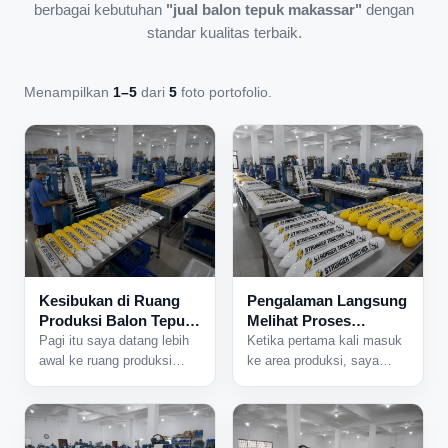
berbagai kebutuhan
"jual balon tepuk makassar"
dengan
standar kualitas terbaik.
Menampilkan
1–5
dari
5
foto portofolio.
Kesibukan di Ruang
Pengalaman Langsung
Produksi Balon Tepuk
Melihat Proses
yang Tidak Pernah
Produksi Balon Tepuk
Pagi itu saya datang lebih
Ketika pertama kali masuk
Sepi
dari Dekat
awal ke ruang produksi
ke area produksi, saya
karena ada jadwal
langsung mendengar suara
pengerjaan pesanan dalam
mesin yang bekerja
jumlah besar. Begitu pintu
bersamaan dari berbagai
area produksi dibuka,
sisi ruangan. Aktivitas di