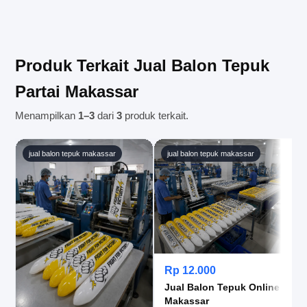
lalu pesanan akan diproses ke tahap berikutnya.
Ya, kami melayani pengiriman ke wilayah
Makassar dan area sekitarnya. Silakan
informasikan lokasi tujuan saat pemesanan agar
kami dapat menghitung estimasi pengiriman
Produk Terkait Jual Balon Tepuk
dengan tepat.
Partai Makassar
Menampilkan
1–3
dari
3
produk terkait.
jual balon tepuk makassar
jual balon tepuk makassar
Rp 12.000
Jual Balon Tepuk Online
Makassar