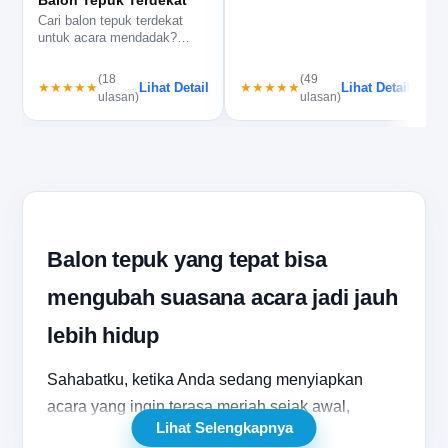
Cari balon tepuk terdekat
b
untuk acara mendadak?
b
balontepuk.net bantu cek
i
stok, c…
(18
(49
Lihat Detail
Lihat Detail
★★★★★
★★★★★
ulasan)
ulasan)
Balon tepuk yang tepat bisa
mengubah suasana acara jadi jauh
lebih hidup
Sahabatku, ketika Anda sedang menyiapkan
acara yang ingin terasa meriah sejak awal,
Lihat Selengkapnya
memilih
balon tepuk
yang tepat sering kali