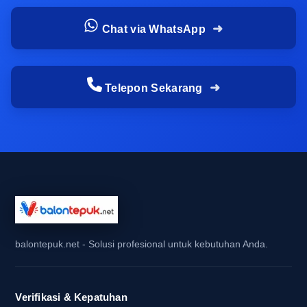
Keunggulan utama balon tepuk terletak pada
Chat via WhatsApp
kombinasi visual dan suara. Saat diangkat
bersamaan, balon tepuk menciptakan tampilan
yang ramai namun tetap terarah. Lalu ketika
Telepon Sekarang
ditepukkan, bunyinya memberi efek semangat
yang membuat audiens merasa ikut masuk ke
dalam momen acara. Efek ini sangat berguna
dalam industri perlengkapan suporter maupun
media promosi offline, karena keduanya sama-
sama membutuhkan perhatian yang cepat dan
mudah ditangkap.
Jika dibandingkan dengan atribut yang hanya
balontepuk.net - Solusi profesional untuk kebutuhan Anda.
ramai secara jumlah, balon tepuk yang seragam
terlihat jauh lebih meyakinkan. Suara tepukannya
membantu menciptakan ritme, sementara
Verifikasi & Kepatuhan
tampilannya membuat acara tampak lebih hidup.