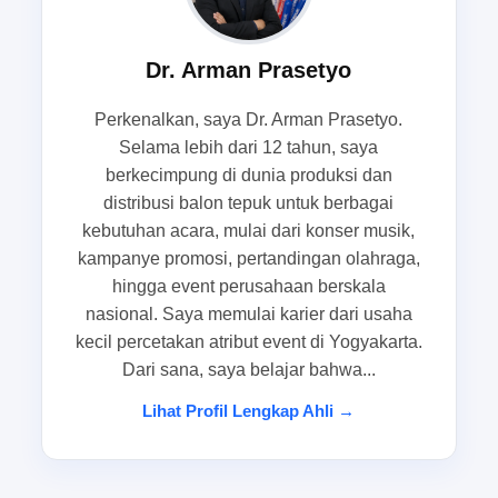
suasana terlihat lebih kompak. Itulah sebabnya
balontepuk.net hadir sebagai solusi yang relevan
Dr. Arman Prasetyo
bagi Anda yang ingin beli balon tepuk untuk event
dengan hasil yang rapi, nyaman dipakai, dan
Perkenalkan, saya Dr. Arman Prasetyo.
sesuai target acara.
Selama lebih dari 12 tahun, saya
berkecimpung di dunia produksi dan
Peran balon tepuk dalam pertandingan
distribusi balon tepuk untuk berbagai
kebutuhan acara, mulai dari konser musik,
olahraga, karnaval sekolah, dan
kampanye promosi, pertandingan olahraga,
gathering komunitas
hingga event perusahaan berskala
nasional. Saya memulai karier dari usaha
Di pertandingan olahraga, balon tepuk menjadi
kecil percetakan atribut event di Yogyakarta.
salah satu atribut yang paling efektif untuk
Dari sana, saya belajar bahwa...
menghidupkan tribun. Ketika koordinator suporter
membagikan balon suporter secara merata,
Lihat Profil Lengkap Ahli →
dukungan terasa lebih seragam dan mudah
terlihat dari kejauhan. Ini penting karena atmosfer
pertandingan bukan hanya soal suara, tetapi juga