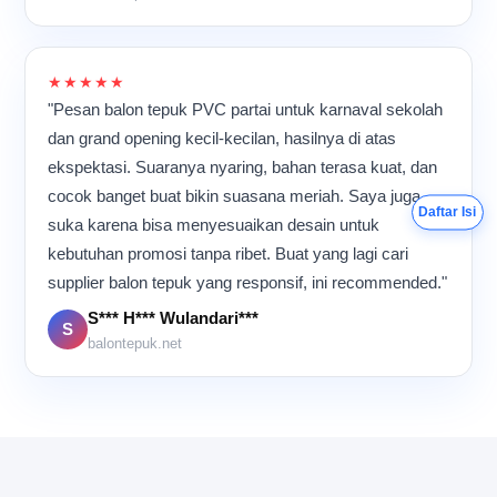
namun tetap teliti.
Meskipun aktivitas
berlangsung hampir
sepanjang hari, suasana di
★★★★★
dalam ruangan tetap terasa
"Pesan balon tepuk PVC partai untuk karnaval sekolah
kompak dan penuh energi
dan grand opening kecil-kecilan, hasilnya di atas
karena semua orang
ekspektasi. Suaranya nyaring, bahan terasa kuat, dan
memiliki tujuan yang sama:
memastikan setiap balon
cocok banget buat bikin suasana meriah. Saya juga
Daftar Isi
tepuk selesai dengan
suka karena bisa menyesuaikan desain untuk
kualitas terbaik sebelum
kebutuhan promosi tanpa ribet. Buat yang lagi cari
dikirim ke pelanggan.
supplier balon tepuk yang responsif, ini recommended."
S*** H*** Wulandari***
S
balontepuk.net