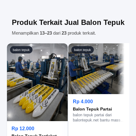
sesuai kesepakatan.
pesanan belum masuk tahap produksi. Jika ada
revisi pada jumlah, warna, atau alamat pengiriman,
segera informasikan kepada tim kami agar dapat
Produk Terkait Jual Balon Tepuk
diproses dengan baik.
Menampilkan
13–23
dari
23
produk terkait.
balon tepuk
balon tepuk
Rp 4.000
Balon Tepuk Partai
balon tepuk partai dari
balontepuk.net bantu massa
lebih kompak, logo terbaca
Rp 12.000
je…
Balon Tepuk Terdekat