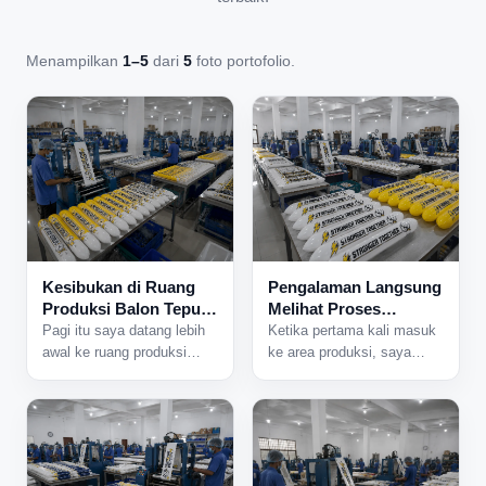
Menampilkan
1–5
dari
5
foto portofolio.
Kesibukan di Ruang
Pengalaman Langsung
Produksi Balon Tepuk
Melihat Proses
yang Tidak Pernah
Produksi Balon Tepuk
Pagi itu saya datang lebih
Ketika pertama kali masuk
Sepi
dari Dekat
awal ke ruang produksi
ke area produksi, saya
karena ada jadwal
langsung mendengar suara
pengerjaan pesanan dalam
mesin yang bekerja
jumlah besar. Begitu pintu
bersamaan dari berbagai
area produksi dibuka,
sisi ruangan. Aktivitas di
beberapa mesin langsung
dalam pabrik sudah
dinyalakan dan suasana
berjalan sejak pagi, dan