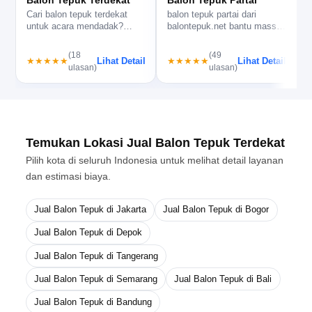
Balon Tepuk Partai
Cari balon tepuk terdekat
b
balon tepuk partai dari
untuk acara mendadak?
b
balontepuk.net bantu massa
balontepuk.net bantu cek
i
lebih kompak, logo terbaca
stok, c…
je…
(18
(49
Lihat Detail
Lihat Detail
★★★★★
★★★★★
ulasan)
ulasan)
Temukan Lokasi Jual Balon Tepuk Terdekat
Pilih kota di seluruh Indonesia untuk melihat detail layanan
dan estimasi biaya.
Jual Balon Tepuk di Jakarta
Jual Balon Tepuk di Bogor
Jual Balon Tepuk di Depok
Jual Balon Tepuk di Tangerang
Jual Balon Tepuk di Semarang
Jual Balon Tepuk di Bali
Jual Balon Tepuk di Bandung