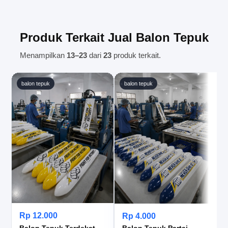
sesuai kesepakatan.
pesanan belum masuk tahap produksi. Jika ada
revisi pada jumlah, warna, atau alamat pengiriman,
segera informasikan kepada tim kami agar dapat
Produk Terkait Jual Balon Tepuk
diproses dengan baik.
Menampilkan
13–23
dari
23
produk terkait.
balon tepuk
balon tepuk
Rp 12.000
Rp 4.000
Balon Tepuk Terdekat