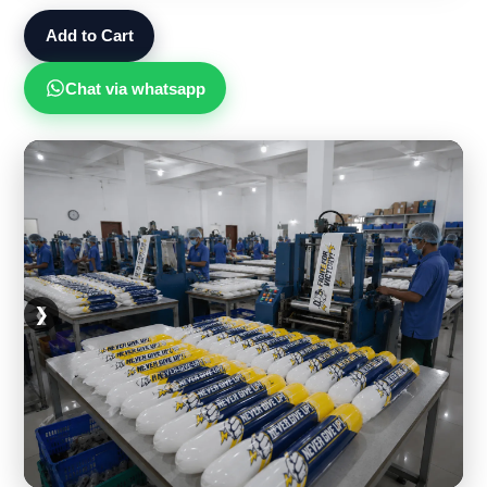
Add to Cart
Chat via whatsapp
❮
❯