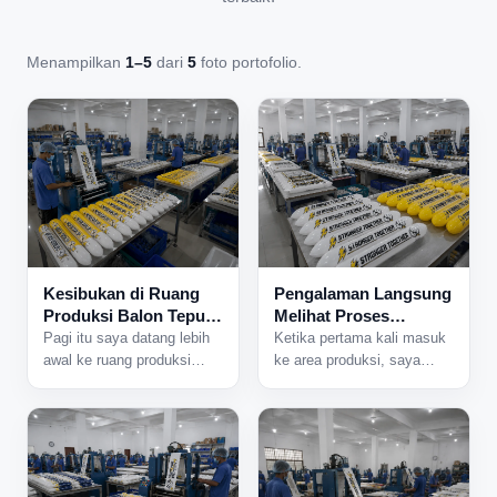
Menampilkan
1–5
dari
5
foto portofolio.
Kesibukan di Ruang
Pengalaman Langsung
Produksi Balon Tepuk
Melihat Proses
yang Tidak Pernah
Produksi Balon Tepuk
Pagi itu saya datang lebih
Ketika pertama kali masuk
Sepi
dari Dekat
awal ke ruang produksi
ke area produksi, saya
karena ada jadwal
langsung mendengar suara
pengerjaan pesanan dalam
mesin yang bekerja
jumlah besar. Begitu pintu
bersamaan dari berbagai
area produksi dibuka,
sisi ruangan. Aktivitas di
beberapa mesin langsung
dalam pabrik sudah
dinyalakan dan suasana
berjalan sejak pagi, dan