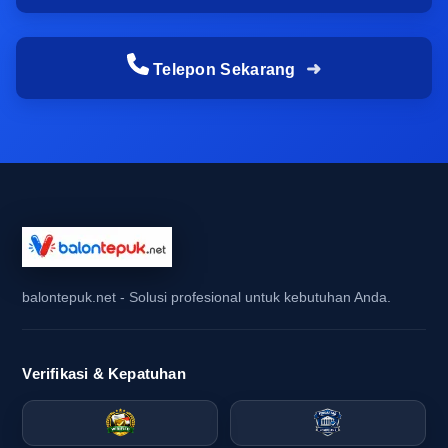
bersamaan, balon tepuk menciptakan tampilan
yang ramai namun tetap terarah. Lalu ketika
Telepon Sekarang
ditepukkan, bunyinya memberi efek semangat
yang membuat audiens merasa ikut masuk ke
dalam momen acara. Efek ini sangat berguna
dalam industri perlengkapan suporter maupun
media promosi offline, karena keduanya sama-
sama membutuhkan perhatian yang cepat dan
mudah ditangkap.
Jika dibandingkan dengan atribut yang hanya
balontepuk.net - Solusi profesional untuk kebutuhan Anda.
ramai secara jumlah, balon tepuk yang seragam
terlihat jauh lebih meyakinkan. Suara tepukannya
membantu menciptakan ritme, sementara
Verifikasi & Kepatuhan
tampilannya membuat acara tampak lebih hidup.
Inilah alasan mengapa banyak panitia dan tim
promosi mulai mempertimbangkan balon tepuk