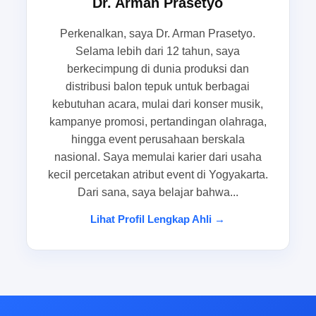
Dr. Arman Prasetyo
bagi Anda yang ingin beli balon tepuk untuk event
dengan hasil yang rapi, nyaman dipakai, dan
Perkenalkan, saya Dr. Arman Prasetyo.
sesuai target acara.
Selama lebih dari 12 tahun, saya
berkecimpung di dunia produksi dan
Peran balon tepuk dalam pertandingan
distribusi balon tepuk untuk berbagai
kebutuhan acara, mulai dari konser musik,
olahraga, karnaval sekolah, dan
kampanye promosi, pertandingan olahraga,
gathering komunitas
hingga event perusahaan berskala
nasional. Saya memulai karier dari usaha
Di pertandingan olahraga, balon tepuk menjadi
kecil percetakan atribut event di Yogyakarta.
salah satu atribut yang paling efektif untuk
Dari sana, saya belajar bahwa...
menghidupkan tribun. Ketika koordinator suporter
membagikan balon suporter secara merata,
Lihat Profil Lengkap Ahli →
dukungan terasa lebih seragam dan mudah
terlihat dari kejauhan. Ini penting karena atmosfer
pertandingan bukan hanya soal suara, tetapi juga
soal visual yang menunjukkan kekompakan
massa pendukung.