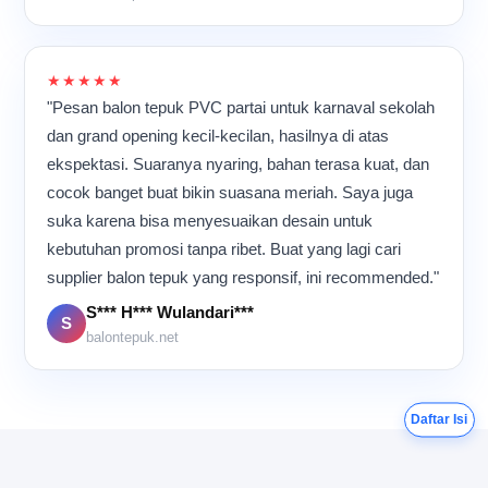
namun tetap teliti.
Meskipun aktivitas
berlangsung hampir
sepanjang hari, suasana di
★★★★★
dalam ruangan tetap terasa
"Pesan balon tepuk PVC partai untuk karnaval sekolah
kompak dan penuh energi
dan grand opening kecil-kecilan, hasilnya di atas
karena semua orang
ekspektasi. Suaranya nyaring, bahan terasa kuat, dan
memiliki tujuan yang sama:
memastikan setiap balon
cocok banget buat bikin suasana meriah. Saya juga
tepuk selesai dengan
suka karena bisa menyesuaikan desain untuk
kualitas terbaik sebelum
kebutuhan promosi tanpa ribet. Buat yang lagi cari
dikirim ke pelanggan.
supplier balon tepuk yang responsif, ini recommended."
S*** H*** Wulandari***
S
balontepuk.net
Daftar Isi