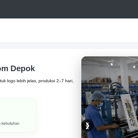
om Depok
 logo lebih jelas, produksi 2–7 hari,
h kebutuhan
❮
❯