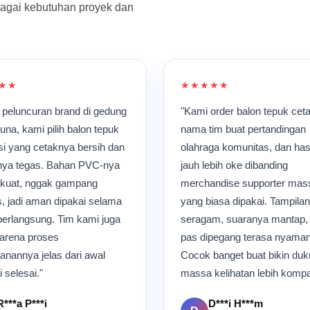
bagai kebutuhan proyek dan
on tepuk
karena kami sudah terbiasa
ke dalam mesi
n ketelitian
bekerja mengikuti alur produksi
dengan hasil
tuk menjaga
yang cukup ketat. Kadang kami
terlihat jelas
posisi desain
harus bergerak lebih cepat ketika
kerja fokus m
 digunakan
pesanan mendadak datang dalam
bahan agar te
jumlah besar. Hal yang paling
sementara ya
★★
★★★★★
kerja terlihat
menarik bagi saya adalah melihat
tekanan udara
duksi yang
perubahan dari bahan gulungan
sambungan b
 peluncuran brand di gedung
"Kami order balon tepuk cet
as meja
polos menjadi balon tepuk siap
suara mesin 
una, kami pilih balon tepuk
nama tim buat pertandingan
asuk tahap
pakai. Awalnya hanya lembaran
sudah terbia
i yang cetaknya bersih dan
olahraga komunitas, dan has
kan balon
material biasa, lalu perlahan
singkat meng
gai warna
masuk ke mesin cetak, diproses,
atau teriakan
nya tegas. Bahan PVC-nya
jauh lebih oke dibanding
rik terlihat
disambung, hingga akhirnya
dekat. Saya paling sering
 kuat, nggak gampang
merchandise supporter mas
un pekerjaan
berubah menjadi produk dengan
memperhatikan
, jadi aman dipakai selama
yang biasa dipakai. Tampila
setiap produk
desain besar yang terlihat
kadang tidak 
 satu untuk
menarik. Setiap kali hasil cetakan
luar. Misalny
berlangsung. Tim kami juga
seragam, suaranya mantap,
da cacat atau
keluar dengan sempurna, ada
warna cetakn
arena proses
pas dipegang terasa nyaman
rasa puas tersendiri karena
atau permuka
nannya jelas dari awal
Cocok banget buat bikin du
alah suasana
prosesnya membutuhkan
kurang rapi. P
 selesai."
massa kelihatan lebih kompa
erja di dalam
ketelitian tinggi. Di sela-sela
langsung dipi
etika salah
suara mesin yang terus bekerja,
ikut terkirim 
enuh
suasana di dalam ruangan tetap
tempat produks
R***a P***i
D***i H***m