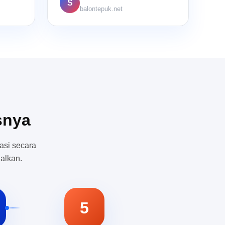
S
balontepuk.net
snya
asi secara
alkan.
5