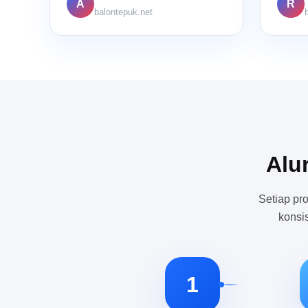
A
R
balontepuk.net
Alu
Setiap pr
konsi
1