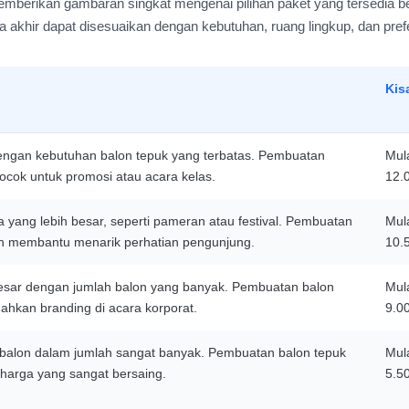
emberikan gambaran singkat mengenai pilihan paket yang tersedia b
a akhir dapat disesuaikan dengan kebutuhan, ruang lingkup, dan pref
Kis
l dengan kebutuhan balon tepuk yang terbatas. Pembuatan
Mula
cocok untuk promosi atau acara kelas.
12.
a yang lebih besar, seperti pameran atau festival. Pembuatan
Mula
an membantu menarik perhatian pengunjung.
10.
 besar dengan jumlah balon yang banyak. Pembuatan balon
Mula
ahkan branding di acara korporat.
9.0
balon dalam jumlah sangat banyak. Pembuatan balon tepuk
Mula
harga yang sangat bersaing.
5.5