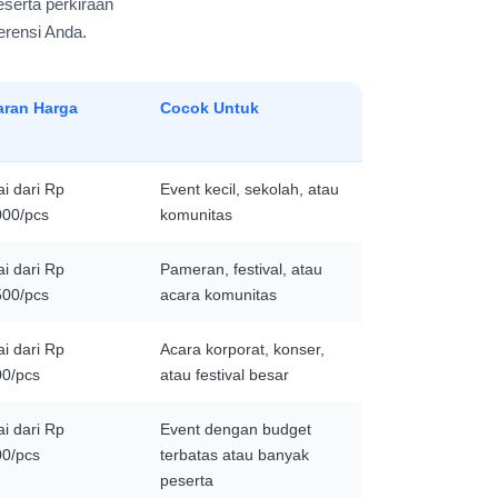
eserta perkiraan
erensi Anda.
aran Harga
Cocok Untuk
i dari Rp
Event kecil, sekolah, atau
000/pcs
komunitas
i dari Rp
Pameran, festival, atau
500/pcs
acara komunitas
i dari Rp
Acara korporat, konser,
00/pcs
atau festival besar
i dari Rp
Event dengan budget
00/pcs
terbatas atau banyak
peserta