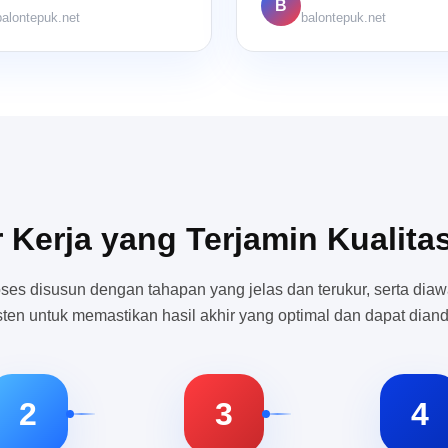
B
balontepuk.net
balontepuk.net
r Kerja yang Terjamin Kualita
oses disusun dengan tahapan yang jelas dan terukur, serta diaw
sten untuk memastikan hasil akhir yang optimal dan dapat diand
2
3
4