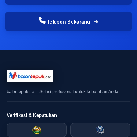
kesan ramai
Telepon Sekarang
Balon tepuk yang terlihat sederhana justru sering
menjadi elemen yang paling cepat membentuk
kesan ramai di dalam kerumunan. Saat ribuan
tangan mengayunkan balon tepuk bali secara
serempak, visual acara langsung terasa hidup,
padat, dan terkoordinasi. Efek ini sangat penting
bagi balon tepuk supporter acara karena gerakan
massal mampu menciptakan atmosfer yang lebih
kuat dibanding dekorasi yang hanya diam.
balontepuk.net - Solusi profesional untuk kebutuhan Anda.
Untuk kebutuhan balon tepuk promosi, fungsi
seragam ini juga sangat membantu brand terlihat
Verifikasi & Kepatuhan
aktif dan mudah dikenali. Dalam konteks
merchandise event dan media branding acara,
balon tepuk bukan hanya alat sorak, tetapi juga