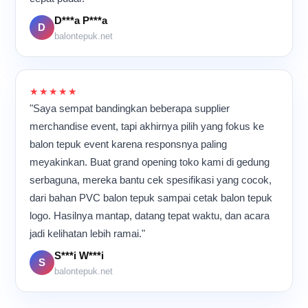
di banyak tempat.
para pekerja bergerak cepat
D***a P***a
namun tetap teliti.
D
Meskipun aktivitas
balontepuk.net
berlangsung hampir
sepanjang hari, suasana di
dalam ruangan tetap terasa
kompak dan penuh energi
★★★★★
karena semua orang
"Saya sempat bandingkan beberapa supplier
memiliki tujuan yang sama:
merchandise event, tapi akhirnya pilih yang fokus ke
memastikan setiap balon
balon tepuk event karena responsnya paling
tepuk selesai dengan
kualitas terbaik sebelum
meyakinkan. Buat grand opening toko kami di gedung
dikirim ke pelanggan.
serbaguna, mereka bantu cek spesifikasi yang cocok,
dari bahan PVC balon tepuk sampai cetak balon tepuk
logo. Hasilnya mantap, datang tepat waktu, dan acara
jadi kelihatan lebih ramai."
S***i W***i
S
balontepuk.net