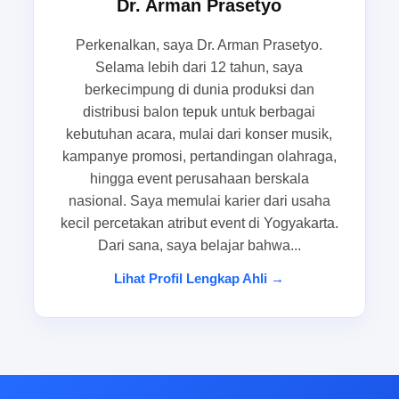
Dr. Arman Prasetyo
penentu. balontepuk.net hadir sebagai solusi
yang membantu Anda mengatur pembuatan
Perkenalkan, saya Dr. Arman Prasetyo.
balon tepuk custom secara lebih rapi, efisien, dan
Selama lebih dari 12 tahun, saya
aman untuk kebutuhan promosi maupun
berkecimpung di dunia produksi dan
supporter acara.
distribusi balon tepuk untuk berbagai
kebutuhan acara, mulai dari konser musik,
Masalah yang paling sering muncul
kampanye promosi, pertandingan olahraga,
hingga event perusahaan berskala
menjelang hari H acara
nasional. Saya memulai karier dari usaha
Menjelang event, masalah yang paling sering
kecil percetakan atribut event di Yogyakarta.
Dari sana, saya belajar bahwa...
muncul biasanya bukan pada ide acaranya,
melainkan pada kesiapan material pendukung.
Lihat Profil Lengkap Ahli →
Banyak panitia baru menyadari bahwa pesanan
balon tepuk partai besar membutuhkan waktu
produksi, pengecekan desain, dan penyesuaian
spesifikasi yang tidak singkat. Akibatnya,
produksi terlambat sebelum acara menjadi risiko