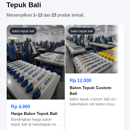
Tepuk Bali
Menampilkan
1–12
dari
23
produk terkait.
balon tepuk bali
balon tepuk bali
Rp 12.000
Balon Tepuk Custom
Bali
j
b
balon tepuk custom bali dari
l
balontepuk.net bantu visual
Rp 4.000
dukungan lebih rapi, lo…
Harga Balon Tepuk Bali
Bandingkan harga balon
tepuk bali di balontepuk.net,
lengkap dengan kisaran,