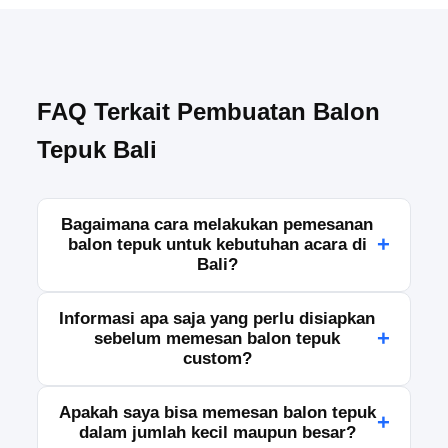
FAQ Terkait Pembuatan Balon
Tepuk Bali
Bagaimana cara melakukan pemesanan
+
balon tepuk untuk kebutuhan acara di
Bali?
Anda dapat melakukan pemesanan dengan
Informasi apa saja yang perlu disiapkan
menghubungi tim kami melalui WhatsApp, telepon,
+
sebelum memesan balon tepuk
atau formulir kontak. Sampaikan jumlah
custom?
kebutuhan, desain yang diinginkan, ukuran, serta
jadwal acara agar kami dapat memproses
Silakan siapkan detail seperti logo, teks, warna,
Apakah saya bisa memesan balon tepuk
pesanan dengan tepat.
+
ukuran, jumlah pesanan, dan tanggal penggunaan.
dalam jumlah kecil maupun besar?
Informasi tersebut membantu kami memberikan