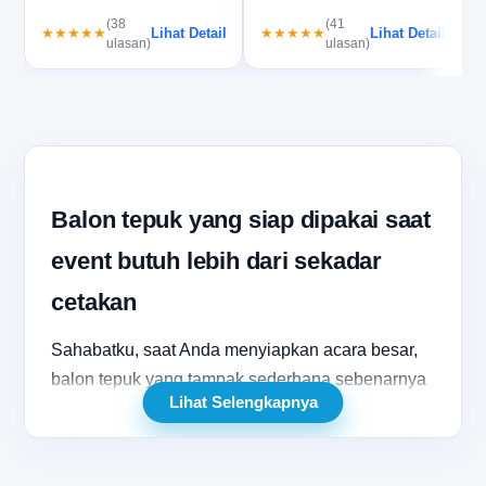
spe…
(38
(41
Lihat Detail
Lihat Detail
★★★★★
★★★★★
ulasan)
ulasan)
Balon tepuk yang siap dipakai saat
event butuh lebih dari sekadar
cetakan
Sahabatku, saat Anda menyiapkan acara besar,
balon tepuk yang tampak sederhana sebenarnya
Lihat Selengkapnya
punya peran yang jauh lebih penting daripada
sekadar pelengkap visual. Dalam banyak event,
terutama konser kampus, pertandingan olahraga,