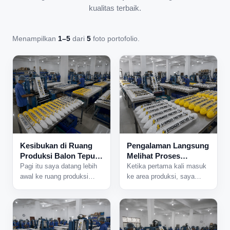
kualitas terbaik.
Menampilkan
1–5
dari
5
foto portofolio.
Kesibukan di Ruang
Pengalaman Langsung
Produksi Balon Tepuk
Melihat Proses
yang Tidak Pernah
Produksi Balon Tepuk
Pagi itu saya datang lebih
Ketika pertama kali masuk
Sepi
dari Dekat
awal ke ruang produksi
ke area produksi, saya
karena ada jadwal
langsung mendengar suara
pengerjaan pesanan dalam
mesin yang bekerja
jumlah besar. Begitu pintu
bersamaan dari berbagai
area produksi dibuka,
sisi ruangan. Aktivitas di
beberapa mesin langsung
dalam pabrik sudah