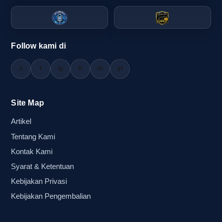
media visual yang memaksimalkan perhatian.
Karena itulah pembuatan balon tepuk bali yang
tepat akan memberi nilai tambah besar, baik
Follow kami di
untuk promosi brand maupun untuk membangun
semangat peserta acara.
x
f
ig
tt
in
yt
Kapan pembuatan balon tepuk custom
Site Map
perlu diprioritaskan sebelum produksi
Artikel
massal
Tentang Kami
Pembuatan balon tepuk custom perlu
Kontak Kami
diprioritaskan sejak awal ketika acara Anda
Syarat & Ketentuan
membutuhkan identitas visual yang jelas. Jika
Kebijakan Privasi
event Anda memakai logo, warna brand, atau
Kebijakan Pengembalian
pesan kampanye tertentu, maka desain harus
dikunci lebih dulu sebelum masuk ke produksi