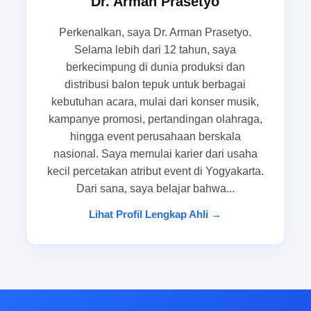
Dr. Arman Prasetyo
balon tepuk makassar
yang bisa langsung
memahami ritme kerja lapangan. Mereka
Perkenalkan, saya Dr. Arman Prasetyo.
Selama lebih dari 12 tahun, saya
biasanya tidak hanya membutuhkan produk,
berkecimpung di dunia produksi dan
tetapi juga kepastian stok, kejelasan produksi,
distribusi balon tepuk untuk berbagai
dan pengiriman yang tidak mengganggu agenda
kebutuhan acara, mulai dari konser musik,
acara. Inilah alasan mengapa sistem pemesanan
kampanye promosi, pertandingan olahraga,
yang siap pakai menjadi sangat penting untuk
hingga event perusahaan berskala
kebutuhan promosi massa dan merchandise
nasional. Saya memulai karier dari usaha
event.
kecil percetakan atribut event di Yogyakarta.
Dari sana, saya belajar bahwa...
Kondisi lapangan saat H-7, musim
Lihat Profil Lengkap Ahli →
politik, dan acara dadakan
Menjelang hari acara, situasi biasanya bergerak
cepat. Data massa bisa berubah, titik distribusi
bisa bertambah, dan kebutuhan atribut kampanye