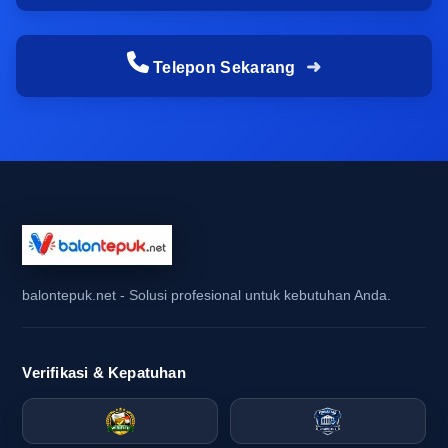
terstruktur, tim pengadaan bisa lebih tenang
karena sejak awal sudah tahu apa yang tersedia,
apa yang perlu dicetak, dan bagaimana alur
Telepon Sekarang
pengiriman untuk area Makassar dapat
disesuaikan dengan jadwal acara.
Risiko stok tidak stabil dan pengiriman
terlambat menjelang hari acara
Stok yang tidak stabil sering menjadi masalah
utama dalam pengadaan atribut kampanye.
balontepuk.net - Solusi profesional untuk kebutuhan Anda.
Barang yang awalnya terlihat tersedia bisa saja
habis ketika volume pesanan meningkat,
terutama saat periode kampanye dan event
Verifikasi & Kepatuhan
komunitas berlangsung bersamaan. Jika hal ini
terjadi, tim berisiko kehilangan waktu untuk
mencari alternatif, dan visual acara pun bisa