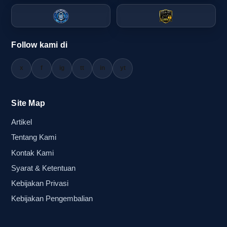
terganggu.
Pengiriman terlambat menjelang hari acara juga
Follow kami di
memiliki dampak yang tidak kecil. Selain
membuat panitia panik, keterlambatan dapat
x
f
ig
tt
in
yt
memengaruhi pembagian atribut ke massa,
pembentukan titik sorak, dan kesiapan
seremonial. Dalam situasi seperti ini, bekerja
Site Map
dengan supplier balon tepuk partai makassar
Artikel
yang memiliki alur kerja jelas akan mengurangi
Tentang Kami
risiko operasional secara signifikan.
Kontak Kami
Karena itu, procurement biasanya lebih nyaman
Syarat & Ketentuan
memilih supplier balon tepuk makassar yang
Kebijakan Privasi
mampu memberi estimasi produksi dan
Kebijakan Pengembalian
pengiriman sejak awal. Dengan begitu,
kebutuhan balon sorak kampanye dan