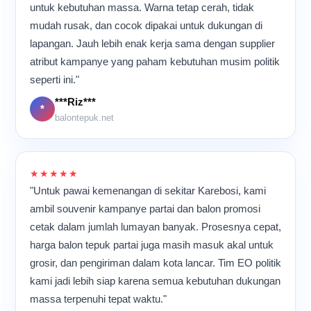
paling saya suka dari
untuk kebutuhan massa. Warna tetap cerah, tidak
promosi besar. Dari ruang
suasana produksi seperti
mudah rusak, dan cocok dipakai untuk dukungan di
produksi sederhana ini,
ini adalah ritme kerjanya.
ternyata banyak hasil kerja
lapangan. Jauh lebih enak kerja sama dengan supplier
Mesin terus berjalan, suara
kami yang akhirnya ikut
atribut kampanye yang paham kebutuhan musim politik
plastik bergesekan
meramaikan berbagai acara
terdengar berulang, dan
seperti ini."
di banyak tempat.
para pekerja bergerak cepat
***Riz***
namun tetap teliti.
*
Meskipun aktivitas
balontepuk.net
berlangsung hampir
sepanjang hari, suasana di
dalam ruangan tetap terasa
kompak dan penuh energi
★★★★★
karena semua orang
"Untuk pawai kemenangan di sekitar Karebosi, kami
memiliki tujuan yang sama:
ambil souvenir kampanye partai dan balon promosi
memastikan setiap balon
cetak dalam jumlah lumayan banyak. Prosesnya cepat,
tepuk selesai dengan
kualitas terbaik sebelum
harga balon tepuk partai juga masih masuk akal untuk
dikirim ke pelanggan.
grosir, dan pengiriman dalam kota lancar. Tim EO politik
kami jadi lebih siap karena semua kebutuhan dukungan
massa terpenuhi tepat waktu."