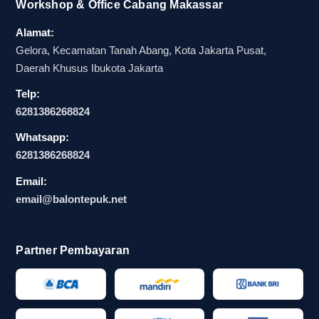
Workshop & Office Cabang Makassar
perlengkapan dukungan massa bisa dipastikan
lebih aman, terutama ketika acara tidak bisa
Alamat:
diundur.
Gelora, Kecamatan Tanah Abang, Kota Jakarta Pusat,
Daerah Khusus Ibukota Jakarta
Alur pemesanan yang lebih aman
Telp:
untuk tim sukses, panitia, dan EO
6281386268824
politik
Whatsapp:
6281386268824
Alur pemesanan yang aman biasanya dimulai
Email:
dari pengecekan stok, penentuan model, lalu
email@balontepuk.net
validasi desain. Setelah itu, tim tinggal
menyesuaikan jumlah pesanan dengan kapasitas
massa dan titik distribusi. Proses seperti ini jauh
Partner Pembayaran
lebih efektif dibanding sistem dadakan yang baru
menentukan detail saat produksi sudah berjalan.
Untuk tim sukses, panitia, dan EO politik, alur