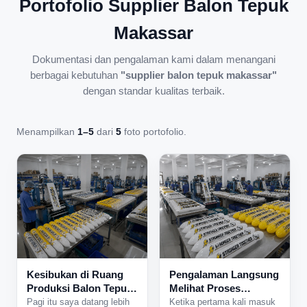
Portofolio Supplier Balon Tepuk
Makassar
Dokumentasi dan pengalaman kami dalam menangani
berbagai kebutuhan
"supplier balon tepuk makassar"
dengan standar kualitas terbaik.
Menampilkan
1–5
dari
5
foto portofolio.
Kesibukan di Ruang
Pengalaman Langsung
Produksi Balon Tepuk
Melihat Proses
yang Tidak Pernah
Produksi Balon Tepuk
Pagi itu saya datang lebih
Ketika pertama kali masuk