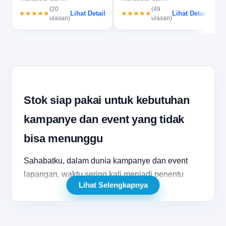
balontepuk.net, cocok untuk
balontepuk.net, siap bantu
u
(20
(49
Lihat Detail
Lihat Detail
★★★★★
★★★★★
event ramai…
stok, custo…
ulasan)
ulasan)
Stok siap pakai untuk kebutuhan
kampanye dan event yang tidak
bisa menunggu
Sahabatku, dalam dunia kampanye dan event
lapangan, waktu sering kali menjadi penentu
Lihat Selengkapnya
utama. Ketika jadwal sudah masuk H-7,
kebutuhan atribut harus segera terpenuhi, dan tim
tidak punya ruang untuk menunggu terlalu lama.