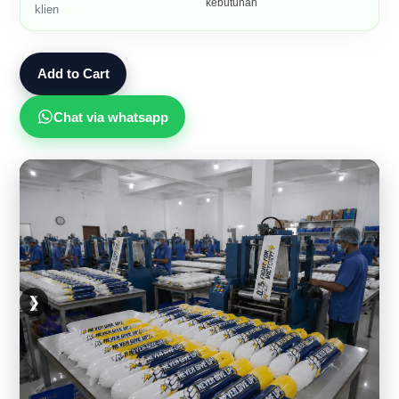
kebutuhan
klien
Add to Cart
Chat via whatsapp
❮
❯