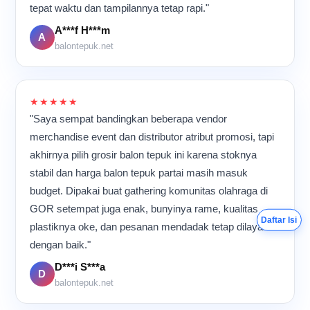
kami yang akhirnya ikut
tepat waktu dan tampilannya tetap rapi."
plastik bergesekan
meramaikan berbagai acara
terdengar berulang, dan
A***f H***m
di banyak tempat.
para pekerja bergerak cepat
A
balontepuk.net
namun tetap teliti.
Meskipun aktivitas
berlangsung hampir
sepanjang hari, suasana di
★★★★★
dalam ruangan tetap terasa
"Saya sempat bandingkan beberapa vendor
kompak dan penuh energi
karena semua orang
merchandise event dan distributor atribut promosi, tapi
memiliki tujuan yang sama:
akhirnya pilih grosir balon tepuk ini karena stoknya
memastikan setiap balon
stabil dan harga balon tepuk partai masih masuk
tepuk selesai dengan
kualitas terbaik sebelum
budget. Dipakai buat gathering komunitas olahraga di
dikirim ke pelanggan.
GOR setempat juga enak, bunyinya rame, kualitas
Daftar Isi
plastiknya oke, dan pesanan mendadak tetap dilayani
dengan baik."
D***i S***a
D
balontepuk.net