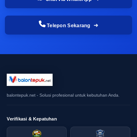
cepat
Tim promosi brand dan EO lokal biasanya
Telepon Sekarang
bekerja dengan deadline yang ketat. Mereka
perlu memastikan produk datang tepat waktu,
desain sesuai, dan jumlah pesanan cukup untuk
distribusi. Karena itu, supplier balon tepuk
semarang yang responsif sering lebih
diprioritaskan dibanding vendor yang proses
komunikasinya lambat. Kecepatan koordinasi
menjadi nilai penting karena setiap keterlambatan
bisa berdampak pada kesiapan acara.
balontepuk.net - Solusi profesional untuk kebutuhan Anda.
Bagi tim promosi, kecepatan bukan sekadar soal
produksi, tetapi juga soal kepastian. Mereka perlu
Verifikasi & Kepatuhan
tahu apakah pesanan bisa masuk ke jadwal
produksi, apakah stok tersedia, dan apakah opsi