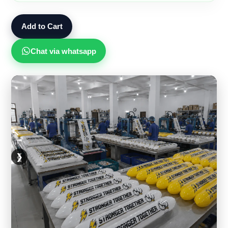
Add to Cart
Chat via whatsapp
❮
❯