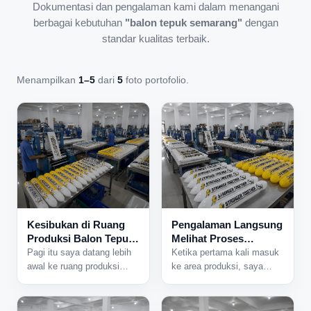
Dokumentasi dan pengalaman kami dalam menangani
berbagai kebutuhan
"balon tepuk semarang"
dengan
standar kualitas terbaik.
Menampilkan
1–5
dari
5
foto portofolio.
Kesibukan di Ruang
Pengalaman Langsung
Produksi Balon Tepuk
Melihat Proses
yang Tidak Pernah
Produksi Balon Tepuk
Pagi itu saya datang lebih
Ketika pertama kali masuk
Sepi
dari Dekat
awal ke ruang produksi
ke area produksi, saya
karena ada jadwal
langsung mendengar suara
pengerjaan pesanan dalam
mesin yang bekerja
jumlah besar. Begitu pintu
bersamaan dari berbagai