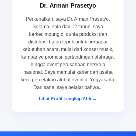
Dr. Arman Prasetyo
mendapatkan produk yang rapi, siap pakai, dan
sesuai kebutuhan acara.
Perkenalkan, saya Dr. Arman Prasetyo.
Selama lebih dari 12 tahun, saya
Situasi paling sering muncul
berkecimpung di dunia produksi dan
menjelang event kampus, roadshow,
distribusi balon tepuk untuk berbagai
kebutuhan acara, mulai dari konser musik,
pameran, dan gathering komunitas
kampanye promosi, pertandingan olahraga,
hingga event perusahaan berskala
Menjelang hari H acara, panitia sering
nasional. Saya memulai karier dari usaha
menghadapi tekanan waktu yang cukup tinggi.
kecil percetakan atribut event di Yogyakarta.
Jadwal rundown sudah padat, materi promosi
Dari sana, saya belajar bahwa...
belum final, dan atribut sorak baru dipikirkan di
tahap akhir. Dalam kondisi seperti ini, kebutuhan
Lihat Profil Lengkap Ahli →
untuk jual balon tepuk semarang biasanya
muncul bersamaan dengan permintaan lain yang
tidak kalah mendesak, seperti spanduk,
merchandise, dan perlengkapan venue. Karena