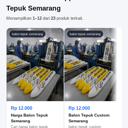
Tepuk Semarang
Menampilkan
1–12
dari
23
produk terkait.
balon tepuk semarang
balon tepuk semarang
Rp 12.000
Rp 12.000
Harga Balon Tepuk
Balon Tepuk Custom
Semarang
Semarang
Cari harga balon tepuk
balon tepuk custom
j