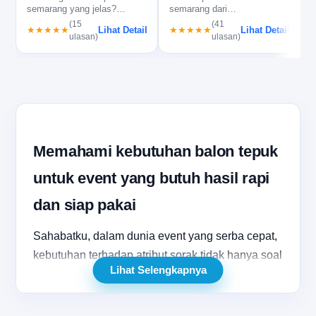
semarang yang jelas?
semarang dari
b
Balontepuk.net bantu cek
balontepuk.net, sablon rapi
(15
(41
Lihat Detail
Lihat Detail
★★★★★
★★★★★
spesifikasi…
dan siap produksi c…
ulasan)
ulasan)
Memahami kebutuhan balon tepuk
untuk event yang butuh hasil rapi
dan siap pakai
Sahabatku, dalam dunia event yang serba cepat,
kebutuhan terhadap atribut sorak tidak hanya soal
Lihat Selengkapnya
warna dan bentuk, tetapi juga soal kesiapan
pakai, kerapian hasil, dan kepastian pengiriman.
Karena itu, banyak panitia event kampus, EO