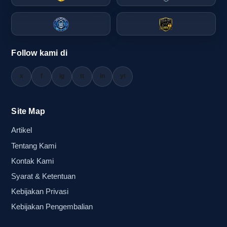
custom masih memungkinkan. Dalam banyak
kasus, keputusan membeli balon tepuk custom
semarang atau balon tepuk sablon logo harus
diambil cepat agar materi branding tetap sinkron
Follow kami di
dengan kampanye brand yang sedang berjalan.
x
f
ig
tt
in
yt
Risiko yang paling sering muncul saat
memilih vendor balon tepuk terlalu
Site Map
terburu-buru
Artikel
Memilih vendor terlalu cepat tanpa cek spesifikasi
Tentang Kami
bisa memunculkan masalah yang justru
Kontak Kami
mengganggu acara. Risiko paling umum adalah
Syarat & Ketentuan
stok tidak konsisten, hasil sablon tidak sesuai
Kebijakan Privasi
ekspektasi, dan pengiriman terlambat. Saat
Kebijakan Pengembalian
kebutuhan muncul di periode pemesanan
mendadak, pembeli sering tergoda oleh harga