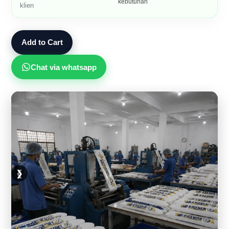
kebutuhan
klien
Add to Cart
Chat via whatsapp
❮
❯