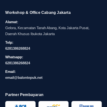
dibagikan massal. Dalam event yang melibatkan
banyak peserta, kualitas sablon harus tetap stabil
Workshop & Office Cabang Jakarta
agar identitas brand tidak turun nilainya. Jika
Alamat:
warna balon tidak konsisten dengan brand, maka
Gelora, Kecamatan Tanah Abang, Kota Jakarta Pusat,
tampilan acara bisa terlihat kurang rapi dan
Daerah Khusus Ibukota Jakarta
menurunkan kesan profesional.
Telp:
Masalah lain yang sering muncul adalah
6281386268824
distribusi massal yang berantakan. Tanpa
Whatsapp:
perencanaan produksi dan pengemasan yang
6281386268824
baik, balon tepuk custom logo perusahaan bisa
Email:
terlambat sampai lokasi atau tercampur dengan
email@balontepuk.net
atribut lain. Kondisi seperti ini sering terjadi ketika
vendor tidak punya alur kerja yang jelas,
sehingga hasil cetak kurang rapi saat dibagikan
Partner Pembayaran
massal dan panitia harus bekerja ekstra
menjelang hari pelaksanaan.