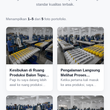
standar kualitas terbaik.
Menampilkan
1–5
dari
5
foto portofolio.
Kesibukan di Ruang
Pengalaman Langsung
Produksi Balon Tepuk
Melihat Proses
yang Tidak Pernah
Produksi Balon Tepuk
Pagi itu saya datang lebih
Ketika pertama kali masuk
Sepi
dari Dekat
awal ke ruang produksi
ke area produksi, saya
karena ada jadwal
langsung mendengar suara
pengerjaan pesanan dalam
mesin yang bekerja
jumlah besar. Begitu pintu
bersamaan dari berbagai
area produksi dibuka,
sisi ruangan. Aktivitas di
beberapa mesin langsung
dalam pabrik sudah