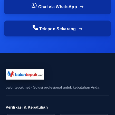
Kenapa tim marketing brand, event
Chat via WhatsApp
organizer, dan panitia kampus perlu
menilai vendor lebih teliti sejak periode
Telepon Sekarang
persiapan event
Periode persiapan event adalah momen paling
penting untuk menilai vendor. Tim marketing
brand membutuhkan kepastian bahwa cetak
balon tepuk logo perusahaan akan sesuai brand
guideline, sementara event organizer perlu
memastikan produksi balon tepuk sablon bisa
selesai tepat waktu tanpa mengganggu alur
balontepuk.net - Solusi profesional untuk kebutuhan Anda.
distribusi. Panitia kampus pun sering
menghadapi kebutuhan dadakan, sehingga
vendor yang responsif akan sangat membantu
Verifikasi & Kepatuhan
menjaga ritme persiapan tetap aman.