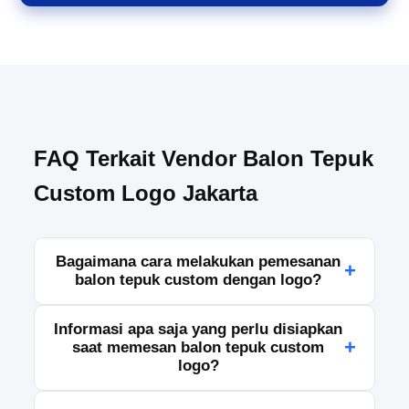
FAQ Terkait Vendor Balon Tepuk
Custom Logo Jakarta
Bagaimana cara melakukan pemesanan
+
balon tepuk custom dengan logo?
Anda dapat menghubungi tim kami melalui
Informasi apa saja yang perlu disiapkan
WhatsApp, telepon, atau formulir pemesanan
+
saat memesan balon tepuk custom
untuk menyampaikan kebutuhan desain, jumlah,
logo?
dan jadwal acara. Setelah detail diterima, kami
akan mengirimkan penawaran dan panduan
Silakan siapkan file logo, ukuran yang diinginkan,