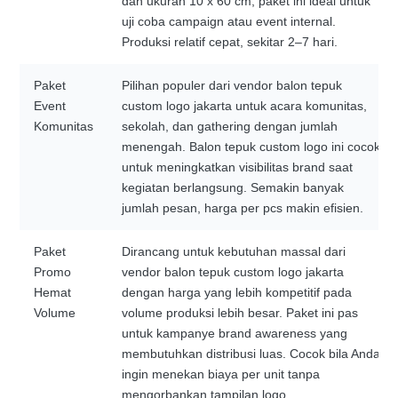
dan ukuran 10 x 60 cm, paket ini ideal untuk
uji coba campaign atau event internal.
Produksi relatif cepat, sekitar 2–7 hari.
Paket
Pilihan populer dari vendor balon tepuk
Event
custom logo jakarta untuk acara komunitas,
Komunitas
sekolah, dan gathering dengan jumlah
menengah. Balon tepuk custom logo ini cocok
untuk meningkatkan visibilitas brand saat
kegiatan berlangsung. Semakin banyak
jumlah pesan, harga per pcs makin efisien.
Paket
Dirancang untuk kebutuhan massal dari
Promo
vendor balon tepuk custom logo jakarta
Hemat
dengan harga yang lebih kompetitif pada
Volume
volume produksi lebih besar. Paket ini pas
untuk kampanye brand awareness yang
membutuhkan distribusi luas. Cocok bila Anda
ingin menekan biaya per unit tanpa
mengorbankan tampilan logo.