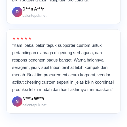
di banyak tempat.
para pekerja bergerak cepat
D***n A***r
namun tetap teliti.
D
Meskipun aktivitas
balontepuk.net
berlangsung hampir
sepanjang hari, suasana di
dalam ruangan tetap terasa
kompak dan penuh energi
★★★★★
karena semua orang
"Kami pakai balon tepuk supporter custom untuk
memiliki tujuan yang sama:
pertandingan olahraga di gedung serbaguna, dan
memastikan setiap balon
respons penonton bagus banget. Warna balonnya
tepuk selesai dengan
kualitas terbaik sebelum
seragam, jadi visual tribun terlihat lebih kompak dan
dikirim ke pelanggan.
meriah. Buat tim procurement acara korporat, vendor
atribut cheering custom seperti ini jelas bikin koordinasi
produksi lebih mudah dan hasil akhirnya memuaskan."
N***a W***i
N
balontepuk.net