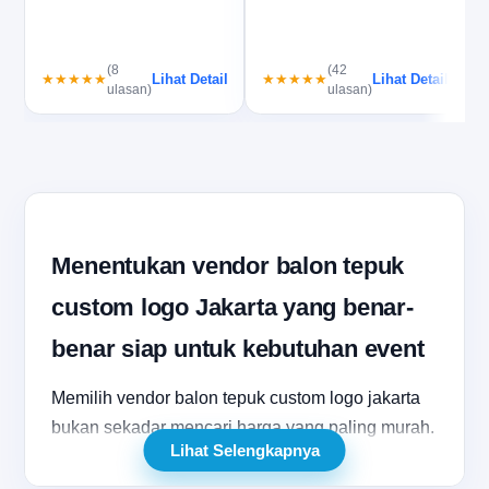
l
b
(8
(42
Lihat Detail
Lihat Detail
★★★★★
★★★★★
r
ulasan)
ulasan)
Menentukan vendor balon tepuk
custom logo Jakarta yang benar-
benar siap untuk kebutuhan event
Memilih vendor balon tepuk custom logo jakarta
bukan sekadar mencari harga yang paling murah.
Lihat Selengkapnya
Sahabatku, keputusan ini menentukan apakah
atribut promosi yang dibagikan akan tampil