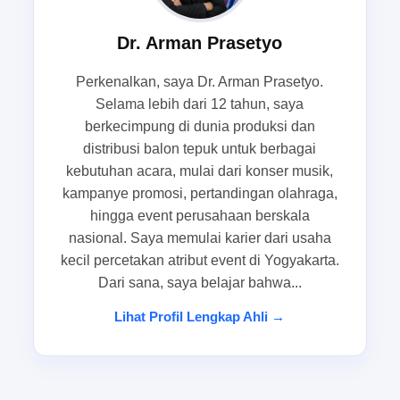
konsisten meski diproduksi massal. Di sinilah
Dr. Arman Prasetyo
balontepuk.net diposisikan sebagai solusi yang
relevan untuk kebutuhan promosi dan cheering
Perkenalkan, saya Dr. Arman Prasetyo.
yang menuntut kesiapan penuh.
Selama lebih dari 12 tahun, saya
berkecimpung di dunia produksi dan
Peran balon tepuk dalam acara
distribusi balon tepuk untuk berbagai
kebutuhan acara, mulai dari konser musik,
launching produk, roadshow,
kampanye promosi, pertandingan olahraga,
pertandingan olahraga, pameran
hingga event perusahaan berskala
dagang, grand opening, dan gathering
nasional. Saya memulai karier dari usaha
kecil percetakan atribut event di Yogyakarta.
komunitas
Dari sana, saya belajar bahwa...
Balon tepuk memiliki fungsi yang lebih luas
Lihat Profil Lengkap Ahli →
daripada sekadar alat sorak. Dalam launching
produk, balon tepuk custom logo membantu
identitas brand lebih menonjol karena visualnya
langsung terbaca oleh audiens. Saat roadshow