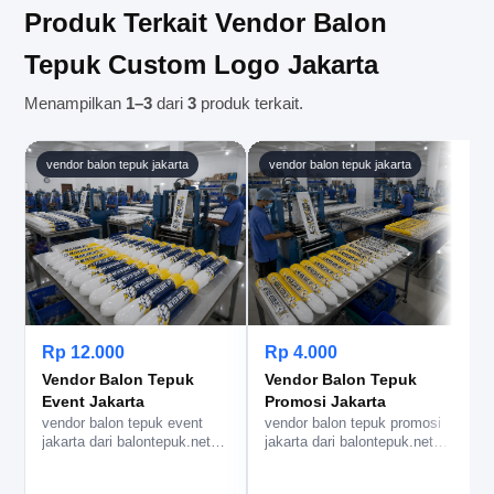
membantu mengatur proses pengiriman agar
Produk Terkait Vendor Balon
sesuai kebutuhan acara.
Tepuk Custom Logo Jakarta
Menampilkan
1–3
dari
3
produk terkait.
vendor balon tepuk jakarta
vendor balon tepuk jakarta
Rp 12.000
Rp 4.000
Vendor Balon Tepuk
Vendor Balon Tepuk
Event Jakarta
Promosi Jakarta
vendor balon tepuk event
vendor balon tepuk promosi
jakarta dari balontepuk.net
jakarta dari balontepuk.net
untuk balon tepuk custom
untuk branding event yang…
lo…