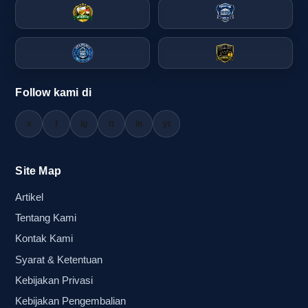
Penilaian yang teliti sejak awal juga mengurangi
risiko revisi berulang. Ketika desain, ukuran, dan
jumlah pesanan sudah jelas dari awal, koordinasi
produksi menjadi lebih mudah. Hal ini penting
Follow kami di
bagi agency activation maupun sport marketing
yang sering bekerja dengan timeline padat dan
x
f
ig
tt
in
yt
kebutuhan visual yang harus seragam di banyak
titik distribusi.
Site Map
Risiko memilih supplier yang kurang
Artikel
siap logo cepat pudar, warna tidak
Tentang Kami
konsisten, dan distribusi massal yang
Kontak Kami
berantakan
Syarat & Ketentuan
Kebijakan Privasi
Risiko paling umum saat memilih supplier yang
Kebijakan Pengembalian
kurang siap adalah logo cepat pudar setelah