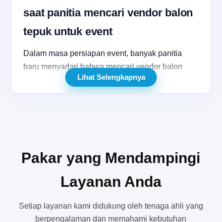
saat panitia mencari vendor balon
tepuk untuk event
Dalam masa persiapan event, banyak panitia
baru menyadari bahwa mencari vendor balon
Lihat Selengkapnya
tepuk event depok bukan sekadar soal
menemukan harga paling murah. Yang lebih
penting justru memastikan produk datang tepat
waktu, hasil cetaknya rapi, dan bahan yang
dipakai cukup kuat untuk mendukung sorakan di
hari pelaksanaan. Di titik inilah, banyak tim event
Pakar yang Mendampingi
organizer, tim marketing brand, maupun
koordinator komunitas olahraga mulai merasakan
Layanan Anda
bahwa memilih vendor yang tepat bisa sangat
memengaruhi kelancaran acara.
Setiap layanan kami didukung oleh tenaga ahli yang
berpengalaman dan memahami kebutuhan
Masalahnya, kebutuhan balon tepuk sering