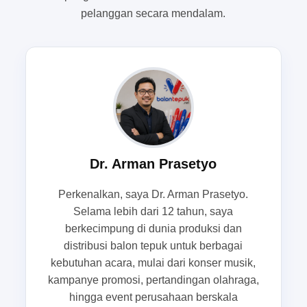
pelanggan secara mendalam.
datang bersamaan dengan deadline produksi
mendadak. Saat itu, panitia biasanya tidak punya
banyak ruang untuk revisi berulang. Karena itu,
memahami risiko umum sejak awal akan
membantu Sahabatku memilih supplier balon
tepuk yang benar-benar siap menangani order
event secara profesional, bukan sekadar
menerima pesanan lalu lepas tanggung jawab.
Dr. Arman Prasetyo
Kualitas cetak yang tidak konsisten
Perkenalkan, saya Dr. Arman Prasetyo.
dan logo yang mudah pudar
Selama lebih dari 12 tahun, saya
berkecimpung di dunia produksi dan
Salah satu keluhan paling sering muncul adalah
distribusi balon tepuk untuk berbagai
hasil cetak yang tidak konsisten. Pada satu batch,
kebutuhan acara, mulai dari konser musik,
warna logo terlihat tajam, tetapi pada batch
kampanye promosi, pertandingan olahraga,
berikutnya hasilnya lebih pudar atau posisi
hingga event perusahaan berskala