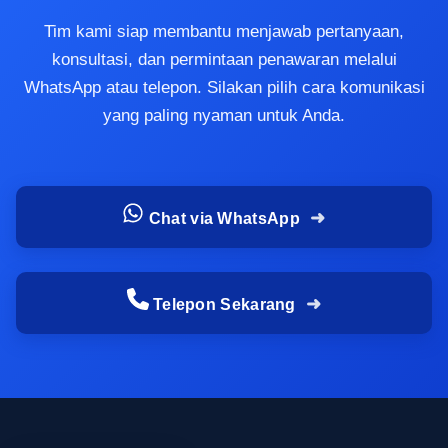
Bahan balon tepuk yang kurang kuat
Tim kami siap membantu menjawab pertanyaan,
saat dipakai di acara ramai
konsultasi, dan permintaan penawaran melalui
Masalah berikutnya adalah bahan yang mudah
WhatsApp atau telepon. Silakan pilih cara komunikasi
rusak ketika dipakai di suasana ramai. Pada
yang paling nyaman untuk Anda.
event olahraga, gathering perusahaan, atau
festival keluarga, balon tepuk akan dipukul
berulang kali, dibawa bergerak, dan sering
Chat via WhatsApp
terkena tekanan saat distribusi massal. Jika
materialnya terlalu tipis, produk mudah penyok,
sobek, atau kehilangan bentuk sebelum acara
selesai.
Telepon Sekarang
Karena itu, banyak panitia mulai mencari balon
tepuk PVC atau material lain yang lebih tahan
lama sesuai kebutuhan acara. Untuk penggunaan
yang intens, memilih
ukuran balon tepuk
yang