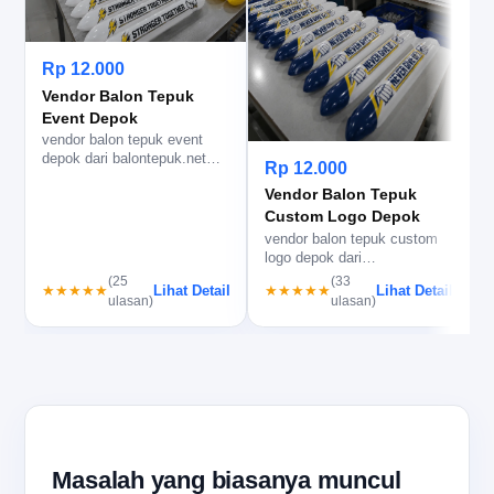
Rp 12.000
Vendor Balon Tepuk
Event Depok
vendor balon tepuk event
v
depok dari balontepuk.net
d
Rp 12.000
untuk sablon logo, produksi
u
Vendor Balon Tepuk
c…
Custom Logo Depok
vendor balon tepuk custom
logo depok dari
balontepuk.net untuk cetak
(25
(33
Lihat Detail
Lihat Detail
★★★★★
★★★★★
rapi, warna…
ulasan)
ulasan)
Masalah yang biasanya muncul