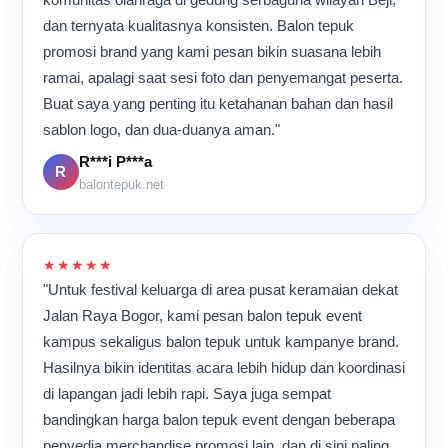
masing-masing. Hal yang
olahraga, atau acara
paling saya suka dari
dan ternyata kualitasnya konsisten. Balon tepuk
promosi besar. Dari ruang
suasana produksi seperti
promosi brand yang kami pesan bikin suasana lebih
produksi sederhana ini,
ini adalah ritme kerjanya.
ternyata banyak hasil kerja
ramai, apalagi saat sesi foto dan penyemangat peserta.
Mesin terus berjalan, suara
kami yang akhirnya ikut
Buat saya yang penting itu ketahanan bahan dan hasil
plastik bergesekan
meramaikan berbagai acara
terdengar berulang, dan
sablon logo, dan dua-duanya aman."
di banyak tempat.
para pekerja bergerak cepat
R***i P***a
namun tetap teliti.
R
Meskipun aktivitas
balontepuk.net
berlangsung hampir
sepanjang hari, suasana di
dalam ruangan tetap terasa
kompak dan penuh energi
★★★★★
karena semua orang
"Untuk festival keluarga di area pusat keramaian dekat
memiliki tujuan yang sama:
Jalan Raya Bogor, kami pesan balon tepuk event
memastikan setiap balon
kampus sekaligus balon tepuk untuk kampanye brand.
tepuk selesai dengan
kualitas terbaik sebelum
Hasilnya bikin identitas acara lebih hidup dan koordinasi
dikirim ke pelanggan.
di lapangan jadi lebih rapi. Saya juga sempat
bandingkan harga balon tepuk event dengan beberapa
penyedia merchandise promosi lain, dan di sini paling