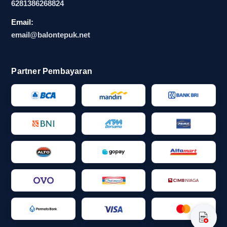
6281386268824
Kebutuhan acara di Depok dan sekitarnya sering
Email:
menuntut koordinasi yang praktis. Banyak panitia
email@balontepuk.net
ingin proses pesan balon tepuk event berjalan
cepat, desain mudah disesuaikan, dan hasil akhir
Partner Pembayaran
siap dipakai tanpa banyak drama. Di sinilah
vendor balon tepuk event depok menjadi pilihan
yang dicari karena mampu menjawab kebutuhan
acara yang menuntut kecepatan sekaligus
kerapian.
Untuk EO kampus, tim marketing brand, maupun
koordinator komunitas olahraga, keputusan
memilih vendor tidak hanya soal produk. Mereka
juga butuh partner yang memahami alur kerja
event, dari approval desain sampai distribusi
barang. Hal ini membuat vendor balon tepuk