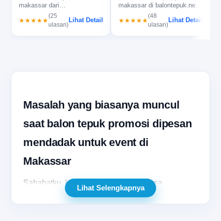
makassar dari
makassar di balontepuk.net
balontepuk.net, bantu
untuk produksi rapi, respo…
(25
(48
Lihat Detail
Lihat Detail
★★★★★
★★★★★
produksi rapi, sabl…
ulasan)
ulasan)
Masalah yang biasanya muncul
saat balon tepuk promosi dipesan
mendadak untuk event di
Makassar
Sahabatku, ketika Anda berada di masa
Lihat Selengkapnya
persiapan promosi yang serba cepat, balon tepuk
promosi sering menjadi atribut yang paling dicari