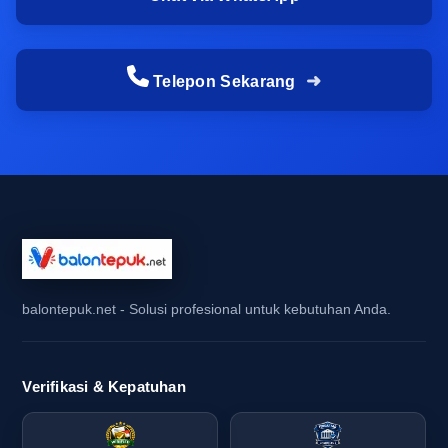
ketebalan garis, posisi logo, dan keseragaman
warna sangat berpengaruh pada kesan
profesional. Jika hasil cetak tidak konsisten,
Telepon Sekarang
identitas brand bisa terlihat kurang kuat saat
dibagikan ke massa.
Hal ini menjadi lebih penting ketika balon tepuk
dipakai sebagai balon tepuk untuk branding di
area yang ramai. Saat dilihat dari jauh, logo yang
buram atau warna yang meleset bisa mengurangi
daya tarik visual. Karena itu, kualitas produksi
balon tepuk custom tidak boleh dianggap remeh,
balontepuk.net - Solusi profesional untuk kebutuhan Anda.
terutama jika Anda ingin tampil meyakinkan di
hadapan peserta, pengunjung, atau supporter.
Verifikasi & Kepatuhan
Produksi tidak siap mengejar deadline
untuk launching produk, roadshow