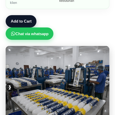
kebutuhan
klien
Add to Cart
Chat via whatsapp
❮
❯