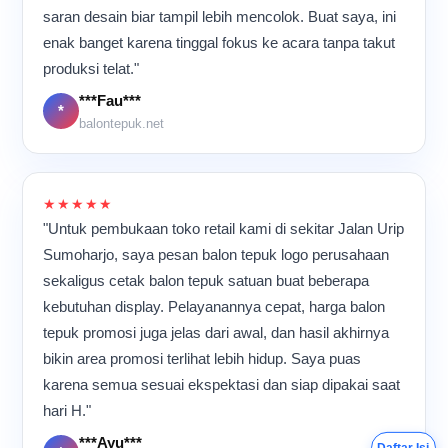
ini adalah ritme kerjanya.
ternyata banyak hasil kerja
saran desain biar tampil lebih mencolok. Buat saya, ini
Mesin terus berjalan, suara
kami yang akhirnya ikut
enak banget karena tinggal fokus ke acara tanpa takut
plastik bergesekan
meramaikan berbagai acara
terdengar berulang, dan
produksi telat."
di banyak tempat.
para pekerja bergerak cepat
***Fau***
namun tetap teliti.
*
Meskipun aktivitas
balontepuk.net
berlangsung hampir
sepanjang hari, suasana di
dalam ruangan tetap terasa
kompak dan penuh energi
★★★★★
karena semua orang
"Untuk pembukaan toko retail kami di sekitar Jalan Urip
memiliki tujuan yang sama:
Sumoharjo, saya pesan balon tepuk logo perusahaan
memastikan setiap balon
sekaligus cetak balon tepuk satuan buat beberapa
tepuk selesai dengan
kualitas terbaik sebelum
kebutuhan display. Pelayanannya cepat, harga balon
dikirim ke pelanggan.
tepuk promosi juga jelas dari awal, dan hasil akhirnya
bikin area promosi terlihat lebih hidup. Saya puas
karena semua sesuai ekspektasi dan siap dipakai saat
hari H."
***Ayu***
Daftar Isi