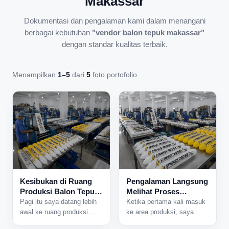
Makassar
Dokumentasi dan pengalaman kami dalam menangani
berbagai kebutuhan
"vendor balon tepuk makassar"
dengan standar kualitas terbaik.
Menampilkan
1–5
dari
5
foto portofolio.
Kesibukan di Ruang
Pengalaman Langsung
Produksi Balon Tepuk
Melihat Proses
yang Tidak Pernah
Produksi Balon Tepuk
Pagi itu saya datang lebih
Ketika pertama kali masuk
Sepi
dari Dekat
awal ke ruang produksi
ke area produksi, saya
karena ada jadwal
langsung mendengar suara