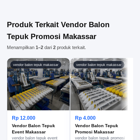
muka diterima sesuai ketentuan.
Makassar. Untuk lokasi di luar jangkauan utama,
silakan informasikan alamat lengkap agar kami
dapat membantu mengecek opsi pengiriman yang
Produk Terkait Vendor Balon
tersedia.
Tepuk Promosi Makassar
Menampilkan
1–2
dari
2
produk terkait.
vendor balon tepuk makassar
vendor balon tepuk makassar
Rp 12.000
Rp 4.000
Vendor Balon Tepuk
Vendor Balon Tepuk
Event Makassar
Promosi Makassar
vendor balon tepuk event
vendor balon tepuk promosi