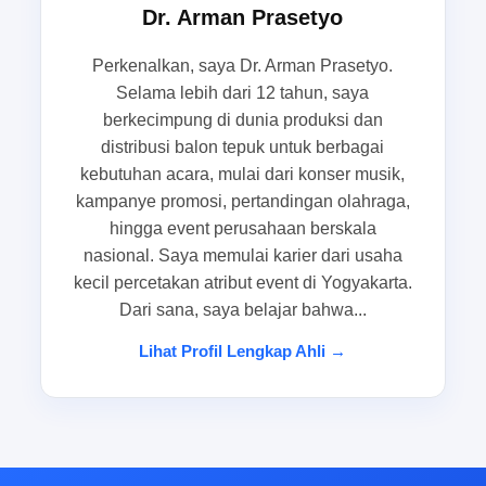
memahami risiko sejak awal akan membantu
Dr. Arman Prasetyo
Anda lebih tenang saat pesan balon tepuk untuk
acara, terutama jika kebutuhan Anda bersifat
Perkenalkan, saya Dr. Arman Prasetyo.
mendadak dan menuntut hasil yang tetap rapi.
Selama lebih dari 12 tahun, saya
berkecimpung di dunia produksi dan
distribusi balon tepuk untuk berbagai
Vendor lambat merespons saat jadwal
kebutuhan acara, mulai dari konser musik,
acara sudah dekat
kampanye promosi, pertandingan olahraga,
hingga event perusahaan berskala
Salah satu masalah paling sering terjadi adalah
nasional. Saya memulai karier dari usaha
sulit menemukan vendor yang cepat respons
kecil percetakan atribut event di Yogyakarta.
ketika jadwal acara sudah dekat. Pada masa
Dari sana, saya belajar bahwa...
seperti ini, panitia event kampus, EO lokal, tim
Lihat Profil Lengkap Ahli →
marketing brand FMCG, maupun bagian promosi
toko retail biasanya membutuhkan kepastian
secepat mungkin. Mereka ingin tahu apakah
desain bisa diproses hari itu juga, apakah jumlah
pesanan tersedia, dan kapan produksi balon