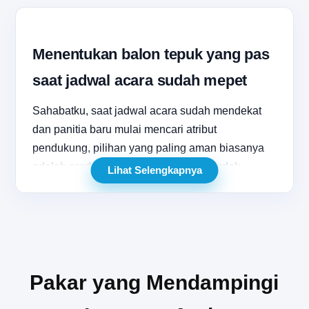
Menentukan balon tepuk yang pas
saat jadwal acara sudah mepet
Sahabatku, saat jadwal acara sudah mendekat
dan panitia baru mulai mencari atribut
pendukung, pilihan yang paling aman biasanya
adalah produk yang cepat tersedia, mudah
Lihat Selengkapnya
disesuaikan, dan tetap terlihat meriah di
lapangan. Dalam situasi seperti ini, balon tepuk
murah bogor sering menjadi jawaban karena
mampu memberi efek visual crowd yang kuat
tanpa membuat anggaran membengkak. Untuk
Pakar yang Mendampingi
kebutuhan yang menuntut kecepatan, keputusan
yang tepat bukan hanya soal harga, tetapi juga