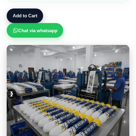
Add to Cart
Chat via whatsapp
❮
❯