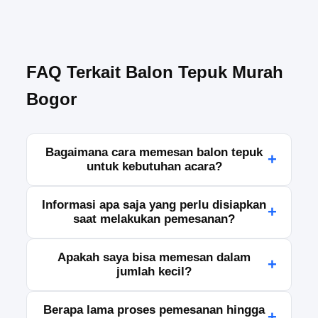
FAQ Terkait Balon Tepuk Murah
Bogor
Bagaimana cara memesan balon tepuk
+
untuk kebutuhan acara?
Anda dapat melakukan pemesanan dengan
Informasi apa saja yang perlu disiapkan
+
menghubungi tim kami melalui WhatsApp, telepon,
saat melakukan pemesanan?
atau formulir kontak. Sampaikan jumlah, ukuran,
warna, dan jadwal penggunaan agar kami dapat
Silakan siapkan detail kebutuhan seperti jumlah
Apakah saya bisa memesan dalam
memproses pesanan dengan tepat.
+
produk, desain atau warna yang diinginkan, alamat
jumlah kecil?
pengiriman, tanggal acara, serta nomor kontak
yang dapat dihubungi untuk konfirmasi lebih lanjut.
Tentu, pemesanan dalam jumlah kecil tetap dapat
Berapa lama proses pemesanan hingga
+
dilayani. Namun, kami tetap menyarankan Anda