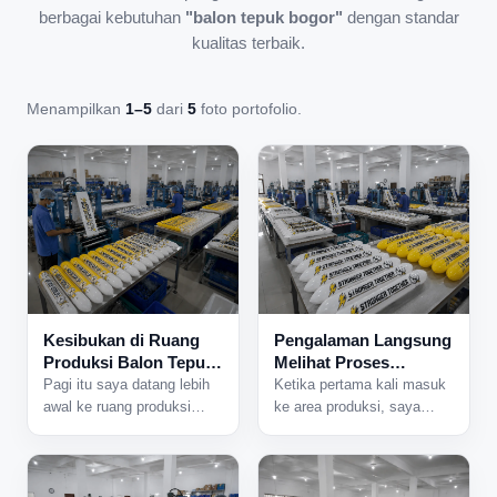
berbagai kebutuhan
"balon tepuk bogor"
dengan standar
kualitas terbaik.
Menampilkan
1–5
dari
5
foto portofolio.
Kesibukan di Ruang
Pengalaman Langsung
Produksi Balon Tepuk
Melihat Proses
yang Tidak Pernah
Produksi Balon Tepuk
Pagi itu saya datang lebih
Ketika pertama kali masuk
Sepi
dari Dekat
awal ke ruang produksi
ke area produksi, saya
karena ada jadwal
langsung mendengar suara
pengerjaan pesanan dalam
mesin yang bekerja
jumlah besar. Begitu pintu
bersamaan dari berbagai
area produksi dibuka,
sisi ruangan. Aktivitas di