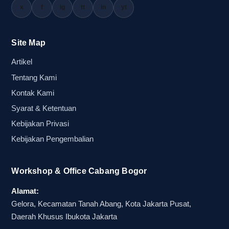
x
f
ig
tt
in
yt
kompleks. Tidak heran jika banyak panitia
mencari
balon tepuk terbaik bogor
yang siap
diproduksi cepat namun tetap menjaga kerapian
Site Map
hasil akhir.
Artikel
Tentang Kami
Situasi yang paling banyak memakai
Kontak Kami
balon tepuk di Bogor dan Jabodetabek
Syarat & Ketentuan
Di Bogor dan wilayah Jabodetabek, balon tepuk
Kebijakan Privasi
sering digunakan pada aktivasi booth pameran,
Kebijakan Pengembalian
promosi sekolah, gathering komunitas, hingga
event olahraga yang membutuhkan dukungan
Workshop & Office Cabang Bogor
visual dari peserta. Untuk supporter, atribut ini
membantu tribun terlihat kompak dan berenergi.
Alamat:
Gelora, Kecamatan Tanah Abang, Kota Jakarta Pusat,
Sementara untuk brand lokal, balon tepuk
Daerah Khusus Ibukota Jakarta
promosi menjadi alat sederhana namun efektif