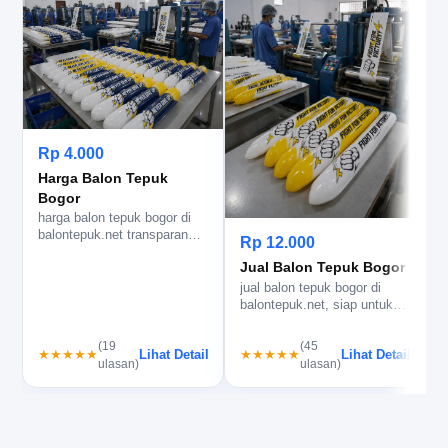
Rp 4.000
Harga Balon Tepuk
Bogor
harga balon tepuk bogor di
C
balontepuk.net transparan
b
Rp 12.000
untuk sablon logo, bantu
s
Jual Balon Tepuk Bogor
pa…
jual balon tepuk bogor di
balontepuk.net, siap untuk
acara ramai dengan cetak
lo…
(19
(45
Lihat Detail
Lihat Detail
★★★★★
★★★★★
ulasan)
ulasan)