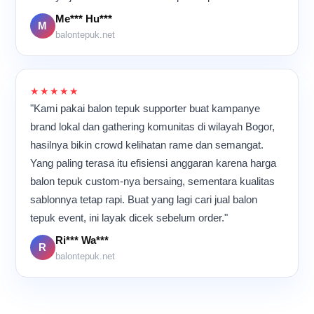
meramaikan berbagai acara
terdengar berulang, dan
Me*** Hu***
di banyak tempat.
para pekerja bergerak cepat
M
balontepuk.net
namun tetap teliti.
Meskipun aktivitas
berlangsung hampir
sepanjang hari, suasana di
★★★★★
dalam ruangan tetap terasa
"Kami pakai balon tepuk supporter buat kampanye
kompak dan penuh energi
karena semua orang
brand lokal dan gathering komunitas di wilayah Bogor,
memiliki tujuan yang sama:
hasilnya bikin crowd kelihatan rame dan semangat.
memastikan setiap balon
Yang paling terasa itu efisiensi anggaran karena harga
tepuk selesai dengan
kualitas terbaik sebelum
balon tepuk custom-nya bersaing, sementara kualitas
dikirim ke pelanggan.
sablonnya tetap rapi. Buat yang lagi cari jual balon
tepuk event, ini layak dicek sebelum order."
Ri*** Wa***
R
balontepuk.net