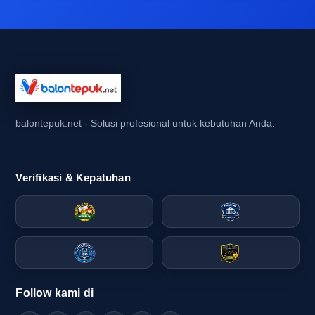
atau pengunjung booth, suasana acara biasanya
tampak lebih hidup dan seragam. Untuk
kampanye brand, opening toko, promosi sekolah,
maupun event olahraga, produk ini memberi
visual crowd yang kuat tanpa perlu dekorasi
tambahan yang rumit. Itulah sebabnya balon
balontepuk.net - Solusi profesional untuk kebutuhan Anda.
tepuk untuk promosi dan balon tepuk untuk
supporter sama-sama populer di berbagai
kebutuhan acara.
Verifikasi & Kepatuhan
Dari sisi supply chain souvenir kampanye dan
merchandise promosi, balon tepuk termasuk
produk yang praktis karena bentuknya ringan,
mudah dibawa, dan bisa dicetak sesuai identitas
acara. Ketika waktu persiapan singkat, produk ini
Follow kami di
juga lebih fleksibel dibanding banyak atribut lain
yang membutuhkan proses finishing lebih