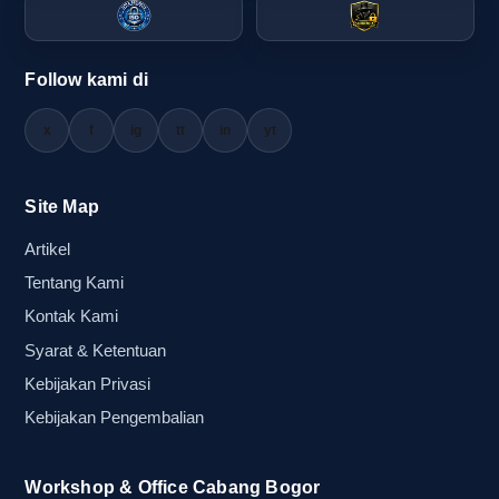
perlengkapan suporter akan lebih membantu,
karena mereka bisa menyesuaikan ukuran,
warna, dan desain agar tetap terbaca dari jauh.
Follow kami di
x
f
ig
tt
in
yt
Memetakan timeline H-7 sampai H-1
saat deadline produksi mulai ketat
Site Map
Menjelang event, terutama pada musim promosi
Artikel
atau saat jadwal acara menumpuk, timeline
Tentang Kami
produksi harus dipetakan dengan disiplin. Pada
Kontak Kami
H-7, brief desain, jumlah pesanan, dan kebutuhan
branding sebaiknya sudah final. Pada H-5, file
Syarat & Ketentuan
logo dan detail warna perlu dipastikan aman
Kebijakan Privasi
untuk diproses. Lalu pada H-3 sampai H-1, fokus
Kebijakan Pengembalian
berpindah ke pengecekan stok, finishing, dan
pengiriman agar tidak ada keterlambatan yang
Workshop & Office Cabang Bogor
mengganggu jalannya acara.