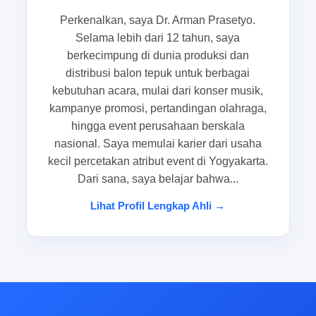
Perkenalkan, saya Dr. Arman Prasetyo.
Menyesuaikan jenis acara dengan
Selama lebih dari 12 tahun, saya
format balon tepuk yang paling efektif
berkecimpung di dunia produksi dan
distribusi balon tepuk untuk berbagai
Setiap acara punya karakter yang berbeda.
kebutuhan acara, mulai dari konser musik,
Pertandingan olahraga sekolah biasanya
kampanye promosi, pertandingan olahraga,
membutuhkan balon tepuk event yang ringan,
hingga event perusahaan berskala
mudah dibagikan, dan cukup mencolok untuk
nasional. Saya memulai karier dari usaha
menciptakan atmosfer meriah. Sementara itu,
kecil percetakan atribut event di Yogyakarta.
Dari sana, saya belajar bahwa...
kampanye brand activation atau pembukaan toko
lebih cocok menggunakan balon tepuk custom
Lihat Profil Lengkap Ahli →
logo agar identitas brand tampil kuat sejak
pandangan pertama. Pada event promosi mall,
tampilan visual dari kejauhan sering menjadi
pertimbangan utama karena pengunjung
bergerak cepat dan perhatian mereka mudah
terpecah.