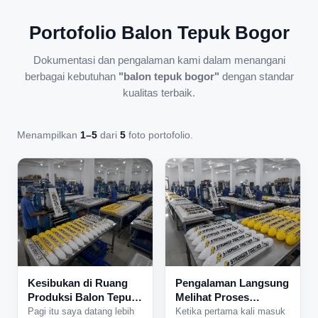
Portofolio Balon Tepuk Bogor
Dokumentasi dan pengalaman kami dalam menangani
berbagai kebutuhan
"balon tepuk bogor"
dengan standar
kualitas terbaik.
Menampilkan
1–5
dari
5
foto portofolio.
Kesibukan di Ruang
Pengalaman Langsung
Produksi Balon Tepuk
Melihat Proses
yang Tidak Pernah
Produksi Balon Tepuk
Pagi itu saya datang lebih
Ketika pertama kali masuk