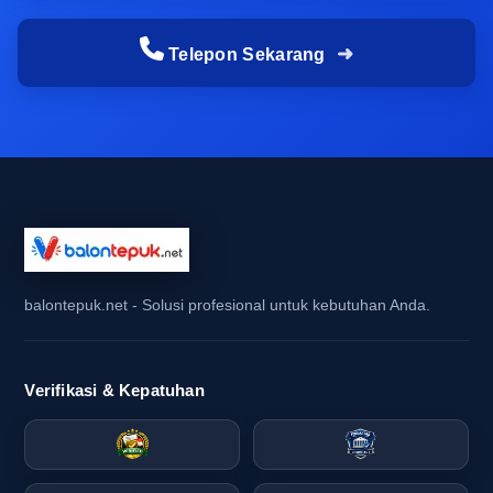
orang, maka balon tepuk partai besar lebih efisien
dibanding pesan balon tepuk satuan dan partai
Telepon Sekarang
dalam jumlah kecil yang berulang. Durasi acara
juga menentukan ketahanan bahan, terutama bila
balon digunakan sepanjang hari pada periode
puncak acara sekolah atau akhir pekan event
komunitas. Semakin lama acara berlangsung,
semakin penting memilih bahan yang konsisten
dan stabil.
Selain itu, kebutuhan visual dari kejauhan harus
balontepuk.net - Solusi profesional untuk kebutuhan Anda.
diperhitungkan sejak awal. Untuk pawai
komunitas, suporter, atau gathering instansi,
Verifikasi & Kepatuhan
tampilan yang ramai dan seragam lebih
diutamakan daripada detail kecil yang sulit
terlihat. Di sinilah supplier balon tepuk bogor
yang memahami kebutuhan advertising tools dan