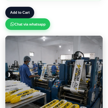
Add to Cart
Chat via whatsapp
❮
❯