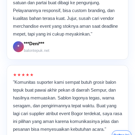
paling saya suka dari
satuan dan partai buat dibagi ke pengunjung.
promosi besar. Dari ruang
suasana produksi seperti
Pelayanannya responsif, bisa custom branding, dan
produksi sederhana ini,
ini adalah ritme kerjanya.
ternyata banyak hasil kerja
kualitas bahan terasa kuat. Jujur, susah cari vendor
Mesin terus berjalan, suara
kami yang akhirnya ikut
merchandise event yang stoknya aman saat deadline
plastik bergesekan
meramaikan berbagai acara
terdengar berulang, dan
mepet, tapi yang ini cukup meyakinkan."
di banyak tempat.
para pekerja bergerak cepat
***Deni***
namun tetap teliti.
*
Meskipun aktivitas
balontepuk.net
berlangsung hampir
sepanjang hari, suasana di
dalam ruangan tetap terasa
kompak dan penuh energi
★★★★★
karena semua orang
"Komunitas suporter kami sempat butuh grosir balon
memiliki tujuan yang sama:
tepuk buat pawai akhir pekan di daerah Sempur, dan
memastikan setiap balon
hasilnya memuaskan. Sablon logonya tegas, warna
tepuk selesai dengan
kualitas terbaik sebelum
seragam, dan pengirimannya tepat waktu. Buat yang
dikirim ke pelanggan.
lagi cari supplier atribut event Bogor terdekat, saya rasa
ini pilihan yang aman karena komunikasinya jelas dan
pesanan bisa menyesuaikan kebutuhan acara."