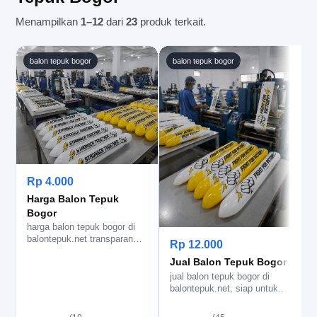
Menampilkan
1–12
dari
23
produk terkait.
balon tepuk bogor
balon tepuk bogor
Rp 4.000
Harga Balon Tepuk
Bogor
harga balon tepuk bogor di
C
balontepuk.net transparan
b
Rp 12.000
untuk sablon logo, bantu
s
Jual Balon Tepuk Bogor
pa…
jual balon tepuk bogor di
balontepuk.net, siap untuk
acara ramai dengan cetak
lo…