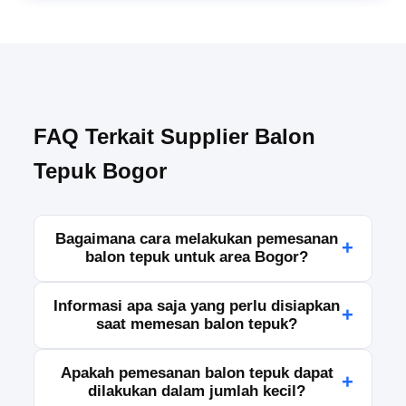
FAQ Terkait Supplier Balon
Tepuk Bogor
Bagaimana cara melakukan pemesanan
+
balon tepuk untuk area Bogor?
Anda dapat melakukan pemesanan dengan
Informasi apa saja yang perlu disiapkan
+
menghubungi tim kami melalui WhatsApp, telepon,
saat memesan balon tepuk?
atau formulir pemesanan yang tersedia.
Sampaikan kebutuhan Anda, seperti jumlah,
Mohon siapkan detail pesanan seperti jumlah
Apakah pemesanan balon tepuk dapat
ukuran, warna, dan jadwal pengiriman agar kami
+
balon, desain atau warna yang diinginkan, alamat
dilakukan dalam jumlah kecil?
dapat memproses pesanan dengan tepat.
pengiriman, tanggal penggunaan, serta kontak