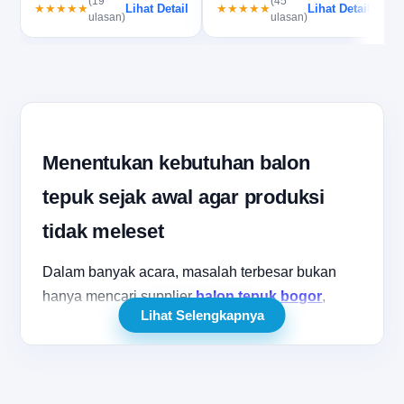
(19
(45
Lihat Detail
Lihat Detail
★★★★★
★★★★★
ulasan)
ulasan)
Menentukan kebutuhan balon
tepuk sejak awal agar produksi
tidak meleset
Dalam banyak acara, masalah terbesar bukan
hanya mencari supplier
balon tepuk bogor
,
Lihat Selengkapnya
melainkan memastikan kebutuhan produksi
sudah dipetakan sejak awal. Sahabatku, ketika
panitia baru menentukan jenis acara, jumlah
peserta, dan target tampilan di menit terakhir,