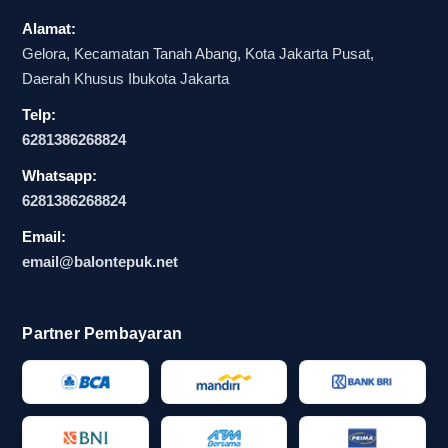
Alamat:
Alur seperti ini sangat membantu saat bekerja
Gelora, Kecamatan Tanah Abang, Kota Jakarta Pusat,
dengan supplier balon tepuk bogor terdekat
Daerah Khusus Ibukota Jakarta
karena koordinasi bisa lebih cepat dan responsif.
Telp:
Untuk panitia yang sedang terburu waktu tapi
6281386268824
tetap selektif, kejelasan estimasi produksi
Whatsapp:
menjadi faktor penentu. Balontepuk.net
6281386268824
menempatkan kebutuhan waktu sebagai bagian
penting dari layanan, sehingga pembeli tidak
Email:
hanya mendapatkan produk, tetapi juga kepastian
email@balontepuk.net
yang dibutuhkan saat deadline semakin ketat.
Partner Pembayaran
Ragam balon tepuk yang paling
sering dipakai untuk event di
Bogor dan Jabodetabek