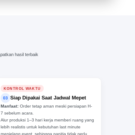
DAT
atkan hasil terbaik
KONTROL WAKTU
Siap Dipakai Saat Jadwal Mepet
03
Manfaat:
Order tetap aman meski persiapan H-
7 sebelum acara.
Alur produksi 1–3 hari kerja memberi ruang yang
lebih realistis untuk kebutuhan last minute
menjelang event, sehingga panitia tidak perlu