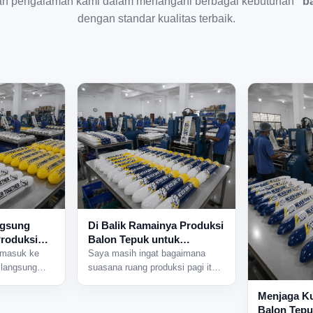
an pengalaman kami dalam menangani berbagai kebutuhan
"ba
dengan standar kualitas terbaik.
ngsung
Di Balik Ramainya Produksi
Produksi
Balon Tepuk untuk
i Dekat
Berbagai Acara Besar
 masuk ke
Saya masih ingat bagaimana
 langsung
suasana ruang produksi pagi itu
esin yang
terasa sangat aktif sejak pintu
ari berbagai
pabrik baru dibuka. Beberapa
Menjaga Ku
tas di dalam
mesin sudah mulai menyala, dan
Balon Tepu