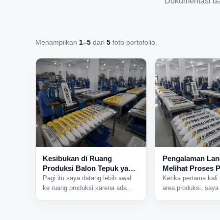
Dokumentasi d
Menampilkan
1–5
dari
5
foto portofolio.
Kesibukan di Ruang
Pengalaman La
Produksi Balon Tepuk yang
Melihat Proses 
Tidak Pernah Sepi
Balon Tepuk dar
Pagi itu saya datang lebih awal
Ketika pertama kali
ke ruang produksi karena ada
area produksi, saya
jadwal pengerjaan pesanan dalam
mendengar suara m
jumlah besar. Begitu pintu area
bekerja bersamaan d
produksi dibuka, beberapa mesin
sisi ruangan. Aktivi