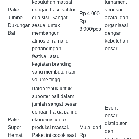
kebutuhan massal
turnamen,
Paket
dengan hasil sablon
sponsor
Rp 4.000–
Jumbo
dua sisi. Sangat
acara, dan
Rp
Dukungan
sesuai untuk
organisasi
3.900/pcs
Bali
membangun
dengan
atmosfer ramai di
kebutuhan
pertandingan,
besar.
festival, atau
kegiatan branding
yang membutuhkan
volume tinggi.
Balon tepuk untuk
suporter bali dalam
jumlah sangat besar
Event
dengan harga paling
besar,
Paket
ekonomis untuk
distributor,
Super
produksi massal.
Mulai dari
dan
Hemat
Paket ini cocok saat
Rp
pemesanan