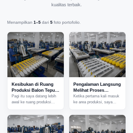
kualitas terbaik.
Menampilkan
1–5
dari
5
foto portofolio.
Kesibukan di Ruang
Pengalaman Langsung
Produksi Balon Tepuk
Melihat Proses
yang Tidak Pernah
Produksi Balon Tepuk
Pagi itu saya datang lebih
Ketika pertama kali masuk
Sepi
dari Dekat
awal ke ruang produksi
ke area produksi, saya
karena ada jadwal
langsung mendengar suara
pengerjaan pesanan dalam
mesin yang bekerja
jumlah besar. Begitu pintu
bersamaan dari berbagai
area produksi dibuka,
sisi ruangan. Aktivitas di
beberapa mesin langsung
dalam pabrik sudah