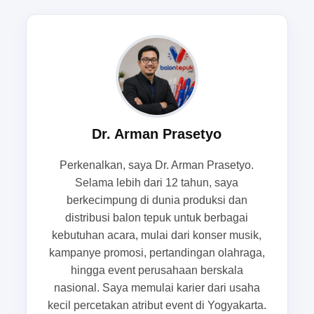
menjadi solusi yang relevan. Produk ini tidak
hanya berfungsi sebagai pelengkap sorakan,
tetapi juga membantu membangun kekuatan
visual yang langsung terbaca dari tribun. Untuk
laga kandang, turnamen antarkomunitas, hingga
arak-arakan dukungan tim,
balon tepuk bali
mampu memberi kesan rapi, meriah, dan kompak
Dr. Arman Prasetyo
tanpa membuat koordinasi massa menjadi rumit.
Perkenalkan, saya Dr. Arman Prasetyo.
Selama lebih dari 12 tahun, saya
Dukungan yang terdengar ramai belum
berkecimpung di dunia produksi dan
tentu terlihat kompak
distribusi balon tepuk untuk berbagai
kebutuhan acara, mulai dari konser musik,
Banyak orang mengira atmosfer stadion sudah
kampanye promosi, pertandingan olahraga,
otomatis hidup ketika suara suporter terdengar
hingga event perusahaan berskala
keras. Padahal, dalam praktiknya, dukungan
nasional. Saya memulai karier dari usaha
yang terdengar ramai belum tentu terlihat
kecil percetakan atribut event di Yogyakarta.
kompak. Jika setiap orang membawa properti