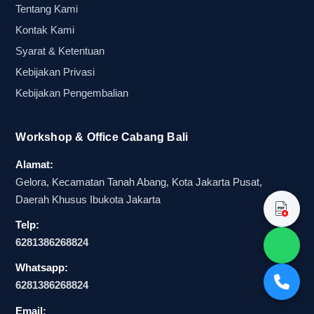
Tentang Kami
membangun semangat. Bahkan dalam arak-
Kontak Kami
arakan dukungan tim, efek serempak jauh lebih
Syarat & Ketentuan
penting daripada sekadar atribut yang terlihat
ramai secara individu.
Kebijakan Privasi
Kebijakan Pengembalian
Balon semangat event olahraga seperti balon
tepuk memberi keuntungan karena mudah
dipakai pada berbagai format acara. Saat ditiup,
Workshop & Office Cabang Bali
digerakkan, dan ditepuk bersama, efeknya
Alamat:
muncul secara cepat dan serempak. Inilah alasan
Gelora, Kecamatan Tanah Abang, Kota Jakarta Pusat,
mengapa balon tepuk untuk event bola semakin
Daerah Khusus Ibukota Jakarta
sering dipertimbangkan oleh pengurus klub
Telp:
amatir, EO olahraga kampus, dan panitia lokal
6281386268824
yang ingin hasil dukungan terasa hidup sejak
Whatsapp:
awal.
6281386268824
Setelah memahami masalah dasarnya,
Email: