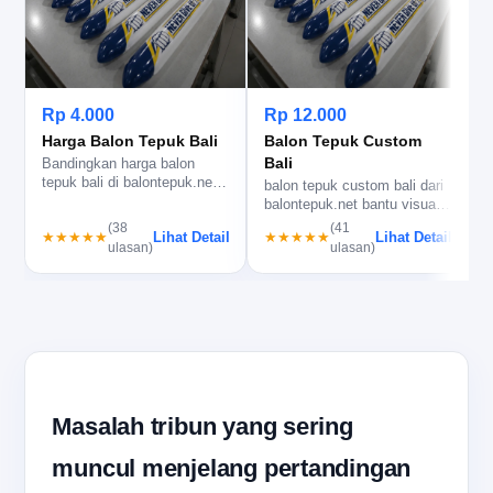
j
b
l
Rp 4.000
Rp 12.000
Harga Balon Tepuk Bali
Balon Tepuk Custom
Bali
Bandingkan harga balon
tepuk bali di balontepuk.net,
balon tepuk custom bali dari
lengkap dengan kisaran,
balontepuk.net bantu visual
spe…
dukungan lebih rapi, lo…
(38
(41
Lihat Detail
Lihat Detail
★★★★★
★★★★★
ulasan)
ulasan)
Masalah tribun yang sering
muncul menjelang pertandingan