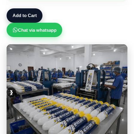
Add to Cart
Chat via whatsapp
❮
❯