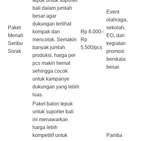
tepuk untuk suporter
bali dalam jumlah
Event
besar agar
olahraga,
dukungan terlihat
Paket
sekolah,
kompak dan
Rp 8.000–
Meriah
EO, dan
mencolok. Semakin
Rp
Seribu
kegiatan
banyak jumlah
5.500/pcs
Sorak
promosi
produksi, harga per
berskala
pcs makin hemat
besar.
sehingga cocok
untuk kampanye
dukungan yang lebih
luas.
Paket balon tepuk
untuk suporter bali
ini menawarkan
harga lebih
kompetitif untuk
Panitia