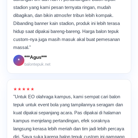
di banyak tempat.
para pekerja bergerak cepat
stadion yang kami pesan ternyata ringan, mudah
namun tetap teliti.
dibagikan, dan bikin atmosfer tribun lebih kompak.
Meskipun aktivitas
berlangsung hampir
Dibanding banner kain stadion, produk ini lebih terasa
sepanjang hari, suasana di
hidup saat dipakai bareng-bareng. Harga balon tepuk
dalam ruangan tetap terasa
custom-nya juga masih masuk akal buat pemesanan
kompak dan penuh energi
karena semua orang
massal."
memiliki tujuan yang sama:
***Agus***
memastikan setiap balon
*
balontepuk.net
tepuk selesai dengan
kualitas terbaik sebelum
dikirim ke pelanggan.
★★★★★
"Untuk EO olahraga kampus, kami sempat cari balon
tepuk untuk event bola yang tampilannya seragam dan
kuat dipakai sepanjang acara. Pas dipakai di halaman
kampus menjelang pertandingan, efek soraknya
langsung kerasa lebih meriah dan tim jadi lebih percaya
diri. Saya suka karena balon tepuk custom ini gampang