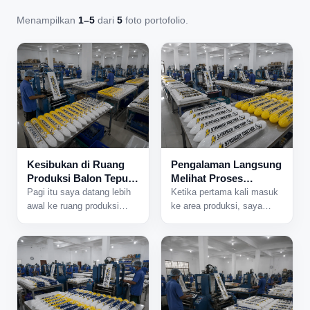
Menampilkan
1–5
dari
5
foto portofolio.
Kesibukan di Ruang
Pengalaman Langsung
Produksi Balon Tepuk
Melihat Proses
yang Tidak Pernah
Produksi Balon Tepuk
Pagi itu saya datang lebih
Ketika pertama kali masuk
Sepi
dari Dekat
awal ke ruang produksi
ke area produksi, saya
karena ada jadwal
langsung mendengar suara
pengerjaan pesanan dalam
mesin yang bekerja
jumlah besar. Begitu pintu
bersamaan dari berbagai
area produksi dibuka,
sisi ruangan. Aktivitas di
beberapa mesin langsung
dalam pabrik sudah
dinyalakan dan suasana
berjalan sejak pagi, dan
sibuk mulai terasa. Lampu
hampir semua meja kerja