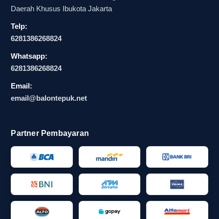
dukungan tim, misalnya, balon tepuk bola atau
Daerah Khusus Ibukota Jakarta
balon tepuk suporter dapat dibagikan secara
Telp:
massal agar tampilan rombongan lebih kompak.
6281386268824
Pada masa persiapan event, panitia bisa
Whatsapp:
menyesuaikan desain, warna, dan jumlah sesuai
6281386268824
kebutuhan. Karena itu, banyak penyelenggara
mulai menjadikan balontepuk.net sebagai rujukan
Email:
email@balontepuk.net
utama ketika ingin menghadirkan perlengkapan
dukungan suporter yang rapi, praktis, dan mudah
dikustom.
Partner Pembayaran
Perbandingan fungsi balon tepuk
dengan pom-pom suporter,
megaphone supporter, bendera
tim, dan drum supporter