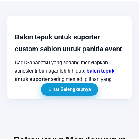
Balon tepuk untuk suporter
custom sablon untuk panitia event
Bagi Sahabatku yang sedang menyiapkan
atmosfer tribun agar lebih hidup,
balon tepuk
untuk suporter
sering menjadi pilihan yang
paling praktis sekaligus efektif. Di tengah
Lihat Selengkapnya
kebutuhan menciptakan dukungan yang kompak,
visual yang seragam, dan sorakan yang terasa
lebih bergema, alat ini mampu memberi dampak
besar tanpa proses distribusi yang rumit. Itulah
mengapa banyak panitia pertandingan sekolah,
koordinator suporter klub, EO event olahraga,