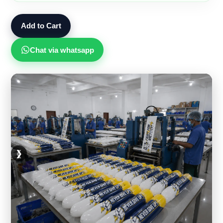
Add to Cart
Chat via whatsapp
❮
❯