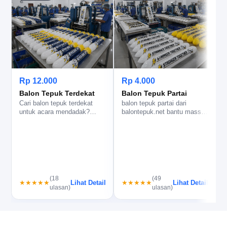
Rp 12.000
Rp 4.000
Balon Tepuk Terdekat
Balon Tepuk Partai
Cari balon tepuk terdekat
balon tepuk partai dari
b
untuk acara mendadak?
balontepuk.net bantu massa
b
balontepuk.net bantu cek
lebih kompak, logo terbaca
i
stok, c…
je…
(18
(49
Lihat Detail
Lihat Detail
★★★★★
★★★★★
ulasan)
ulasan)