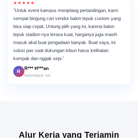
Meskipun aktivitas
★★★★★
berlangsung hampir
"Untuk event kampus menjelang pertandingan, kami
sepanjang hari, suasana di
sempat bingung cari vendor balon tepuk custom yang
dalam ruangan tetap terasa
bisa siap cepat. Untung pilih yang ini, karena balon
kompak dan penuh energi
karena semua orang
tepuk stadion-nya terasa kuat, harganya juga masih
memiliki tujuan yang sama:
masuk akal buat pengadaan banyak. Buat saya, ini
memastikan setiap balon
solusi pas saat dukungan tribun harus kelihatan
tepuk selesai dengan
kualitas terbaik sebelum
kompak dan nggak sepi."
dikirim ke pelanggan.
R*** H***an
R
balontepuk.net
Alur Kerja yang Terjamin