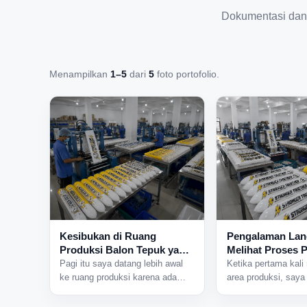
Dokumentasi dan
Menampilkan
1–5
dari
5
foto portofolio.
Kesibukan di Ruang
Pengalaman La
Produksi Balon Tepuk yang
Melihat Proses 
Tidak Pernah Sepi
Balon Tepuk dar
Pagi itu saya datang lebih awal
Ketika pertama kali
ke ruang produksi karena ada
area produksi, saya
jadwal pengerjaan pesanan dalam
mendengar suara m
jumlah besar. Begitu pintu area
bekerja bersamaan d