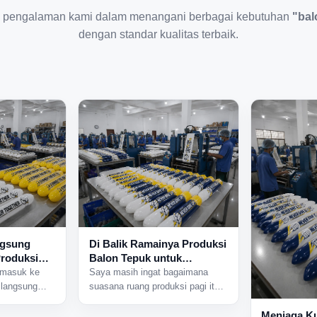
 pengalaman kami dalam menangani berbagai kebutuhan
"bal
dengan standar kualitas terbaik.
ngsung
Di Balik Ramainya Produksi
Produksi
Balon Tepuk untuk
i Dekat
Berbagai Acara Besar
 masuk ke
Saya masih ingat bagaimana
 langsung
suasana ruang produksi pagi itu
esin yang
terasa sangat aktif sejak pintu
ari berbagai
pabrik baru dibuka. Beberapa
Menjaga Ku