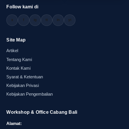
melainkan menjadi bagian dari identitas acara
Follow kami di
yang menyatu secara visual.
x
f
ig
tt
in
yt
Risiko saat warna balon tepuk tidak
serasi dan dampaknya pada daya tarik
Site Map
audiens
Artikel
Tentang Kami
Masalah yang paling sering muncul adalah warna
balon tepuk yang dipilih tidak serasi dengan
Kontak Kami
identitas acara sehingga tampilan visual kurang
Syarat & Ketentuan
kuat dan daya tarik audiens menurun. Kondisi ini
Kebijakan Privasi
bisa membuat suasana terlihat kurang
Kebijakan Pengembalian
terkoordinasi, terutama saat jumlah massa
banyak dan perlengkapan dibagikan secara
Workshop & Office Cabang Bali
massal. Dalam event besar, kesan tidak serasi
dapat mengurangi profesionalitas penyelenggara
Alamat: