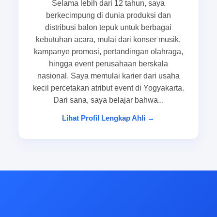
Selama lebih dari 12 tahun, saya
berkecimpung di dunia produksi dan
Bagaimana warna memengaruhi kesan
distribusi balon tepuk untuk berbagai
kebutuhan acara, mulai dari konser musik,
visual di konser, pertandingan
kampanye promosi, pertandingan olahraga,
olahraga, festival komunitas, dan
hingga event perusahaan berskala
pembukaan toko
nasional. Saya memulai karier dari usaha
kecil percetakan atribut event di Yogyakarta.
Pada konser, warna cerah seperti merah, kuning,
Dari sana, saya belajar bahwa...
atau biru elektrik mampu menangkap cahaya
Lihat Profil Lengkap Ahli →
panggung dan membuat gerakan massa terlihat
lebih hidup. Di pertandingan olahraga, warna
yang tegas membantu membangun semangat
dukungan dan membuat balon tepuk suporter
mudah terlihat dari kejauhan. Sementara itu,
festival komunitas cenderung lebih fleksibel
karena sering memadukan banyak dekorasi,
sehingga pilihan warna balon tepuk harus