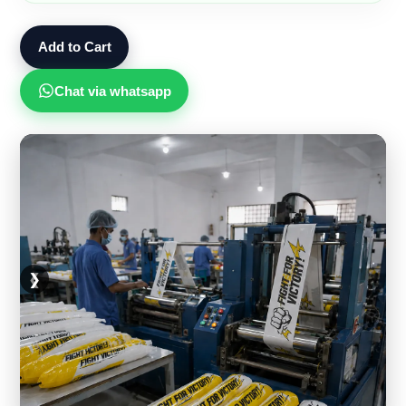
Add to Cart
Chat via whatsapp
❮
❯