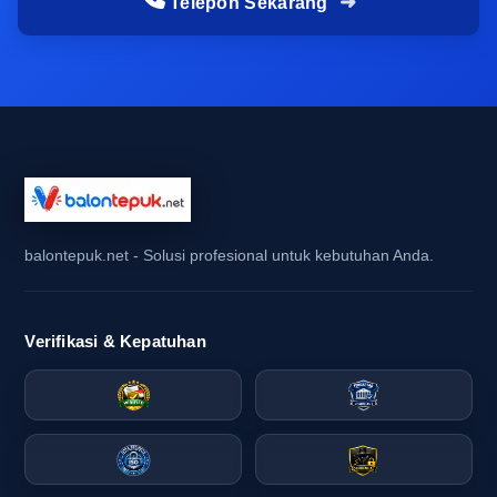
Telepon Sekarang
Penyesuaian warna sebaiknya dimulai dari
identitas utama acara. Jika backdrop panggung
didominasi warna gelap, maka balon tepuk warna
cerah akan lebih efektif menciptakan kontras.
Sebaliknya, jika seragam panitia sudah sangat
mencolok, warna balon tepuk yang lebih netral
dapat menjaga tampilan tetap seimbang.
Pendekatan ini membantu panitia event terlihat
balontepuk.net - Solusi profesional untuk kebutuhan Anda.
rapi tanpa kehilangan daya tarik visual.
Dalam aktivasi brand, warna balon tepuk bali
idealnya mengikuti palet brand agar pesan
Verifikasi & Kepatuhan
promosi terasa konsisten. Tim marketing brand
lokal biasanya juga mempertimbangkan warna
logo, kain seragam, dan materi cetak lainnya agar
semua elemen saling mendukung. Dengan
begitu, balon tepuk bali tidak berdiri sendiri,