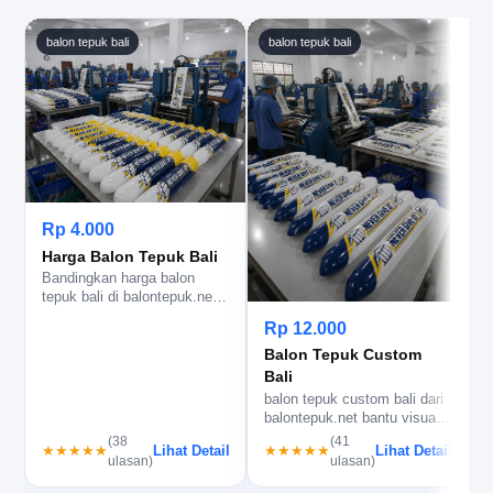
balon tepuk bali
balon tepuk bali
Rp 4.000
Harga Balon Tepuk Bali
Bandingkan harga balon
j
tepuk bali di balontepuk.net,
b
lengkap dengan kisaran,
l
Rp 12.000
spe…
Balon Tepuk Custom
Bali
balon tepuk custom bali dari
balontepuk.net bantu visual
dukungan lebih rapi, lo…
(38
(41
Lihat Detail
Lihat Detail
★★★★★
★★★★★
ulasan)
ulasan)