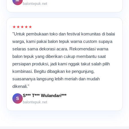
balontepuk.net
dalam ruangan tetap terasa
kompak dan penuh energi
karena semua orang
memiliki tujuan yang sama:
★★★★★
memastikan setiap balon
"Untuk pembukaan toko dan festival komunitas di balai
tepuk selesai dengan
kualitas terbaik sebelum
warga, kami pakai balon tepuk warna custom supaya
dikirim ke pelanggan.
selaras sama dekorasi acara. Rekomendasi warna
balon tepuk yang diberikan cukup membantu saat
persiapan produksi, jadi kami nggak takut salah pilih
kombinasi. Begitu dibagikan ke pengunjung,
suasananya langsung lebih meriah dan mudah
dikenali."
S*** T*** Wulandari***
S
balontepuk.net