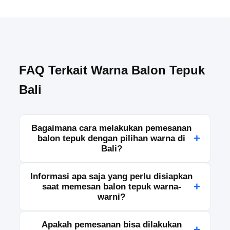
FAQ Terkait Warna Balon Tepuk
Bali
Bagaimana cara melakukan pemesanan
+
balon tepuk dengan pilihan warna di
Bali?
Pemesanan dapat dilakukan dengan menghubungi
Informasi apa saja yang perlu disiapkan
tim kami melalui WhatsApp, telepon, atau formulir
+
saat memesan balon tepuk warna-
pemesanan. Sampaikan jumlah, pilihan warna,
warni?
tanggal acara, dan lokasi pengiriman agar kami
dapat memproses pesanan dengan tepat.
Silakan siapkan detail jumlah pesanan, kombinasi
Apakah pemesanan bisa dilakukan
+
warna yang diinginkan, alamat pengiriman, jadwal