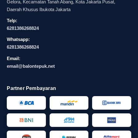
di mata peserta maupun sponsor.
Gelora, Kecamatan Tanah Abang, Kota Jakarta Pusat,
Daerah Khusus Ibukota Jakarta
Risiko lain muncul ketika warna terlalu mirip
Telp:
dengan backdrop atau dekorasi, sehingga balon
6281386268824
tepuk bali kehilangan efek menonjolnya. Di
sinilah pentingnya memahami kombinasi warna
Whatsapp:
balon tepuk sejak awal, bukan hanya saat
6281386268824
menjelang acara. Dengan perencanaan yang
Email:
baik, panitia dapat menghindari pembelian
email@balontepuk.net
berulang dan menjaga hasil akhir tetap menarik
serta mudah dikenali.
Partner Pembayaran
Makna warna balon tepuk dalam
membangun suasana acara
Makna warna balon tepuk sering kali memberi
pengaruh psikologis yang tidak disadari. Warna