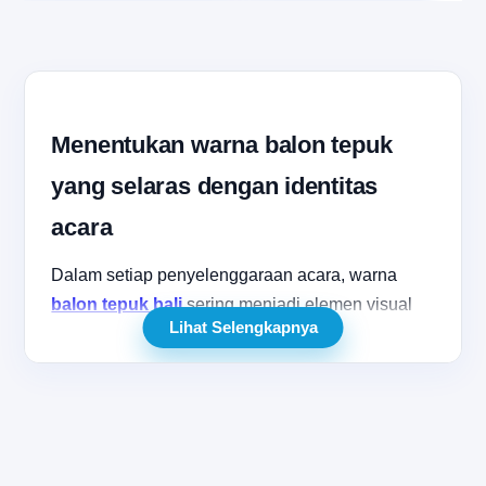
Menentukan warna balon tepuk
yang selaras dengan identitas
acara
Dalam setiap penyelenggaraan acara, warna
balon tepuk bali
sering menjadi elemen visual
Lihat Selengkapnya
yang langsung tertangkap mata sebelum
penonton memahami detail acaranya. Sahabatku
yang sedang menyiapkan konser, pertandingan
olahraga, festival komunitas, atau pembukaan
toko tentu ingin perlengkapan yang dibagikan
terasa serasi, rapi, dan mendukung suasana.