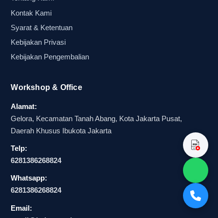
berikutnya adalah menilai spesifikasi produk. Di
Kontak Kami
sinilah kualitas cetak, bahan, dan ukuran menjadi
pembeda utama antara produk yang sekadar
Syarat & Ketentuan
ramai dan produk yang benar-benar efektif untuk
Kebijakan Privasi
branding.
Kebijakan Pengembalian
Spesifikasi yang menentukan hasil
Workshop & Office
cetak, daya tahan, dan
Alamat:
kenyamanan penggunaan
Gelora, Kecamatan Tanah Abang, Kota Jakarta Pusat,
Daerah Khusus Ibukota Jakarta
Spesifikasi adalah fondasi utama saat memilih
Telp:
balon tepuk custom logo. Produk yang terlihat
6281386268824
menarik di awal belum tentu nyaman digunakan
Whatsapp:
atau tahan sampai acara selesai. Karena itu,
6281386268824
pembeli perlu menilai bahan, ukuran, jenis cetak,
hingga detail desain logo pada balon tepuk agar
Email: