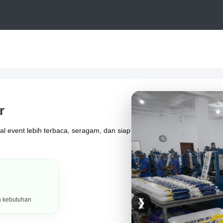
r
ual event lebih terbaca, seragam, dan siap
h kebutuhan
❮
❯