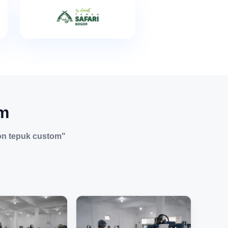
om
on tepuk custom"