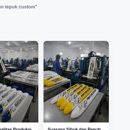
on tepuk custom"
Suasana Sibuk dan Penuh
alitas Produksi