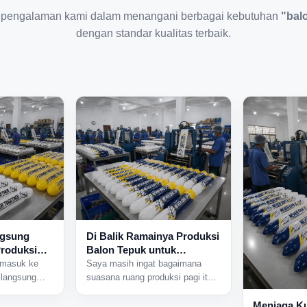
 pengalaman kami dalam menangani berbagai kebutuhan
"bal
dengan standar kualitas terbaik.
ngsung
Di Balik Ramainya Produksi
Produksi
Balon Tepuk untuk
i Dekat
Berbagai Acara Besar
 masuk ke
Saya masih ingat bagaimana
 langsung
suasana ruang produksi pagi itu
esin yang
terasa sangat aktif sejak pintu
ari berbagai
pabrik baru dibuka. Beberapa
Menjaga Ku