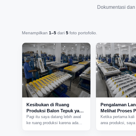
Dokumentasi dan
Menampilkan
1–5
dari
5
foto portofolio.
Kesibukan di Ruang
Pengalaman La
Produksi Balon Tepuk yang
Melihat Proses 
Tidak Pernah Sepi
Balon Tepuk dar
Pagi itu saya datang lebih awal
Ketika pertama kali
ke ruang produksi karena ada
area produksi, saya
jadwal pengerjaan pesanan dalam
mendengar suara m
jumlah besar. Begitu pintu area
bekerja bersamaan d